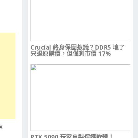
Crucial 終身保固惹議？DDR5 壞了
只退原購價，但僅剩市價 17%
X
RTX 5090 玩家自製保護軟體！