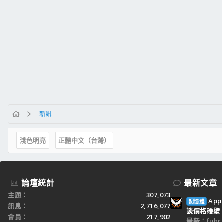
新訊
淺色明亮
正體中文（台灣）
論壇統計
最新文章
主題
307,073
Ap
記憶體
訊息
2,716,077
談價格碰壁
會員
217,902
最新：fuhr