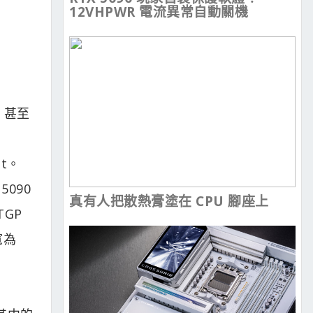
12VHPWR 電流異常自動關機
z，甚至
t。
5090
真有人把散熱膏塗在 CPU 腳座上
TGP
寬為