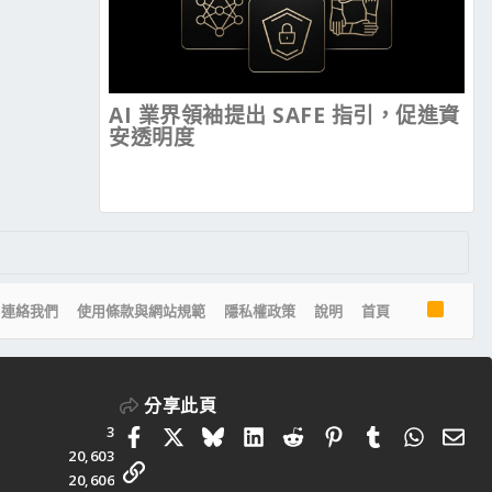
AI 業界領袖提出 SAFE 指引，促進資
安透明度
R
連絡我們
使用條款與網站規範
隱私權政策
說明
首頁
S
S
分享此頁
3
Facebook
X
Bluesky
LinkedIn
Reddit
Pinterest
Tumblr
Whats
電
20,603
連結
20,606