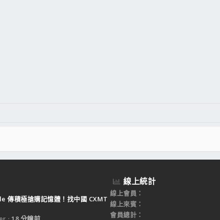
線上統計
線上會員
ple 傳積極搶購記憶體！找中國 CXMT
線上來賓
會員總計
er
18 分鐘前