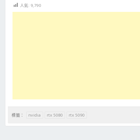
人氣:
9,790
nvidia
rtx 5080
rtx 5090
標籤：