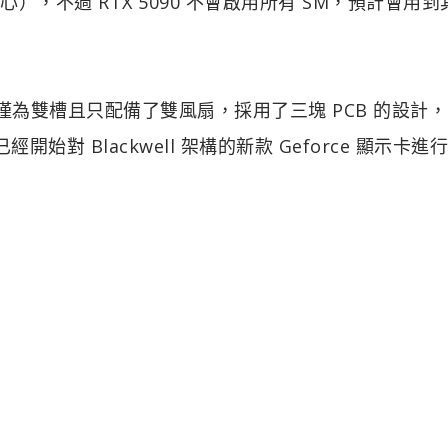
A 核心），不過 RTX 5090 不會啟用所有 SM，預計會用
on 的厚度僅為雙槽且只配備了雙風扇，採用了三塊 PCB 的設計
始對 Blackwell 架構的新款 Geforce 顯示卡進