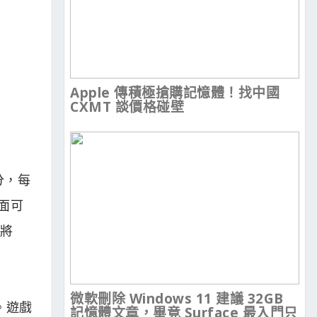
Apple 傳積極搶購記憶體！找中國
CXMT 談價格碰壁
分，每
畫面可
將
微軟刪除 Windows 11 建議 32GB
。遊戲
記憶體文章，畢竟 Surface 最入門只