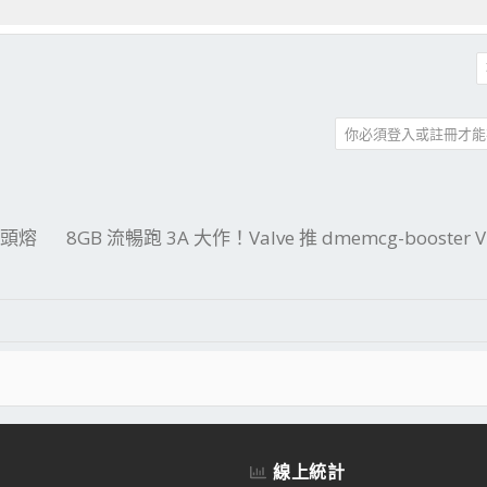
你必須登入或註冊才能
件
結
現接頭熔
8GB 流暢跑 3A 大作！Valve 推 dmemcg-booster
線上統計