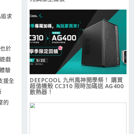
為追求
 也於
款遊戲
先體驗
DEEPCOOL 九州風神開學祭！ 購買
支援全
超值機殼 CC310 限時加碼送 AG400
新
散熱器！
完整的