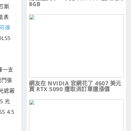
8GB
匹斯
能表
高可達
LSS
揮一支
戰鬥張
網友在 NVIDIA 官網花了 4607 美元
買 RTX 5090 遭取消訂單還漲價
境光遮蔽
S 光
 4.5