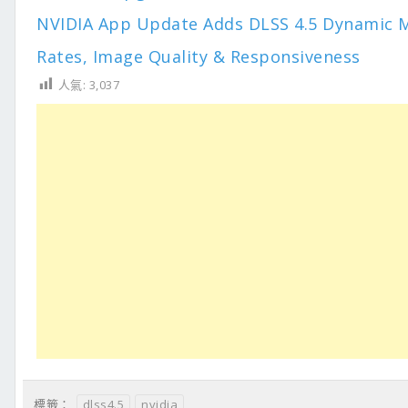
NVIDIA App Update Adds DLSS 4.5 Dynamic Mu
Rates, Image Quality & Responsiveness
人氣:
3,037
dlss4.5
nvidia
標籤：