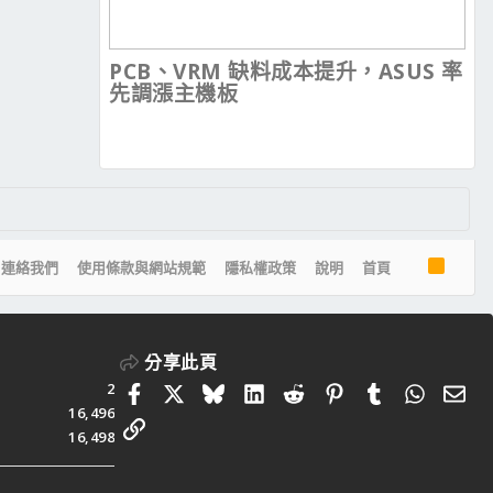
PCB、VRM 缺料成本提升，ASUS 率
先調漲主機板
R
連絡我們
使用條款與網站規範
隱私權政策
說明
首頁
S
S
分享此頁
2
Facebook
X
Bluesky
LinkedIn
Reddit
Pinterest
Tumblr
Whats
電
16,496
連結
16,498