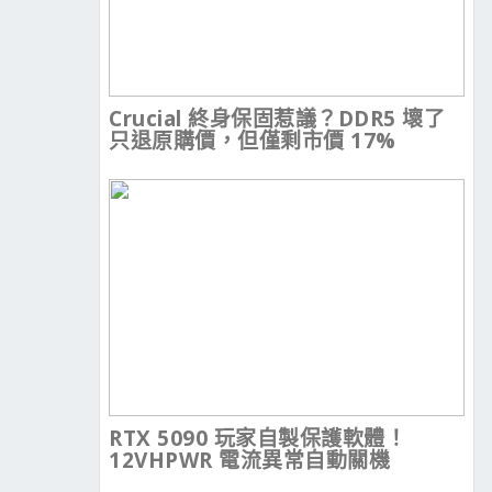
Crucial 終身保固惹議？DDR5 壞了
只退原購價，但僅剩市價 17%
RTX 5090 玩家自製保護軟體！
12VHPWR 電流異常自動關機