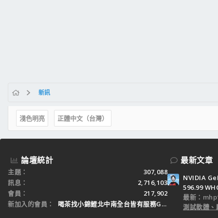
新訊
淺色明亮
正體中文（台灣）
論壇統計
最新文章
主題
307,088
NVIDIA Ge
訊息
2,716,103
596.99 WH
會員
217,902
最新：mhp1
新加入的會員
喝茶找小錦鯉北中南全台皆有服務Gleezy：tw3
測試軟體、