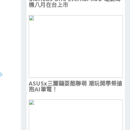
機八月在台上市
0-
ASUSx三麗鷗耍酷聯萌 潮玩開學祭搶
抱AI筆電！