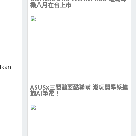
機八月在台上市
kan
ASUSx三麗鷗耍酷聯萌 潮玩開學祭搶
抱AI筆電！