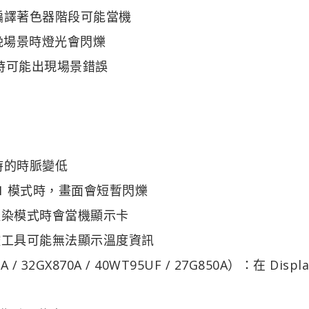
遊戲在編譯著色器階段可能當機
：夜晚場景時燈光會閃爍
賽道時可能出現場景錯誤
閒置時的時脈變低
t 2.1 模式時，畫面會短暫閃爍
卡進入渲染模式時會當機顯示卡
監控工具可能無法顯示溫度資訊
 / 32GX870A / 40WT95UF / 27G850A）：在 Displa