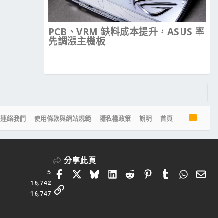
PCB、VRM 缺料成本提升，ASUS 率
先調漲主機板
R
連絡我們
使用條款與網站規範
隱私權政策
說明
首頁
S
S
分享此頁
5
Facebook
X
Bluesky
LinkedIn
Reddit
Pinterest
Tumblr
Whats
電
16,742
連結
16,747