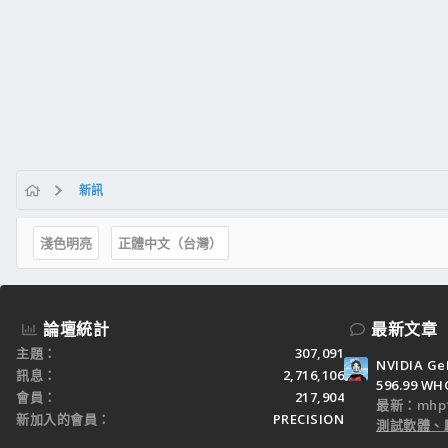
新訊
淺色明亮
正體中文（台灣）
論壇統計
最新文章
主題
307,091
NVIDIA Ge
訊息
2,716,106
596.99 WH
會員
217,904
最新：mhp1
新加入的會員
PRECISION
測試軟體、