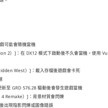
，遊戲可能會隨機當機
mption 2）]：在 DX12 模式下啟動後不久會當機，使用 Vul
orbidden West）]：載入存檔後遊戲會卡死
題
）]：更新至 GRD 576.28 驅動後會發生遊戲當機
vil 4 Remake）]：背景材質會閃爍
6.28 後出現陰影閃爍或圖像錯誤