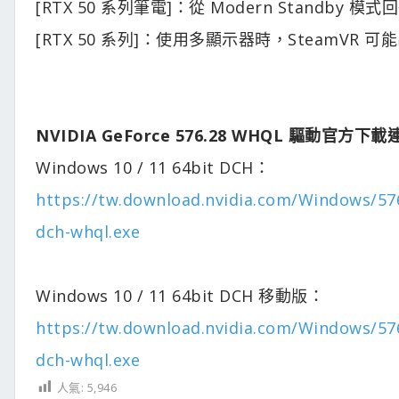
[RTX 50 系列筆電]：從 Modern Standby
[RTX 50 系列]：使用多顯示器時，SteamVR 可
NVIDIA GeForce 576.28 WHQL 驅動官方下載
Windows 10 / 11 64bit DCH：
https://tw.download.nvidia.com/Windows/576
dch-whql.exe
Windows 10 / 11 64bit DCH 移動版：
https://tw.download.nvidia.com/Windows/576
dch-whql.exe
人氣:
5,946