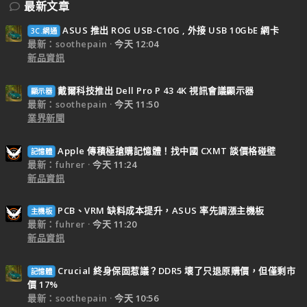
最新文章
ASUS 推出 ROG USB-C10G , 外接 USB 10GbE 網卡
3C.網通
最新：soothepain
今天 12:04
新品資訊
戴爾科技推出 Dell Pro P 43 4K 視訊會議顯示器
顯示器
最新：soothepain
今天 11:50
業界新聞
Apple 傳積極搶購記憶體！找中國 CXMT 談價格碰壁
記憶體
最新：fuhrer
今天 11:24
新品資訊
PCB、VRM 缺料成本提升，ASUS 率先調漲主機板
主機板
最新：fuhrer
今天 11:20
新品資訊
Crucial 終身保固惹議？DDR5 壞了只退原購價，但僅剩市
記憶體
價 17%
最新：soothepain
今天 10:56