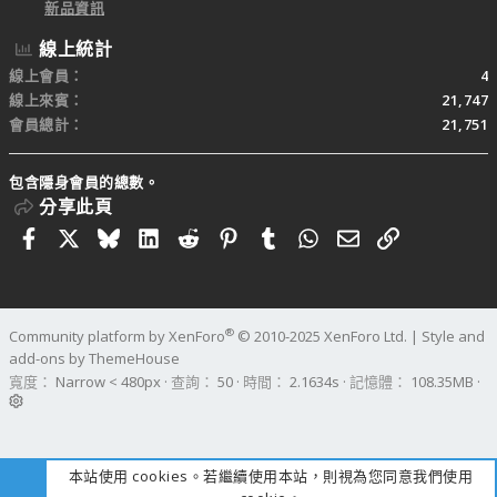
新品資訊
線上統計
線上會員
4
線上來賓
21,747
會員總計
21,751
包含隱身會員的總數。
分享此頁
Facebook
X
Bluesky
LinkedIn
Reddit
Pinterest
Tumblr
WhatsApp
電子郵件
連結
®
Community platform by XenForo
© 2010-2025 XenForo Ltd.
|
Style and
add-ons by ThemeHouse
寬度
查詢
50
時間
2.1634s
記憶體
108.35MB
本站使用 cookies。若繼續使用本站，則視為您同意我們使用