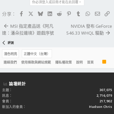
你必須登入或註冊才能在此回覆。
Facebook
X
Bluesky
LinkedIn
Reddit
Pinterest
Tumblr
WhatsApp
電子郵
連
分享：
MSI 指定產品送《阿凡
NVIDIA 發布 GeForce
達：潘朵拉邊境》遊戲序號
546.33 WHQL 驅動
評測
淺色明亮
正體中文（台灣）
R
連絡我們
使用條款與網站規範
隱私權政策
說明
首頁
S
S
論壇統計
主題
307,075
訊息
2,716,079
會員
217,902
新加入的會員
Hudson Chris