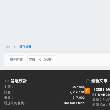
儲存設備
淺色明亮
正體中文（台灣）
論壇統計
最新文章
主題
307,088
【開箱】賊船M
R
訊息
2,716,101
RS-R ARGB
會員
217,902
最新：Rick
新加入的會員
Hudson Chris
新型 Cas