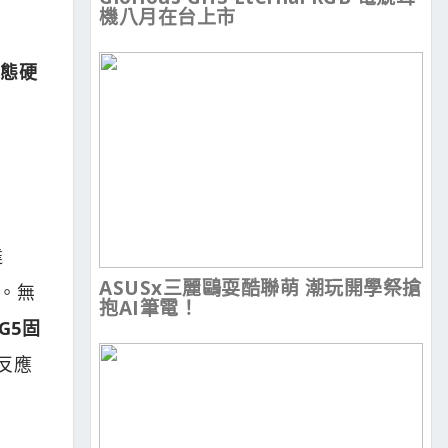
機八月在台上市
5固態硬
達
ASUSx三麗鷗耍酷聯萌 潮玩開學祭搶
一。無
抱AI筆電！
 G5固
反應