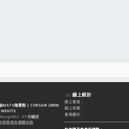
線上統計
線上會員
ATX海景殼 | CORSAIR 2800X
線上來賓
 WEHITE
會員總計
Wang0412
17 分鐘前
e 安裝發表及硬體改裝