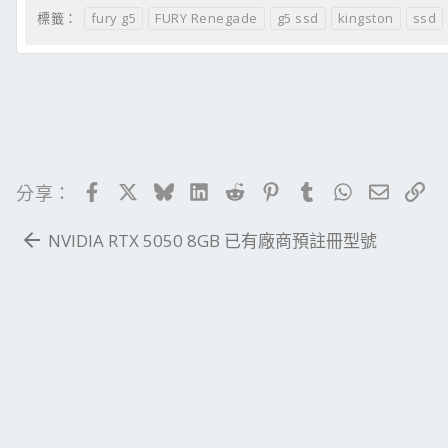
fury g5
FURY Renegade
g5 ssd
kingston
ssd
標籤：
Facebook
X
Bluesky
LinkedIn
Reddit
Pinterest
Tumblr
WhatsApp
電子郵
連
分享：
NVIDIA RTX 5050 8GB 已有廠商預註冊型號