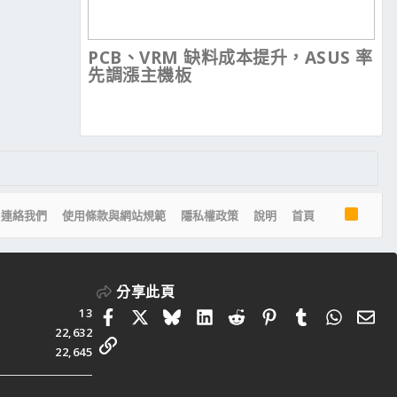
PCB、VRM 缺料成本提升，ASUS 率
先調漲主機板
R
連絡我們
使用條款與網站規範
隱私權政策
說明
首頁
S
S
分享此頁
13
Facebook
X
Bluesky
LinkedIn
Reddit
Pinterest
Tumblr
Whats
電
22,632
連結
22,645