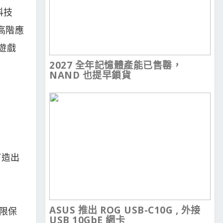
科技
於高階應
遊戲
2027 全年記憶體產能已售罄，
NAND 也提早鎖貨
打造出
ASUS 推出 ROG USB-C10G , 外接
有限保
USB 10GbE 網卡