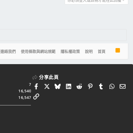
你必須登入或註冊才能在此回覆。
R
連絡我們
使用條款與網站規範
隱私權政策
說明
首頁
S
S
分享此頁
7
Facebook
X
Bluesky
LinkedIn
Reddit
Pinterest
Tumblr
Whats
電
16,540
連結
16,547