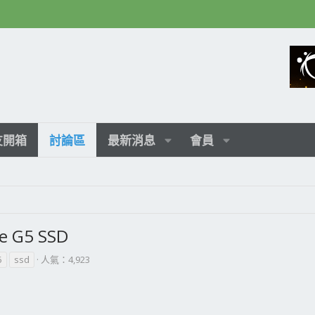
友開箱
討論區
最新消息
會員
e G5 SSD
5
ssd
人氣：4,923