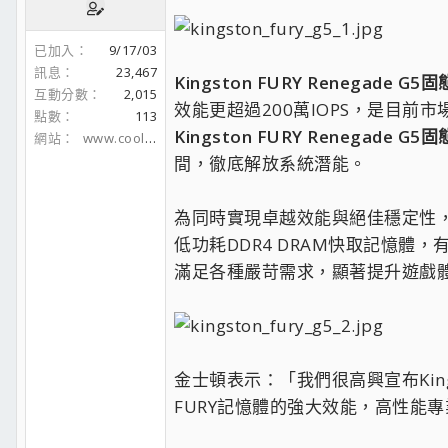
已加入
9/17/03
訊息
23,467
Kingston FURY Renegade G5
互動分數
2,015
效能更超過200萬IOPS，是目
點數
113
Kingston FURY Renegade G5
網站
www.coolaler.com
間，徹底解放系統潛能。
為同時實現卓越效能與絕佳穩定性
低功耗DDR4 DRAM快取記憶
滿足各種嚴苛需求，顯著提升遊戲
金士頓表示：「我們很高興宣布King
FURY記憶體的強大效能，高性能