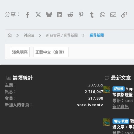
Facebook
X
Bluesky
LinkedIn
Reddit
Pinterest
Tumblr
WhatsApp
電子郵
連
分享：
討論區
新品資訊 / 業界新聞
業界新聞
淺色明亮
正體中文（台灣）
論壇統計
最新文章
主題
307,059
Ap
記憶體
訊息
2,716,047
談價格碰壁
會員
217,898
最新：sooth
新加入的會員
socoliveootv
新品資訊
微
電玩/軟體
體文章，畢竟 
最新：sooth