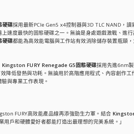
固態硬碟
採用最新PCIe Gen5 x4控制器與3D TLC NAND，讀寫
前市場上速度最快的固態硬碟之一。無論是身處遊戲激戰、進
固態硬碟
都能為高效能電腦與工作站有效消除儲存裝置瓶頸，
，
Kingston FURY Renegade G5固態硬碟
採用先進6nm製程
體，有效降低發熱與功耗。無論用於高階應用程式、內容創作
體驗與專業工作表現。
ston FURY高效能產品線再添強勁生力軍。結合
Kingsto
專業用戶和硬體愛好者都能打造出最理想的完美系統。」