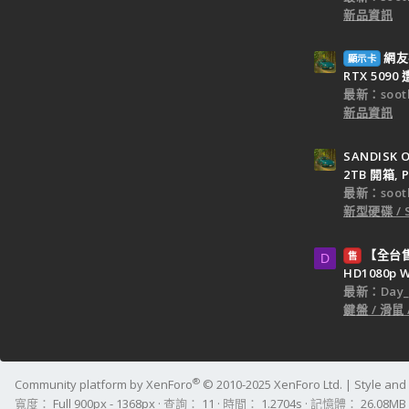
新品資訊
網友
顯示卡
RTX 509
最新：sooth
新品資訊
SANDISK O
2TB 開箱, P
最新：sooth
新型硬碟 / 
【全台售】
售
D
HD1080p
最新：Day_k
鍵盤 / 滑鼠
®
Community platform by XenForo
© 2010-2025 XenForo Ltd.
|
Style an
寬度
查詢
11
時間
1.2704s
記憶體
26.08MB