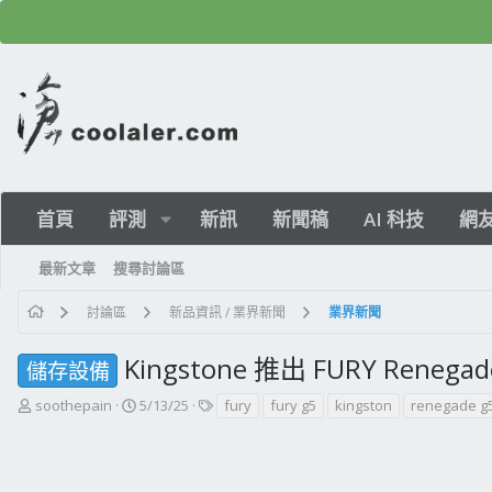
首頁
評測
新訊
新聞稿
AI 科技
網
最新文章
搜尋討論區
討論區
新品資訊 / 業界新聞
業界新聞
Kingstone 推出 FURY Renegad
儲存設備
主
開
標
soothepain
5/13/25
fury
fury g5
kingston
renegade g
題
始
籤
發
日
起
期
人