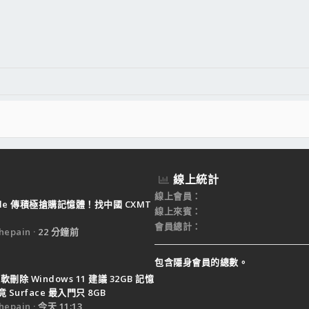
件
結
線上統計
線上會員
ple 傳積極搶購記憶體！找中國 CXMT
線上來賓
會員總計
epain
22 分鐘前
包含隱身會員的總數。
軟刪除 Windows 11 建議 32GB 記憶
Surface 最入門只 8GB
epain
今天 11:13