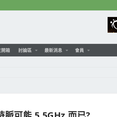
友開箱
討論區
最新消息
會員
5K 時脈可能 5.5GHz 而已?