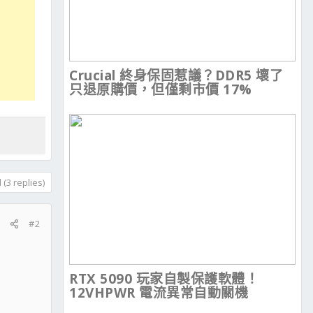
Crucial 終身保固惹議？DDR5 壞了
只退原購價，但僅剩市價 17%
(3 replies)
#2
RTX 5090 玩家自製保護軟體！
12VHPWR 電流異常自動關機