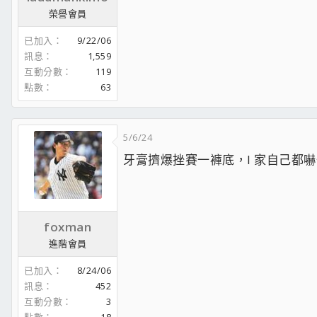
榮譽會員
已加入
9/22/06
訊息
1,559
互動分數
119
點數
63
5/6/24
牙膏擠爆挫賽一褲底，I 家自己都嚇
foxman
進階會員
已加入
8/24/06
訊息
452
互動分數
3
點數
18