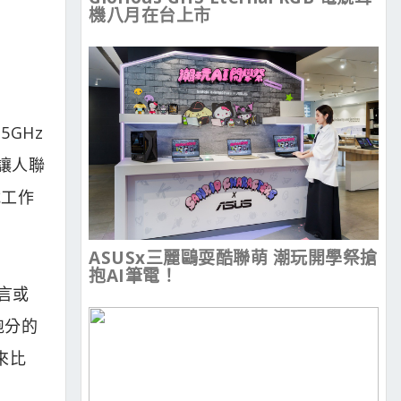
機八月在台上市
5GHz
讓人聯
載工作
ASUSx三麗鷗耍酷聯萌 潮玩開學祭搶
抱AI筆電！
傳言或
純跑分的
比來比