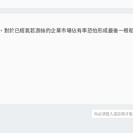
功，對於已經氣若游絲的企業市場佔有率恐怕形成最後一根
你必須登入或註冊才能
件
結