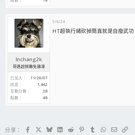
5/6/24
HT超執行緒砍掉簡直就是自廢武
lnchang2k
哥遇超頻難免雞凍
已加入
11/26/07
訊息
1,442
互動分數
28
點數
48
Facebook
X
Bluesky
LinkedIn
Reddit
Pinterest
Tumblr
WhatsApp
電子郵
連
分享：