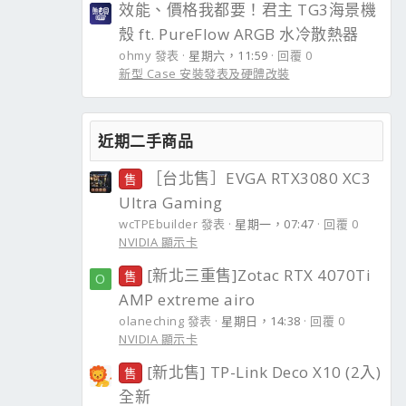
效能、價格我都要！君主 TG3海景機
殼 ft. PureFlow ARGB 水冷散熱器
ohmy 發表
星期六，11:59
回覆 0
新型 Case 安裝發表及硬體改裝
近期二手商品
［台北售］EVGA RTX3080 XC3
售
Ultra Gaming
wcTPEbuilder 發表
星期一，07:47
回覆 0
NVIDIA 顯示卡
[新北三重售]Zotac RTX 4070Ti
售
O
AMP extreme airo
olaneching 發表
星期日，14:38
回覆 0
NVIDIA 顯示卡
[新北售] TP-Link Deco X10 (2入)
售
全新