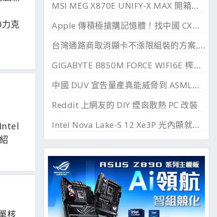
MSI MEG X870E UNIFY-X MAX 開箱測試, 2 DIMM 的超頻優化
00力克
Apple 傳積極搶購記憶體！找中國 CXMT 談價格碰壁
台灣通路商取消顯卡不漲限組裝的方案, 直漲 20~45%
GIGABYTE B850M FORCE WIFI6E 榨乾長鑫24G DDR
中國 DUV 宣告量產真能威脅到 ASML？外媒稱相差甚遠
Reddit 上網友的 DIY 煙囪散熱 PC 改裝
Intel Nova Lake-S 12 Xe3P 光內顯就要 65W , 需專屬供電模組
ntel
介紹
K 單核