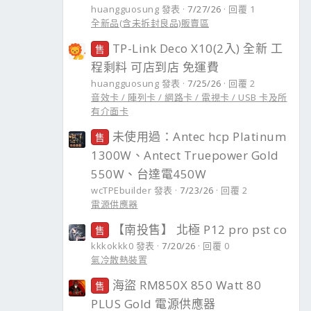
huangguosung 發表
7/27/26
回覆 1
全新品(含未拆封良品)販賣區
TP-Link Deco X10(2入) 全新 工
售
程剩料 可店到店 免運費
huangguosung 發表
7/25/26
回覆 2
音效卡 / 陣列卡 / 網路卡 / 電視卡 / USB 卡及所
有介面卡
未使用過：Antec hcp Platinum
售
1300W、Antect Truepower Gold
550W、台達電450W
wcTPEbuilder 發表
7/23/26
回覆 2
電源供應器
【南投售】 北極 P12 pro pst co
售
kkkokkk0 發表
7/20/26
回覆 0
氣冷散熱裝置
海盜 RM850X 850 Watt 80
售
PLUS Gold 電源供應器