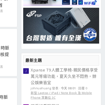
首
留言
5K 時脈
小核提
最新主題
留言
Xpanse T9人體工學椅-親民價格享受
J
萬元等級功能，夏天久坐不悶熱，辦
公娛樂皆宜
johnuahuang 發表
今天 08:01
回覆 0
新型 Laptop / iPad / Note Book 及 Mobile
K 時脈
Phone 等數位 3C