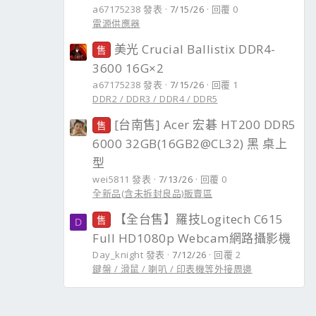
a67175238 發表
7/15/26
回覆 0
電源供應器
美光 Crucial Ballistix DDR4-
售
3600 16G×2
a67175238 發表
7/15/26
回覆 1
DDR2 / DDR3 / DDR4 / DDR5
[台南售] Acer 宏碁 HT200 DDR5
售
6000 32GB(16GB2@CL32) 黑 桌上
型
wei5811 發表
7/13/26
回覆 0
全新品(含未拆封良品)販賣區
【全台售】羅技Logitech C615
售
D
Full HD1080p Webcam網路攝影機
Day_knight 發表
7/12/26
回覆 2
鍵盤 / 滑鼠 / 喇叭 / 印表機等外接周邊