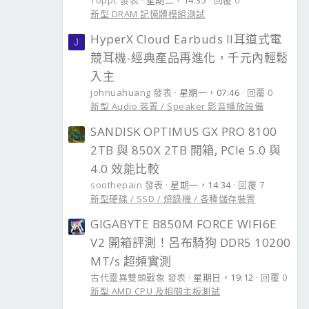
Toppc 發表
星期二，14:35
回覆 0
新型 DRAM 記憶體模組測試
HyperX Cloud Earbuds II耳道式電
J
競耳機-經典產品再進化，千元內輕鬆
入主
johnuahuang 發表
星期一，07:46
回覆 0
新型 Audio 裝置 / Speaker 影音播放設備
SANDISK OPTIMUS GX PRO 8100
2TB 與 850X 2TB 開箱, PCIe 5.0 與
4.0 效能比較
soothepain 發表
星期一，14:34
回覆 7
新型硬碟 / SSD / 燒錄機 / 各種儲存裝置
GIGABYTE B850M FORCE WIFI6E
V2 開箱評測！呂布騎狗 DDR5 10200
MT/s 超頻實測
古代靈異雙頭戰象 發表
星期日，19:12
回覆 0
新型 AMD CPU 及相關主板測試