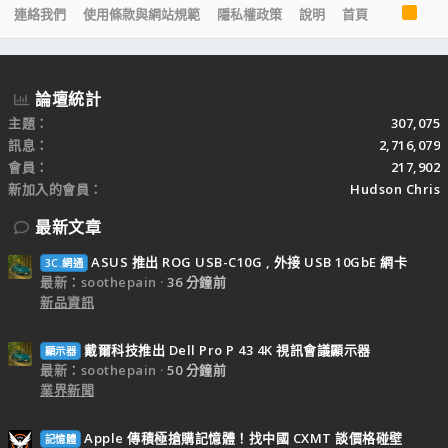
R
連絡我們
使用條款與網站規範
隱私權政策
說明
首頁
S
S
論壇統計
主題
307,075
訊息
2,716,079
會員
217,902
新加入的會員
Hudson Chris
最新文章
ASUS 推出 ROG USB-C10G , 外接 USB 10GbE 網卡
3C.網通
最新：soothepain
36 分鐘前
新品資訊
戴爾科技推出 Dell Pro P 43 4K 視訊會議顯示器
顯示器
最新：soothepain
50 分鐘前
業界新聞
Apple 傳積極搶購記憶體！找中國 CXMT 談價格碰壁
記憶體