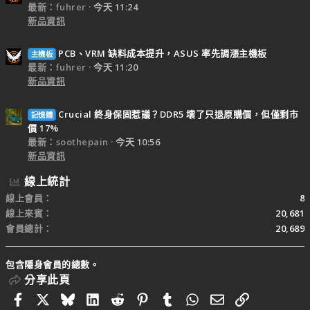
最新：fuhrer
今天 11:24
新品資訊
PCB、VRM 缺料成本提升，ASUS 率先調漲主機板
主機板
最新：fuhrer
今天 11:20
新品資訊
Crucial 終身保固惹議？DDR5 壞了只退原購價，但僅剩市
記憶體
價 17%
最新：soothepain
今天 10:56
新品資訊
線上統計
線上會員
8
線上來賓
20,681
會員總計
20,689
包含隱身會員的總數。
分享此頁
Facebook
X
Bluesky
LinkedIn
Reddit
Pinterest
Tumblr
WhatsApp
電子郵件
連結