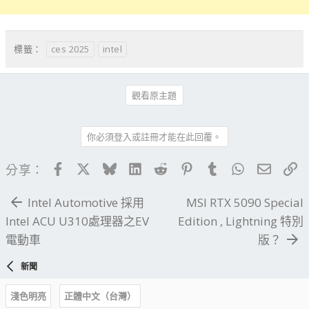
ces 2025
intel
標籤：
觀看原主題
你必須登入或註冊才能在此回覆。
Facebook
X
Bluesky
LinkedIn
Reddit
Pinterest
Tumblr
WhatsApp
電子郵
連
分享：
Intel Automotive 採用
MSI RTX 5090 Special
Intel ACU U310處理器之EV
Edition , Lightning 特別
電動車
版？
新聞
淺色明亮
正體中文（台灣）