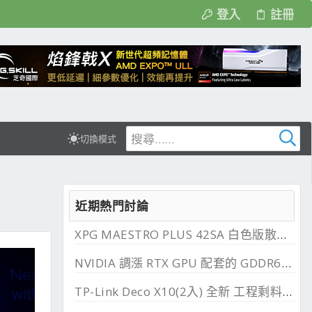
登入
註冊
切換模式
近期熱門討論
XPG MAESTRO PLUS 42SA 白色版散熱器開箱, 入門級有數位監控
NVIDIA 調漲 RTX GPU 配套的 GDDR6、GDDR7 價格
TP-Link Deco X10(2入) 全新 工程剩料 可店到店 免運費