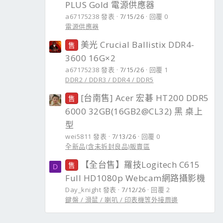
PLUS Gold 電源供應器
a67175238 發表
7/15/26
回覆 0
電源供應器
美光 Crucial Ballistix DDR4-
售
3600 16G×2
a67175238 發表
7/15/26
回覆 1
DDR2 / DDR3 / DDR4 / DDR5
[台南售] Acer 宏碁 HT200 DDR5
售
6000 32GB(16GB2@CL32) 黑 桌上
型
wei5811 發表
7/13/26
回覆 0
全新品(含未拆封良品)販賣區
【全台售】羅技Logitech C615
售
D
Full HD1080p Webcam網路攝影機
Day_knight 發表
7/12/26
回覆 2
鍵盤 / 滑鼠 / 喇叭 / 印表機等外接周邊