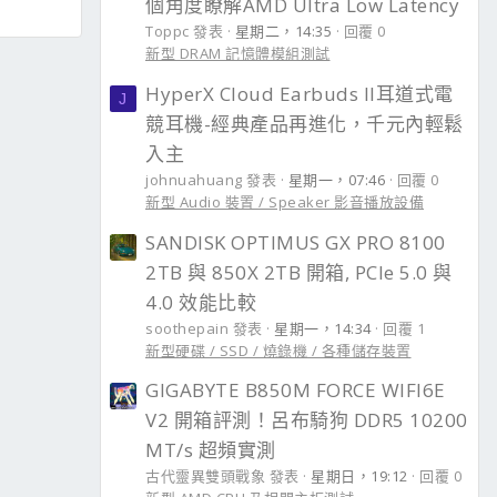
個角度瞭解AMD Ultra Low Latency
Toppc 發表
星期二，14:35
回覆 0
新型 DRAM 記憶體模組測試
HyperX Cloud Earbuds II耳道式電
J
競耳機-經典產品再進化，千元內輕鬆
入主
johnuahuang 發表
星期一，07:46
回覆 0
新型 Audio 裝置 / Speaker 影音播放設備
SANDISK OPTIMUS GX PRO 8100
2TB 與 850X 2TB 開箱, PCIe 5.0 與
4.0 效能比較
soothepain 發表
星期一，14:34
回覆 1
新型硬碟 / SSD / 燒錄機 / 各種儲存裝置
GIGABYTE B850M FORCE WIFI6E
V2 開箱評測！呂布騎狗 DDR5 10200
MT/s 超頻實測
古代靈異雙頭戰象 發表
星期日，19:12
回覆 0