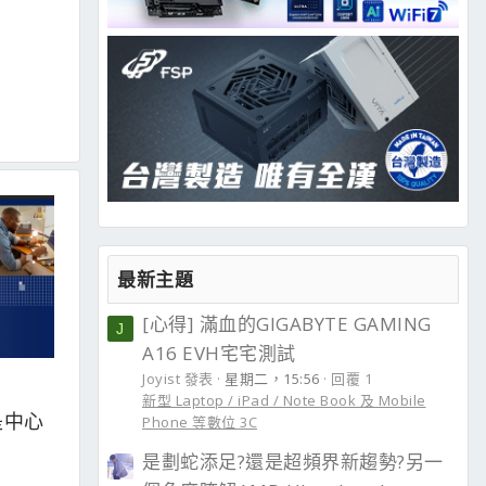
最新主題
[心得] 滿血的GIGABYTE GAMING
J
A16 EVH宅宅測試
Joyist 發表
星期二，15:56
回覆 1
新型 Laptop / iPad / Note Book 及 Mobile
緣是中心
Phone 等數位 3C
是劃蛇添足?還是超頻界新趨勢?另一