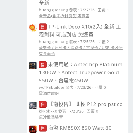
全新
huangguosung 發表
7/27/26
回覆 1
全新品(含未拆封良品)販賣區
TP-Link Deco X10(2入) 全新 工
售
程剩料 可店到店 免運費
huangguosung 發表
7/25/26
回覆 2
音效卡 / 陣列卡 / 網路卡 / 電視卡 / USB 卡及所
有介面卡
未使用過：Antec hcp Platinum
售
1300W、Antect Truepower Gold
550W、台達電450W
wcTPEbuilder 發表
7/23/26
回覆 0
電源供應器
【南投售】 北極 P12 pro pst co
售
kkkokkk0 發表
7/20/26
回覆 0
氣冷散熱裝置
海盜 RM850X 850 Watt 80
售