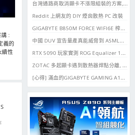
台灣通路商取消顯卡不漲限組裝的方案, 直漲 20~45%
Reddit 上網友的 DIY 煙囪散熱 PC 改裝
GIGABYTE B850M FORCE WIFI6E 榨乾長鑫24G DDR
講 :
中國 DUV 宣告量產真能威脅到 ASML？外媒稱相差甚遠
體定義的
永續性
RTX 5090 玩家實測 ROG Equalizer 12V-2x6, 電壓更穩、溫度更低、還解決 SSD 消失問題
ZOTAC 多起顯卡遇到散熱器焊點分離, 導致 GPU 溫度過高
[心得] 滿血的GIGABYTE GAMING A16 EVH宅宅測試
S
言