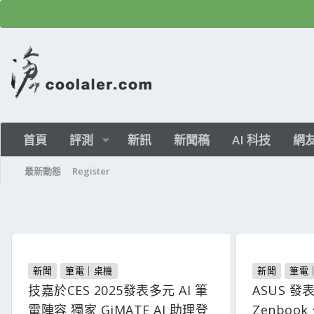
首頁
評測
新訊
新聞稿
AI 科技
網
最新動態
Register
新聞
筆電｜桌機
新聞
筆電
技嘉於CES 2025發表多元 AI 筆
ASUS 發
電陣容 獨家 GiMATE AI 助理登
Zenbook