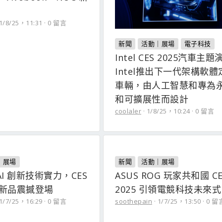
1/8/25，11:31
0 留言
新聞
活動｜展場
電子科技
Intel CES 2025汽車主題演
Intel推出下一代架構軟
車輛，由人工智慧和專為
和可擴展性而設計
coolaler
1/8/25，10:24
0 留言
｜展場
新聞
活動｜展場
I 創新技術實力，CES
ASUS ROG 玩家共和國 CE
重磅新品震撼登場
2025 引領電競科技未來式
1/7/25，16:29
0 留言
soothepain
1/7/25，13:50
0 留