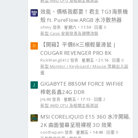
新型 AMD CPU 及相關主板測試
效能、價格我都要！君主 TG3海景機
殼 ft. PureFlow ARGB 水冷散熱器
ohmy 發表
星期六，11:59
回覆 0
新型 Case 安裝發表及硬體改裝
【開箱】平價8K三模輕量滑鼠 |
R
COUGAR REVENGER PRO 8K
RickWang0412 發表
星期五，21:16
回覆 0
新型 Monitor / Keyboard / Mouse 等輸出入設
備
GIGABYTE B850M FORCE WIFI6E
J
榨乾長鑫24G DDR
JHL88 發表
星期五，17:15
回覆 2
新型 AMD CPU 及相關主板測試
MSI CORELIQUID E15 360 水冷開箱,
2K 曲面螢幕呈現裸視 3D 效果
soothepain 發表
星期五，14:48
回覆 0