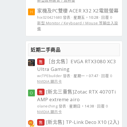
新型散熱裝置 / 散熱膏
家機及PC雙棲 ACER X32 X2電競螢幕
H
hix020421680 發表
星期五，10:28
回覆 0
新型 Monitor / Keyboard / Mouse 等輸出入設
備
近期二手商品
［台北售］EVGA RTX3080 XC3
售
Ultra Gaming
wcTPEbuilder 發表
星期一，07:47
回覆 0
NVIDIA 顯示卡
[新北三重售]Zotac RTX 4070Ti
售
O
AMP extreme airo
olaneching 發表
星期日，14:38
回覆 0
NVIDIA 顯示卡
[新北售] TP-Link Deco X10 (2入)
售