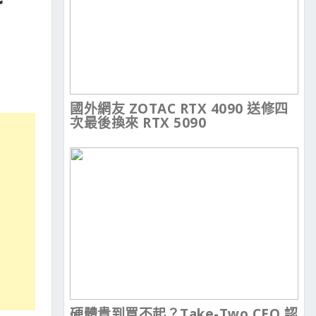
國外網友 ZOTAC RTX 4090 送修四
次最後換來 RTX 5090
硬體貴到買不起？Take-Two CEO 認