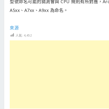
型號命名可能的猜測會與 CPU 規則有所對應，Arc A
A5xx、A7xx、A9xx 為命名。
來源
人氣:
4,452