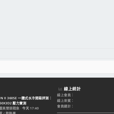
線上統計
線上會員
TON II 360SE 一體式水冷開箱評測：
線上來賓
950X3D2 壓力實測
會員總計
靈異雙頭戰象
今天 17:40
 / 散熱膏