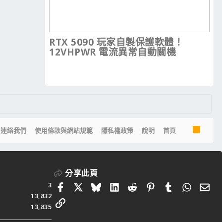
RTX 5090 玩家自製保護軟體！
12VHPWR 電流異常自動關機
R
連絡我們
使用條款與網站規範
隱私權政策
說明
首頁
S
S
分享此頁
3
Facebook
X
Bluesky
LinkedIn
Reddit
Pinterest
Tumblr
Whats
電
13,832
連結
13,835