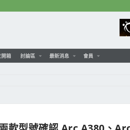
友開箱
討論區
最新消息
會員
 顯卡兩款型號確認 Arc A380、Ar