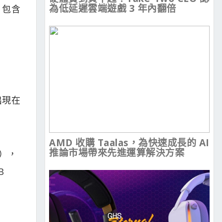
為低延遲雲端遊戲 3 年內翻倍
，包含
經出現在
AMD 收購 Taalas，為快速成長的 AI
推論市場帶來先進運算解決方案
差），
B