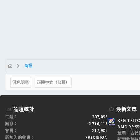
新訊
淺色明亮
正體中文（台灣）
論壇統計
最新文章
主題
307,098
XPG TRI
訊息
2,716,118
AMD R9 9
會員
217,904
最新：古代
新加入的會員
PRECISION
新型散熱裝置