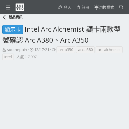
登入
註冊
切換模式
新品資訊
Intel Arc Alchemist 顯卡兩款型
顯示卡
號確認 Arc A380、Arc A350
主
開
標
soothepain
12/17/21
arc a350
arc a380
arc alchemist
題
始
籤
intel
人氣：7,997
發
日
起
期
人