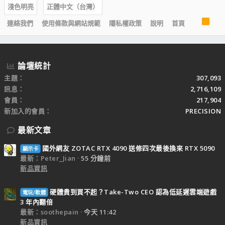
淺色明亮
正體中文（台灣）
R
連絡我們
使用條款與網站規範
隱私權政策
說明
首頁
S
S
論壇統計
主題
307,093
訊息
2,716,109
會員
217,904
新加入的會員
PRECISION
最新文章
國外網友 ZOTAC RTX 4090 送修四次最後換來 RTX 5090
顯示卡
最新：Peter_Jian
55 分鐘前
新品資訊
硬體貴到買不起？Take-Two CEO 認為低延遲雲端遊戲
電玩/軟體
3 年內翻倍
最新：soothepain
今天 11:42
新品資訊