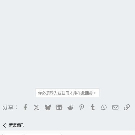
你必須登入或註冊才能在此回覆。
Facebook
X
Bluesky
LinkedIn
Reddit
Pinterest
Tumblr
WhatsApp
電子郵
連
分享：
新品資訊