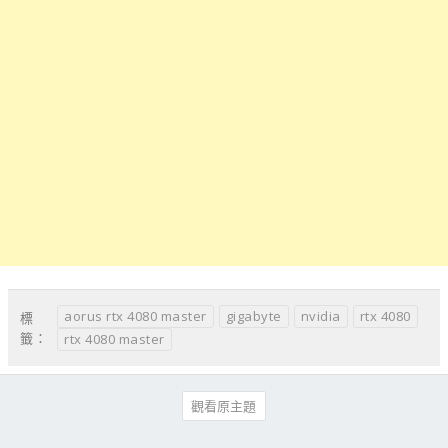
aorus rtx 4080 master
gigabyte
nvidia
rtx 4080
標
籤：
rtx 4080 master
觀看原主題