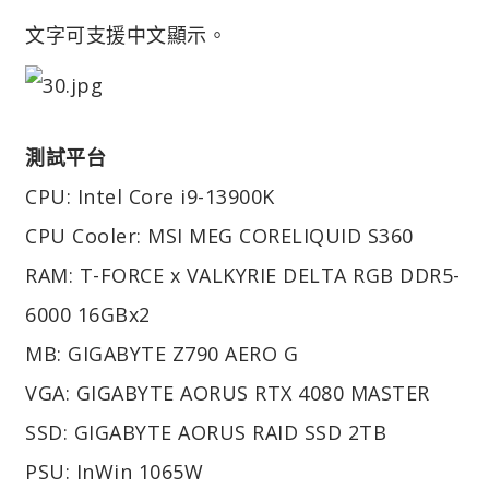
文字可支援中文顯示。
測試平台
CPU: Intel Core i9-13900K
CPU Cooler: MSI MEG CORELIQUID S360
RAM: T-FORCE x VALKYRIE DELTA RGB DDR5-
6000 16GBx2
MB: GIGABYTE Z790 AERO G
VGA: GIGABYTE AORUS RTX 4080 MASTER
SSD: GIGABYTE AORUS RAID SSD 2TB
PSU: InWin 1065W