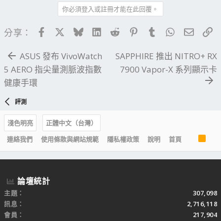
你必須登入或註冊才能在此回覆。
Facebook
X
Bluesky
LinkedIn
Reddit
Pinterest
Tumblr
WhatsApp
電子郵
連
分享：
ASUS 發布 VivoWatch
SAPPHIRE 推出 NITRO+ RX
5 AERO 指尖量測脈波指數
7900 Vapor-X 系列顯示卡
健康手環
評測
淺色明亮
正體中文（台灣）
R
連絡我們
使用條款與網站規範
隱私權政策
說明
首頁
S
S
論壇統計
主題
307,098
訊息
2,716,118
會員
217,904