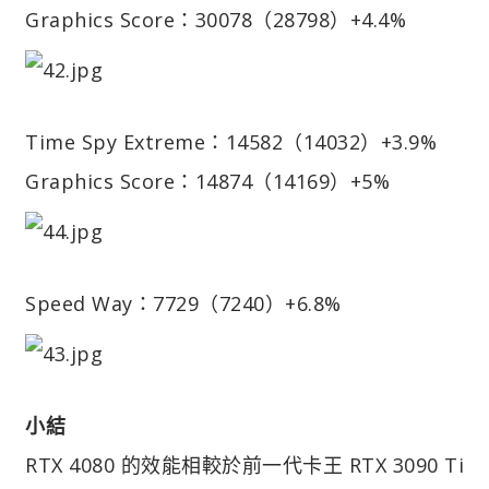
Graphics Score：30078（28798）+4.4%
Time Spy Extreme：14582（14032）+3.9%
Graphics Score：14874（14169）+5%
Speed Way：7729（7240）+6.8%
小結
RTX 4080 的效能相較於前一代卡王 RTX 3090 Ti