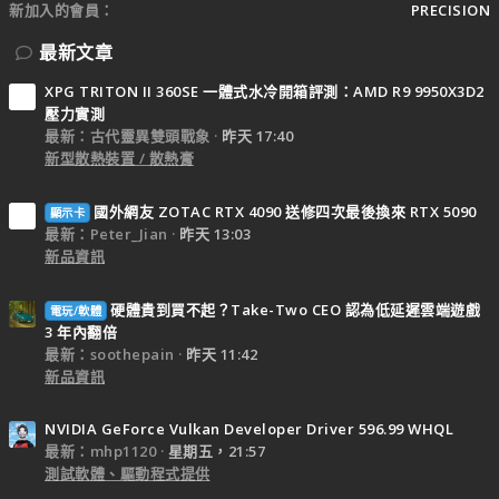
新加入的會員
PRECISION
最新文章
XPG TRITON II 360SE 一體式水冷開箱評測：AMD R9 9950X3D2
壓力實測
最新：古代靈異雙頭戰象
昨天 17:40
新型散熱裝置 / 散熱膏
國外網友 ZOTAC RTX 4090 送修四次最後換來 RTX 5090
顯示卡
最新：Peter_Jian
昨天 13:03
新品資訊
硬體貴到買不起？Take-Two CEO 認為低延遲雲端遊戲
電玩/軟體
3 年內翻倍
最新：soothepain
昨天 11:42
新品資訊
NVIDIA GeForce Vulkan Developer Driver 596.99 WHQL
最新：mhp1120
星期五，21:57
測試軟體、驅動程式提供