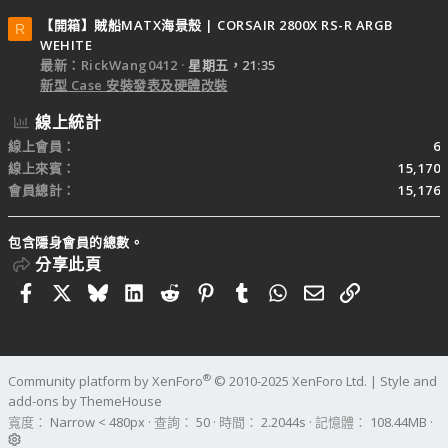
【開箱】賊船MATX海景殼 | CORSAIR 2800X RS-R ARGB
R
WEHITE
最新：RickWang0412
星期五，21:35
新型 Case 安裝發表及硬體改裝
線上統計
線上會員
6
線上來賓
15,170
會員總計
15,176
包含隱身會員的總數。
分享此頁
Facebook
X
Bluesky
LinkedIn
Reddit
Pinterest
Tumblr
WhatsApp
電子郵件
連結
®
Community platform by XenForo
© 2010-2025 XenForo Ltd.
|
Style and
add-ons by ThemeHouse
寬度
查詢
50
時間
2.2044s
記憶體
108.44MB