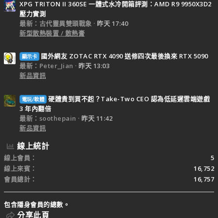
XPG TRITON II 360SE 一體式水冷開箱評測：AMD R9 9950X3D2
壓力實測
最新：古代靈異雙頭戰象
昨天 17:40
新型散熱裝置 / 散熱膏
國外網友 ZOTAC RTX 4090 送修四次最後換來 RTX 5090
顯示卡
最新：Peter_Jian
昨天 13:03
新品資訊
硬體貴到買不起？Take-Two CEO 認為低延遲雲端遊戲
電玩/軟體
3 年內翻倍
最新：soothepain
昨天 11:42
新品資訊
線上統計
線上會員
5
線上來賓
16,752
會員總計
16,757
包含隱身會員的總數。
分享此頁