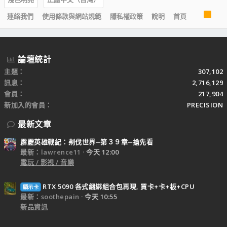
R
連絡我們
使用條款與網站規範
隱私權政策
說明
首頁
S
S
論壇統計
主題
307,102
訊息
2,716,129
會員
217,904
新加入的會員
PRECISION
最新文章
霹靂英雄戰紀：刜伐世界─第３９章─搶先看
最新：lawrence11
今天 12:00
電玩 / 影視 / 音樂
RTX 5090 各式綑綁組合包再現, 買卡+卡+板+CPU
顯示卡
最新：soothepain
今天 10:55
新品資訊