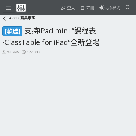
登入
註冊
切換模式
APPLE 蘋果專區
支持iPad mini “課程表
[軟體]
·ClassTable for iPad”全新登場
主
開
wu999
12/5/12
題
始
發
日
起
期
人