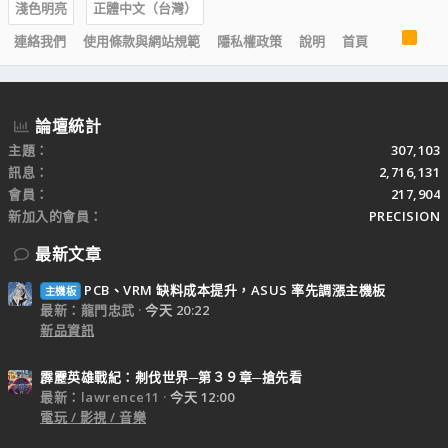
淺色明亮
正體中文（台灣）
R
連絡我們
使用條款與網站規範
隱私權政策
說明
首頁
S
S
論壇統計
主題
307,103
訊息
2,716,131
會員
217,904
新加入的會員
PRECISION
最新文章
PCB、VRM 缺料成本提升，ASUS 率先調漲主機板
主機板
最新：龍門忠武
今天 20:22
新品資訊
霹靂英雄戰紀：刜伐世界─第３９章─搶先看
最新：lawrence11
今天 12:00
電玩 / 影視 / 音樂