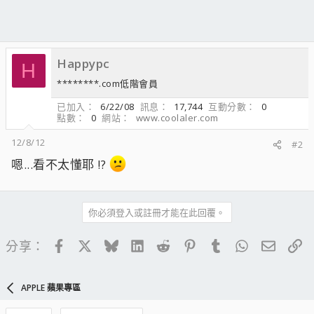
Happypc
H
********.com低階會員
已加入
6/22/08
訊息
17,744
互動分數
0
點數
0
網站
www.coolaler.com
12/8/12
#2
嗯...看不太懂耶 !?
你必須登入或註冊才能在此回覆。
Facebook
X
Bluesky
LinkedIn
Reddit
Pinterest
Tumblr
WhatsApp
電子郵
連
分享：
APPLE 蘋果專區