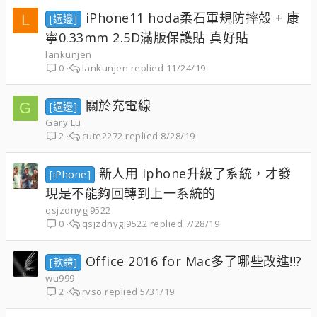
iPhone11 hoda柔石軍規防摔殼 + 康
L
[週邊]
寧0.33mm 2.5D滿版保護貼 真好貼
lankunjen
lankunjen
11/24/19
0
關於充電線
G
[週邊]
Gary Lu
cute2272
8/28/19
2
新人用 iphone升級了系統，才發
[iPhone]
現是不能夠回轉到上一系統的
qsjzdnygj9522
qsjzdnygj9522
7/28/19
0
Office 2016 for Mac多了哪些改進!!?
[軟體]
wu999
rvso
5/31/19
2