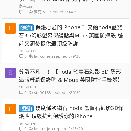
麥克tsai
麥克tsai
8/14/20
0
保護心愛的iPhone？ 交給hoda藍寶
L
[週邊]
石3D幻影螢幕保護貼與Mous英國防摔殼 瞻
前又顧後提供最頂級防護
lankunjen
lankunjen
5/9/20
0
尊爵不凡！！ 【hoda 藍寶石幻影 3D 隱形
S
滿版螢幕保護貼 & Mous 英國防摔手機殼】
stu50188
stu50188
4/26/20
0
硬度僅次鑽石 hoda 藍寶石幻影3D保
L
[週邊]
護貼 頂級抗刮保護你的iPhone
lankunjen
lankunjen
3/15/20
0