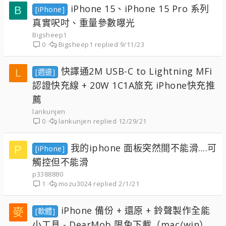
iPhone 15、iPhone 15 Pro 系列
B
[iPhone]
真實呎吋、重量參數曝光
Bigsheep1
Bigsheep1
9/11/23
0
快譯通2M USB-C to Lightning MFi
L
[週邊]
認證快充線 + 20W 1C1A旅充 iPhone快充推
薦
lankunjen
lankunjen
12/29/21
0
我的iphone 面板突然間不能滑....可
P
[iPhone]
觸控但不能滑
p3388880
mozu3024
2/1/21
1
iPhone 備份 + 還原 + 鈴聲製作全能
麥
[軟體]
小工具 - DearMob 限免下載（mac/win）