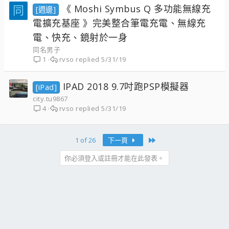
《 Moshi Symbus Q 多功能無線充
同
[週邊]
電擴充基座 》完美整合筆電充電、無線充
電、快充、鏡射於一身
同名男子
rvso
5/31/19
1
IPAD 2018 9.7吋跑PSP模擬器
[iPad]
city.tu9867
rvso
5/31/19
4
Last
1 of 26
下一頁
你必須登入或註冊才能在此發表。