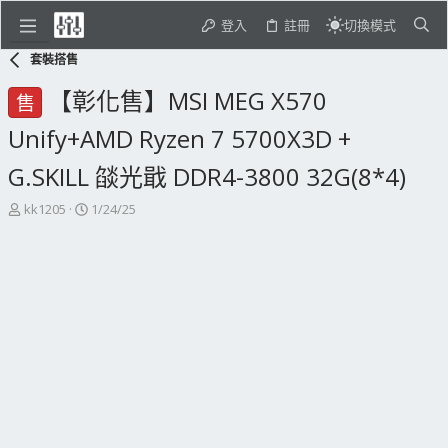
登入
註冊
切換模式
套裝搭售
【彰化售】MSI MEG X570
售
Unify+AMD Ryzen 7 5700X3D +
G.SKILL 燄光戢 DDR4-3800 32G(8*4)
主
開
kk1205
1/24/25
題
始
發
日
起
期
人