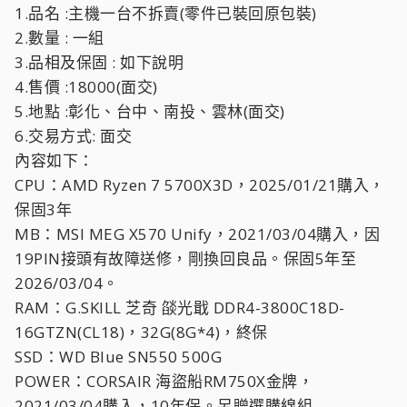
1.品名 :主機一台不拆賣(零件已裝回原包裝)
2.數量 : 一組
3.品相及保固 : 如下說明
4.售價 :18000(面交)
5.地點 :彰化、台中、南投、雲林(面交)
6.交易方式: 面交
內容如下：
CPU：AMD Ryzen 7 5700X3D，2025/01/21購入，
保固3年
MB：MSI MEG X570 Unify，2021/03/04購入，因
19PIN接頭有故障送修，剛換回良品。保固5年至
2026/03/04。
RAM：G.SKILL 芝奇 燄光戢 DDR4-3800C18D-
16GTZN(CL18)，32G(8G*4)，終保
SSD：WD Blue SN550 500G
POWER：CORSAIR 海盜船RM750X金牌，
2021/03/04購入，10年保。另贈選購線組