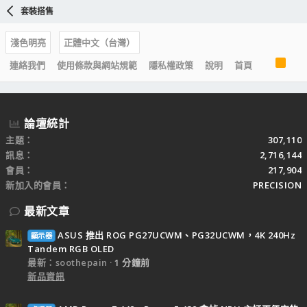
套裝搭售
淺色明亮
正體中文（台灣）
R
連絡我們
使用條款與網站規範
隱私權政策
說明
首頁
S
S
論壇統計
主題
307,110
訊息
2,716,144
會員
217,904
新加入的會員
PRECISION
最新文章
ASUS 推出 ROG PG27UCWM、PG32UCWM，4K 240Hz
顯示器
Tandem RGB OLED
最新：soothepain
1 分鐘前
新品資訊