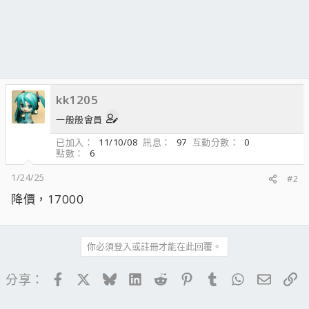
kk1205
一般般會員
已加入
11/10/08
訊息
97
互動分數
0
點數
6
1/24/25
#2
降價，17000
你必須登入或註冊才能在此回覆。
Facebook
X
Bluesky
LinkedIn
Reddit
Pinterest
Tumblr
WhatsApp
電子郵
連
分享：