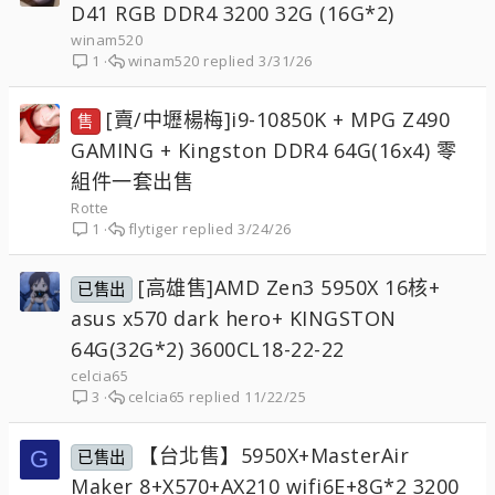
D41 RGB DDR4 3200 32G (16G*2)
winam520
winam520
3/31/26
1
[賣/中壢楊梅]i9-10850K + MPG Z490
售
GAMING + Kingston DDR4 64G(16x4) 零
組件一套出售
Rotte
flytiger
3/24/26
1
[高雄售]AMD Zen3 5950X 16核+
已售出
asus x570 dark hero+ KINGSTON
64G(32G*2) 3600CL18-22-22
celcia65
celcia65
11/22/25
3
【台北售】5950X+MasterAir
G
已售出
Maker 8+X570+AX210 wifi6E+8G*2 3200