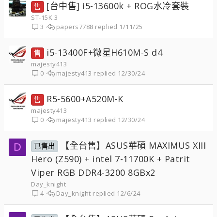
[台中售] i5-13600k + ROG水冷套裝
售
ST-15K.3
papers7788
1/11/25
3
i5-13400F+微星H610M-S d4
售
majesty413
majesty413
12/30/24
0
R5-5600+A520M-K
售
majesty413
majesty413
12/30/24
0
【全台售】ASUS華碩 MAXIMUS XIII
D
已售出
Hero (Z590) + intel 7-11700K + Patrit
Viper RGB DDR4-3200 8GBx2
Day_knight
Day_knight
12/6/24
4