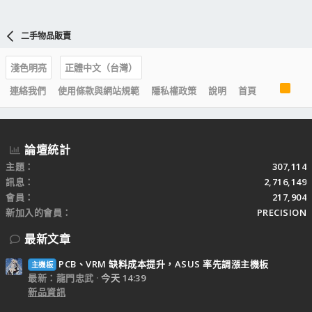
二手物品販賣
淺色明亮
正體中文（台灣）
R
連絡我們
使用條款與網站規範
隱私權政策
說明
首頁
S
S
論壇統計
主題
307,114
訊息
2,716,149
會員
217,904
新加入的會員
PRECISION
最新文章
PCB、VRM 缺料成本提升，ASUS 率先調漲主機板
主機板
最新：龍門忠武
今天 14:39
新品資訊