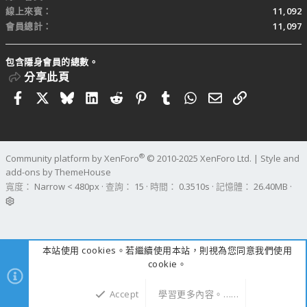
線上來賓
11,092
會員總計
11,097
包含隱身會員的總數。
分享此頁
Facebook
X
Bluesky
LinkedIn
Reddit
Pinterest
Tumblr
WhatsApp
電子郵件
連結
®
Community platform by XenForo
© 2010-2025 XenForo Ltd.
|
Style and
add-ons by ThemeHouse
寬度
查詢
15
時間
0.3510s
記憶體
26.40MB
本站使用 cookies。若繼續使用本站，則視為您同意我們使用
cookie。
Accept
學習更多內容。……
上方
下方