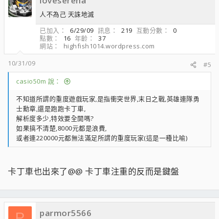
loveserena
人不為己 天誅地滅
已加入
6/29/09
訊息
219
互動分數
0
點數
16
年齡
37
網站
highfish1014.wordpress.com
10/31/09
#5
casio50m 說：
不知道所謂的重度遊戲玩家,是指衝突世界,末日之戰,英雄連隊勇
士勳章,還是跑跑卡丁車,
解析度多少,特效要全開嗎?
如果搞不清楚,8000元都是浪費,
或者連220000元都無法滿足所謂的重度玩家(這是一種比喻)
卡丁車也出來了@@ 卡丁車注重的反而是鍵盤
parmor5566
P