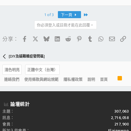
Last
1 of 3
下一頁
你必須登入或註冊才能在此回覆。
Facebook
X
Bluesky
LinkedIn
Reddit
Pinterest
Tumblr
WhatsApp
電子郵
連
分享：
[DIY及疑難雜症發問區]
淺色明亮
正體中文（台灣）
R
連絡我們
使用條款與網站規範
隱私權政策
說明
首頁
S
S
論壇統計
主題
307,063
訊息
2,716,058
會員
217,900
新加入的會員
Elainewoo