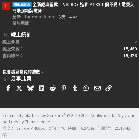
全漢經典聖武士 VIC BD+ 進化 ATX3.1 價不變！電競入
機殼與電源
L
門最強銅牌電源！
最新：laudmankimo
今天 14:42
業界新聞
線上統計
線上會員
7
線上來賓
15,469
會員總計
15,476
包含隱身會員的總數。
分享此頁
Facebook
X
Bluesky
LinkedIn
Reddit
Pinterest
Tumblr
WhatsApp
電子郵件
連結
®
Community platform by XenForo
© 2010-2025 XenForo Ltd.
|
Style and
add-ons by ThemeHouse
寬度
查詢
10
時間
0.3459s
記憶體
25.16MB