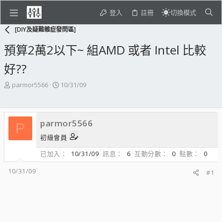
登入
註冊
切換模式
[DIY及疑難雜症發問區]
預算2萬2以下~ 組AMD 或者 Intel 比較
好??
主
開
parmor5566
10/31/09
題
始
發
日
起
期
parmor5566
人
P
初級會員
已加入
10/31/09
訊息
6
互動分數
0
點數
0
10/31/09
#1