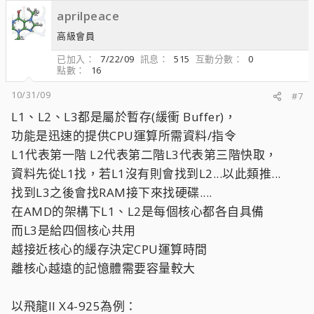
aprilpeace
高級會員
已加入
7/22/09
訊息
515
互動分數
0
點數
16
10/31/09
#7
L1、L2、L3都是屬於暫存(緩衝 Buffer)，
功能是迅速的提供CPU運算所需資料/指令
L1代表第一階 L2代表第二階L3代表第三階快取，
資料先從L1找，若L1沒有則會找到L2...以此類推...
找到L3之後會找RAM接下來找硬碟....
在AMD的架構下L1、L2是每個核心都各自具備
而L3是給四個核心共用
越接近核心的緩存決定CPU運算時間
離核心越遠的記憶體需要容量較大
以飛龍II X4-925為例：