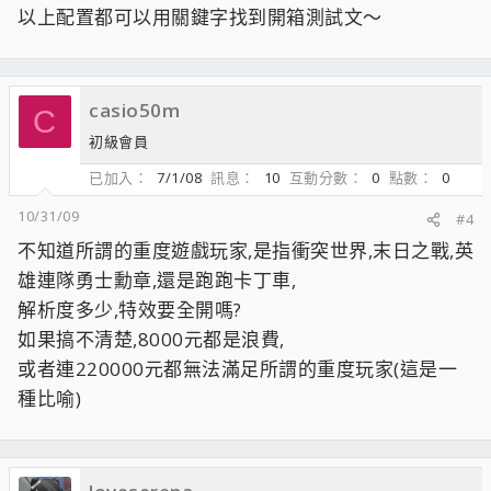
以上配置都可以用關鍵字找到開箱測試文～
casio50m
C
初級會員
已加入
7/1/08
訊息
10
互動分數
0
點數
0
10/31/09
#4
不知道所謂的重度遊戲玩家,是指衝突世界,末日之戰,英
雄連隊勇士勳章,還是跑跑卡丁車,
解析度多少,特效要全開嗎?
如果搞不清楚,8000元都是浪費,
或者連220000元都無法滿足所謂的重度玩家(這是一
種比喻)