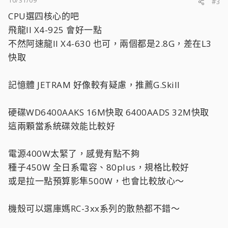
10/31/09
#3
CPU選四核心的吧
飛龍II X4-925 會好一點
不然阿速龍II X4-630 也可，兩個都是2.8G，差在L3
快取
記憶體 JETRAM 好像較有疑慮，推薦G.Skill
硬碟WD6400AAKS 16M快取 6400AADS 32M快取
這兩顆當系統碟效能比較好
電源400W太緊了，感覺有點不夠
種子450W 全日系電容、80plus，規格比較好
或是拉一點預算影隼500W，也會比較放心～
機殼可以選庫媽RC-3xx系列的散熱都不錯～