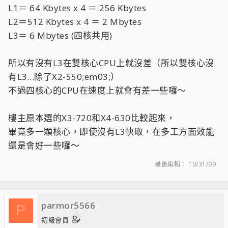
L1＝ 64 Kbytes x 4 ＝ 256 Kbytes
L2＝512 Kbytes x 4 ＝ 2 Mbytes
L3＝ 6 Mbytes (四核共用)
所以有沒有L3在雙核心CPU上就沒差（所以雙核心沒
有L3...除了X2-550;em03;）
不過四核心的CPU在速度上就會有差一些囉～
樓主原本選的X3-720和X4-630比較起來，
畢竟多一顆核心，即使沒有L3快取，在多工方面效能
還是會好一些囉～
最後編輯：
10/31/09
parmor5566
P
初級會員