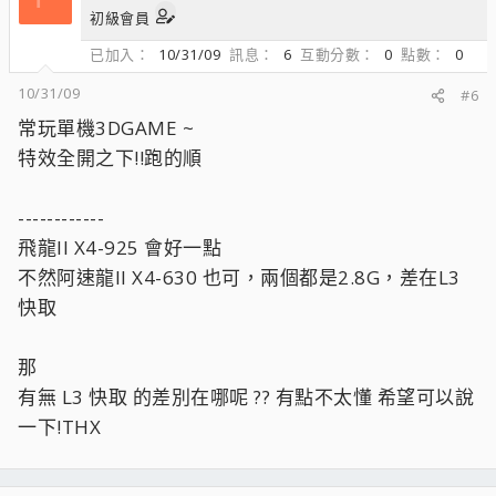
初級會員
已加入
10/31/09
訊息
6
互動分數
0
點數
0
10/31/09
#6
常玩單機3DGAME ~
特效全開之下!!跑的順
------------
飛龍II X4-925 會好一點
不然阿速龍II X4-630 也可，兩個都是2.8G，差在L3
快取
那
有無 L3 快取 的差別在哪呢 ?? 有點不太懂 希望可以說
一下!THX