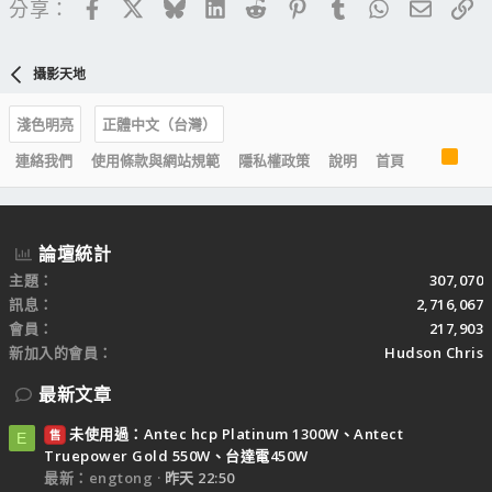
Facebook
X
Bluesky
LinkedIn
Reddit
Pinterest
Tumblr
WhatsApp
電子郵
連
分享：
攝影天地
淺色明亮
正體中文（台灣）
R
連絡我們
使用條款與網站規範
隱私權政策
說明
首頁
S
S
論壇統計
主題
307,070
訊息
2,716,067
會員
217,903
新加入的會員
Hudson Chris
最新文章
未使用過：Antec hcp Platinum 1300W、Antect
售
E
Truepower Gold 550W、台達電450W
最新：engtong
昨天 22:50