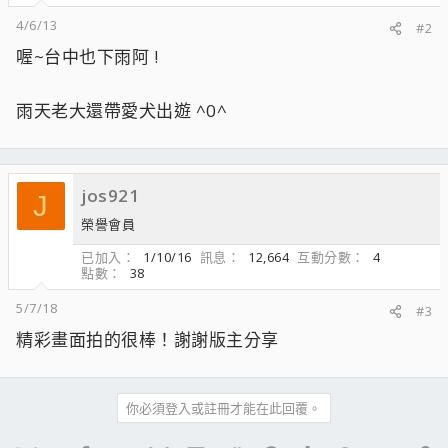
4/6/13
#2
喔~台中也下雨阿 !
雨天老大還帶愛犬出遊 ^0^
jos921
J
榮譽會員
已加入
1/10/16
訊息
12,664
互動分數
4
點數
38
5/7/18
#3
精彩畫面拍的很棒！謝謝版主分享
你必須登入或註冊才能在此回覆。