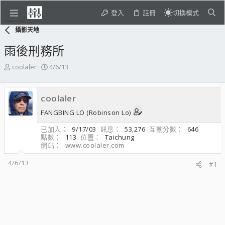
登入
註冊
切換模式
攝影天地
雨後刑務所
主
開
coolaler
4/6/13
題
始
發
日
起
期
coolaler
人
FANGBING LO (Robinson Lo)
已加入
9/17/03
訊息
53,276
互動分數
646
點數
113
位置
Taichung
網站
www.coolaler.com
4/6/13
#1