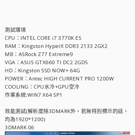
測試環境
CPU：INTEL CORE i7 3770K ES
RAM：Kingston HyperX DDR3 2133 2GX2
MB：ASRock Z77 Extreme9
VGA：ASUS GTX660 TI DC2 2GD5
HD：Kingston SSD NOW+ 64G
POWER：Antec HIGH CURRENT PRO 1200W
COOLING：CPU水冷+GPU空冷
作業系統:WIN7 X64 SP1
效能測試(解析度除3DMARK外，若無特別標示的話，
均為1920*1200)
3DMARK 06