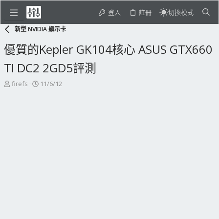
登入
註冊
切換模式
新型 NVIDIA 顯示卡
優質的Kepler GK104核心 ASUS GTX660
TI DC2 2GD5評測
主
開
firefs
11/6/12
題
始
發
日
起
期
人