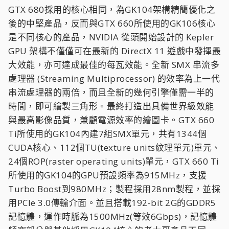
GTX 680採用的核心相同，為GK104架構精簡優化之
後的中堅產品，反而與GTX 660所使用的GK106核心
是不同核心的產品，NVIDIA 從頭開始設計的 Kepler
GPU 架構不僅僅可在最新的 DirectX 11 遊戲中發揮最
大效能，亦可達成最佳的每瓦效能。全新 SMX 串流多
處理器 (Streaming Multiprocessor) 的效率為上一代
串流處理器的兩倍，而且全新的幾何引擎僅需一半的
時間，即可繪製三角形。最終打造出具備世界級效能
與最高影像品質，兼顧電源效率的繪圖卡。GTX 660
Ti所使用的GK104內建7組SMX單元，共有1344個
CUDA核心、112個TU(texture units紋理單元)單元、
24個ROP(raster operating units)單元，GTX 660 Ti
所使用的GK104的GPU預設頻率為915MHz，支援
Turbo Boost到980MHz；製程採用28nm製程，並採
用PCIe 3.0傳輸介面。並且搭載192-bit 2G的GDDR5
記憶體，運作時脈為1500MHz(等效6Gbps)，記憶體