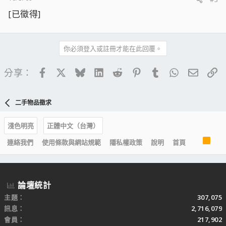
[已徵得]
你必須登入或註冊才能在此回覆。
Facebook
X
Bluesky
LinkedIn
Reddit
Pinterest
Tumblr
WhatsApp
電子郵
連
分享：
二手物品徵求
淺色明亮
正體中文（台灣）
R
連絡我們
使用條款與網站規範
隱私權政策
說明
首頁
S
S
論壇統計
主題
307,075
訊息
2,716,079
會員
217,902