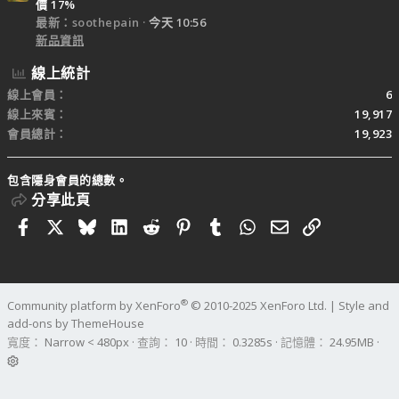
價 17%
最新：soothepain
今天 10:56
新品資訊
線上統計
線上會員
6
線上來賓
19,917
會員總計
19,923
包含隱身會員的總數。
分享此頁
Facebook
X
Bluesky
LinkedIn
Reddit
Pinterest
Tumblr
WhatsApp
電子郵件
連結
®
Community platform by XenForo
© 2010-2025 XenForo Ltd.
|
Style and
add-ons by ThemeHouse
寬度
查詢
10
時間
0.3285s
記憶體
24.95MB