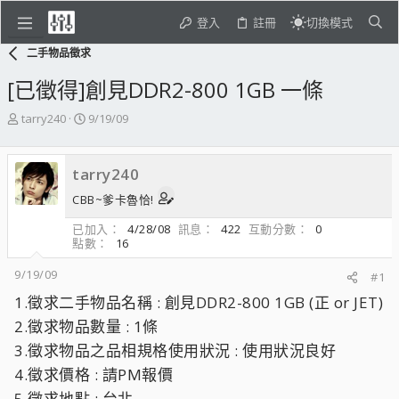
登入
註冊
切換模式
二手物品徵求
[已徵得]創見DDR2-800 1GB 一條
主
開
tarry240
9/19/09
題
始
發
日
起
期
tarry240
人
CBB~爹卡魯恰!
已加入
4/28/08
訊息
422
互動分數
0
點數
16
9/19/09
#1
1.徵求二手物品名稱 : 創見DDR2-800 1GB (正 or JET)
2.徵求物品數量 : 1條
3.徵求物品之品相規格使用狀況 : 使用狀況良好
4.徵求價格 : 請PM報價
5.徵求地點 : 台北