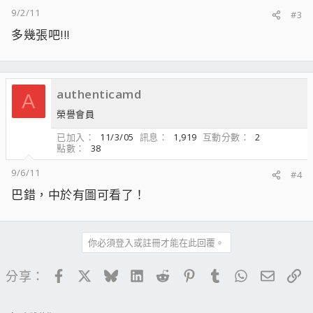
9/2/11
#3
多幾張吧!!!
authenticamd
A
榮譽會員
已加入
11/3/05
訊息
1,919
互動分數
2
點數
38
9/6/11
#4
巴錯，中於有圖可看了！
你必須登入或註冊才能在此回覆。
Facebook
X
Bluesky
LinkedIn
Reddit
Pinterest
Tumblr
WhatsApp
電子郵
連
分享：