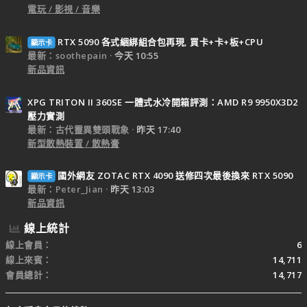
電玩 / 影視 / 音樂
RTX 5090 各式綑綁組合包再現, 買卡+卡+板+CPU
顯示卡
最新：soothepain
今天 10:55
新品資訊
XPG TRITON II 360SE 一體式水冷開箱評測：AMD R9 9950X3D2
壓力實測
最新：古代靈異雙頭戰象
昨天 17:40
新型散熱裝置 / 散熱膏
國外網友 ZOTAC RTX 4090 送修四次最後換來 RTX 5090
顯示卡
最新：Peter_Jian
昨天 13:03
新品資訊
線上統計
線上會員
6
線上來賓
14,711
會員總計
14,717