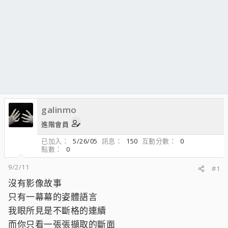
galinmo
進階會員
已加入
5/26/05
訊息
150
互動分數
0
點數
0
9/2/11
#1
沒有影像故事
只有一幕幕的姿體語言
我眼所見是不斷格的連續
而你只看一張張擷取的斷面