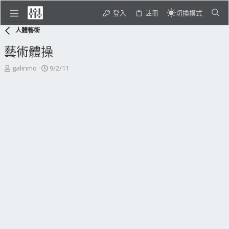
登入
註冊
切換模式
人體藝術
藝術體操
主
開
galinmo
9/2/11
題
始
發
日
起
期
人