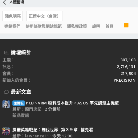
人體藝術
淺色明亮
正體中文（台灣）
R
連絡我們
使用條款與網站規範
隱私權政策
說明
首頁
S
S
論壇統計
主題
307,103
訊息
2,716,131
會員
217,904
新加入的會員
PRECISION
最新文章
PCB、VRM 缺料成本提升，ASUS 率先調漲主機板
主機板
最新：龍門忠武
2 分鐘前
新品資訊
霹靂英雄戰紀：刜伐世界─第３９章─搶先看
最新：lawrence11
今天 12:00