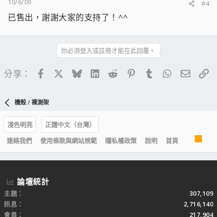
10/6/09
#4
已售出，謝謝大家的支持了！^^
你必須登入或註冊才能在此回覆。
Facebook
X
Bluesky
LinkedIn
Reddit
Pinterest
Tumblr
WhatsApp
電子郵
連
分享：
機殼 / 裸測架
淺色明亮
正體中文（台灣）
R
連絡我們
使用條款與網站規範
隱私權政策
說明
首頁
S
S
論壇統計
主題
307,109
訊息
2,716,140
會員
217,904