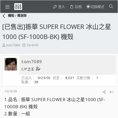
登入
註冊
切換模式
機殼 / 裸測架
[已售出]振華 SUPER FLOWER 冰山之星
1000 (SF-1000B-BK) 機殼
主
開
tom7089
10/4/09
題
始
發
日
起
期
tom7089
人
C/P之王
已加入
9/23/03
訊息
8,021
互動分數
1
點數
38
10/4/09
#1
1.品名 : 振華 SUPER FLOWER 冰山之星1000 (SF-
1000B-BK) 機殼
2.數量 : 一組