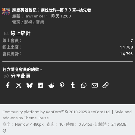
霹靂英雄戰紀：刜伐世界─第３９章─搶先看
最新：lawrence11
昨天 12:00
電玩 / 影視 / 音樂
線上統計
線上會員
7
線上來賓
14,788
會員總計
14,795
包含隱身會員的總數。
分享此頁
Facebook
X
Bluesky
LinkedIn
Reddit
Pinterest
Tumblr
WhatsApp
電子郵件
連結
®
Community platform by XenForo
© 2010-2025 XenForo Ltd.
|
Style and
add-ons by ThemeHouse
寬度
查詢
10
時間
0.3515s
記憶體
24.96MB