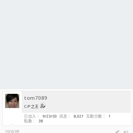
tom7089
C/P之王
已加入
9/23/03
訊息
8,021
互動分數
1
點數
38
10/6/09
#2