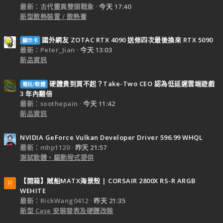
最新：古代靈異雙頭戰象
今天 17:40
新型散熱裝置 / 散熱膏
國外網友 ZOTAC RTX 4090 送修四次最後換來 RTX 5090
顯示卡
最新：Peter_Jian
今天 13:03
新品資訊
硬體貴到買不起？Take-Two CEO 認為低延遲雲端遊戲
電玩/軟體
3 年內翻倍
最新：soothepain
今天 11:42
新品資訊
NVIDIA GeForce Vulkan Developer Driver 596.99 WHQL
最新：mhp1120
昨天 21:57
測試軟體、驅動程式提供
【開箱】賊船MATX海景殼 | CORSAIR 2800X RS-R ARGB
R
WEHITE
最新：RickWang0412
昨天 21:35
新型 Case 安裝發表及硬體改裝