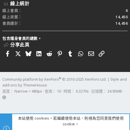
線上統計
線上會員
6
線上來賓
14,450
會員總計
14,456
包含隱身會員的總數。
分享此頁
Facebook
X
Bluesky
LinkedIn
Reddit
Pinterest
Tumblr
WhatsApp
電子郵件
連結
®
Community platform by XenForo
© 2010-2025 XenForo Ltd.
|
Style and
add-ons by ThemeHouse
寬度
查詢
10
時間
0.3270s
記憶體
24.95MB
本站使用 cookies。若繼續使用本站，則視為您同意我們使用
cookie。