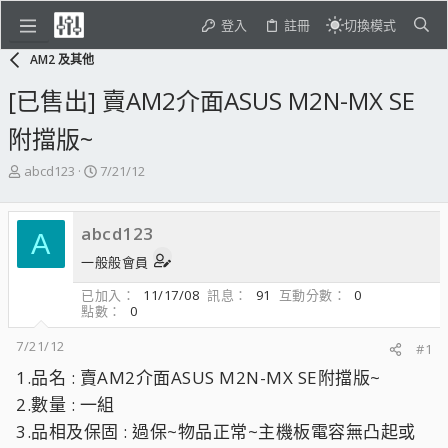
登入
註冊
切換模式
AM2 及其他
[已售出] 賣AM2介面ASUS M2N-MX SE
附擋版~
主
開
abcd123
7/21/12
題
始
發
日
起
期
abcd123
A
人
一般般會員
已加入
11/17/08
訊息
91
互動分數
0
點數
0
7/21/12
#1
1.品名 : 賣AM2介面ASUS M2N-MX SE附擋版~
2.數量 : 一組
3.品相及保固 : 過保~物品正常~主機板電容無凸起或