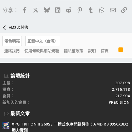
Facebook
X
Bluesky
LinkedIn
Reddit
Pinterest
Tumblr
WhatsApp
電子郵
連
分享：
AM2 及其他
淺色明亮
正體中文（台灣）
R
連絡我們
使用條款與網站規範
隱私權政策
說明
首頁
S
S
論壇統計
主題
307,098
訊息
2,716,118
會員
217,904
新加入的會員
PRECISION
最新文章
XPG TRITON II 360SE 一體式水冷開箱評測：AMD R9 9950X3D2
壓力實測