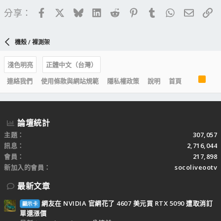
Facebook
X
Bluesky
LinkedIn
Reddit
Pinterest
Tumblr
WhatsApp
電子郵
連
分享：
機殼 / 裸測架
淺色明亮
正體中文（台灣）
R
連絡我們
使用條款與網站規範
隱私權政策
說明
首頁
S
S
論壇統計
主題
307,057
訊息
2,716,044
會員
217,898
新加入的會員
socoliveootv
最新文章
網友在 NVIDIA 官網花了 4607 美元買 RTX 5090 遭取消訂
顯示卡
單還漲價