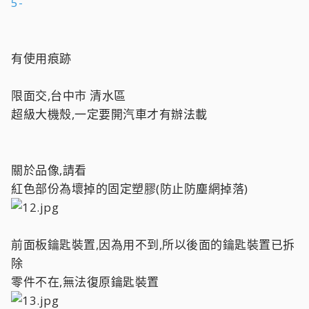
5-
有使用痕跡
限面交,台中市 清水區
超級大機殼,一定要開汽車才有辦法載
關於品像,請看
紅色部份為壞掉的固定塑膠(防止防塵網掉落)
前面板鑰匙裝置,因為用不到,所以後面的鑰匙裝置已拆
除
零件不在,無法復原鑰匙裝置