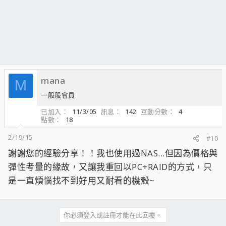
mana
M
一般般會員
已加入
11/3/05
訊息
142
互動分數
4
點數
18
2/19/15
#10
謝謝您的經驗分享！！我也使用過NAS...但因為價格與
彈性考量的緣故，又讓我重回以PC+RAID的方式，只
是一直煩惱找不到好用又耐看的機殼~
你必須登入或註冊才能在此回覆。