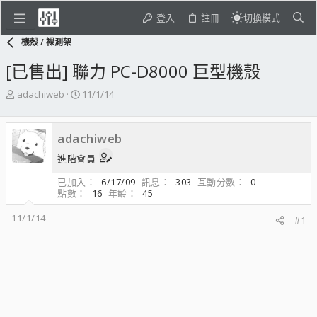
登入
註冊
切換模式
機殼 / 裸測架
[已售出] 聯力 PC-D8000 巨型機殼
主
開
adachiweb
11/1/14
題
始
發
日
起
期
adachiweb
人
進階會員
已加入
6/17/09
訊息
303
互動分數
0
點數
16
年齡
45
11/1/14
#1