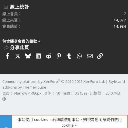
線上統計
線上會員
7
線上來賓
14,977
會員總計
14,984
包含隱身會員的總數。
分享此頁
Facebook
X
Bluesky
LinkedIn
Reddit
Pinterest
Tumblr
WhatsApp
電子郵件
連結
®
Community platform by XenForo
© 2010-2025 XenForo Ltd.
|
Style and
add-ons by ThemeHouse
寬度
查詢
10
時間
0.3159s
記憶體
25.07MB
本站使用 cookies。若繼續使用本站，則視為您同意我們使用
cookie。