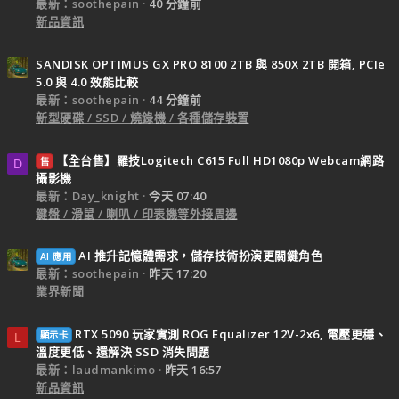
最新：soothepain
40 分鐘前
新品資訊
SANDISK OPTIMUS GX PRO 8100 2TB 與 850X 2TB 開箱, PCIe
5.0 與 4.0 效能比較
最新：soothepain
44 分鐘前
新型硬碟 / SSD / 燒錄機 / 各種儲存裝置
【全台售】羅技Logitech C615 Full HD1080p Webcam網路
售
D
攝影機
最新：Day_knight
今天 07:40
鍵盤 / 滑鼠 / 喇叭 / 印表機等外接周邊
AI 推升記憶體需求，儲存技術扮演更關鍵角色
AI 應用
最新：soothepain
昨天 17:20
業界新聞
RTX 5090 玩家實測 ROG Equalizer 12V-2x6, 電壓更穩、
顯示卡
L
溫度更低、還解決 SSD 消失問題
最新：laudmankimo
昨天 16:57
新品資訊