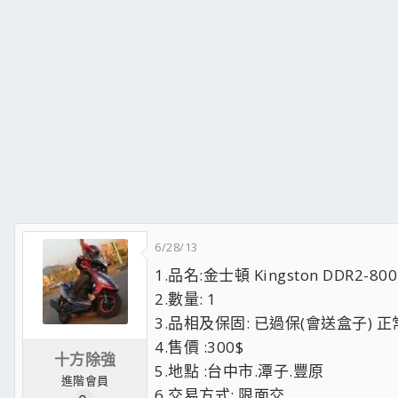
6/28/13
1.品名:金士頓 Kingston DDR2-800
2.數量: 1
3.品相及保固: 已過保(會送盒子) 
4.售價 :300$
十方除強
5.地點 :台中市.潭子.豐原
進階會員
6.交易方式: 限面交