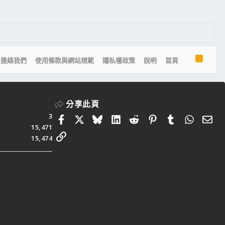
R
連絡我們
使用條款與網站規範
隱私權政策
說明
首頁
S
S
分享此頁
3
Facebook
X
Bluesky
LinkedIn
Reddit
Pinterest
Tumblr
Whats
電
15,471
連結
15,474