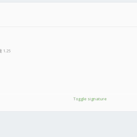
PPP:
 1.25
---------
2
熱片)
Toggle signature
件
結
PPP: