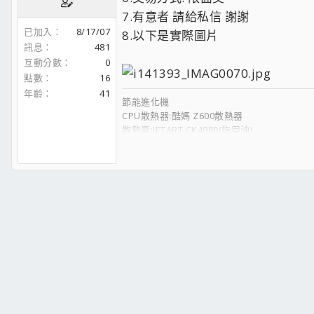
7.有意者 請給私信 謝謝
已加入
8/17/07
8.以下是實際圖片
訊息
481
互動分數
0
點數
16
年齡
41
節能進化機
CPU散熱器:酷媽 Z600散熱器
散熱膏:JETART CK4980(指甲油)
CPU:E8400 E0 OC 3.76G 470x8 待機 1.27 燒機
主機板:P35-DS3(1.0版)
記憶體:海盜 力晶顆粒 DDR2 800 OC 940 1Gx
記憶體:海盜 銀梳 DDR2 800 OC 9501Gx2
參數:5.5.5.12
顯示卡:軍規級用料 微星5770-HAWK
超頻 980/1270(電壓1.25)
顯示卡散熱器:微星5770-HAWK(有多記憶體散
音效卡:ONKYO SE-200PCI (線材 聖岡 DV-2)
燒錄機:SONY DVD RW DRU-845S
硬碟:WD 80G+Hitachi 160G
機殼:酷媽 431
電源:小蛇~PSH 500W