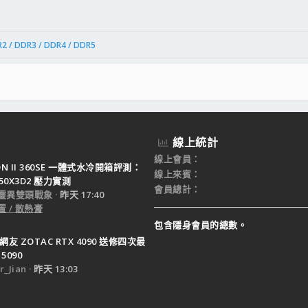
2 / DDR3 / DDR4 / DDR5
---------
線上統計
線上會員
TON II 360SE 一體式水冷開箱評測：
線上來賓
950X3D2 壓力實測
會員總計
靈異雙頭戰象
昨天 17:40
 / 散熱膏
包含隱身會員的總數。
網友 ZOTAC RTX 4090 送修四次最
5090
_Jian
昨天 13:03