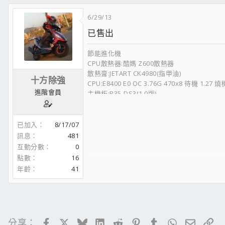
機殼:酷媽 431
電源:小蛇~PSH 500W
6/29/13
鍵盤:A4雙飛燕~戰神潛鍵G700 X7
已售出
滑鼠:CM Storm - Inferno 電競滑鼠(滄者禮物):
鼠墊:Razer蛇墊
節能進化機
喇叭:Edifier~C2
CPU散熱器:酷媽 Z600散熱器
系統:W7 64位元 7600版本 旗艦版
散熱膏:JETART CK4980(指甲油)
防毒程式:AVAST 5.0 (小A)
十方除強
CPU:E8400 E0 OC 3.76G 470x8 待機 1.27 燒機
------------------------------------------------------------
進階會員
主機板:P35-DS3(1.0版)
NEX-125 折翼戰隼
記憶體:海盜 力晶顆粒 DDR2 800 OC 940 1Gx
O’star 2.5W50 全酯
記憶體:海盜 銀梳 DDR2 800 OC 9501Gx2
天補補缸劑
參數:5.5.5.12
已加入
8/17/07
寧靜大師
顯示卡:軍規級用料 微星5770-HAWK
訊息
481
F2-21
超頻 980/1270(電壓1.25)
互動分數
0
台鈴噴油嘴清潔劑
顯示卡散熱器:微星5770-HAWK(有多記憶體散
第三代 電霸
點數
16
音效卡:ONKYO SE-200PCI (線材 聖岡 DV-2)
勁速傳動組
年齡
41
燒錄機:SONY DVD RW DRU-845S
GY6:9G+10G GY6 1200轉大彈簧
硬碟:WD 80G+Hitachi 160G
離合器大組(硬皮)+細畫線碗公
機殼:酷媽 431
德國馬牌第二代皮帶
電源:小蛇~PSH 500W
動力省油微電腦 重機扭力版
鍵盤:A4雙飛燕~戰神潛鍵G700 X7
pochi 低調 白鐵手工回壓管
Facebook
X
Bluesky
LinkedIn
Reddit
Pinterest
Tumblr
WhatsApp
電子郵
連
分享：
滑鼠:CM Storm - Inferno 電競滑鼠(滄者禮物):