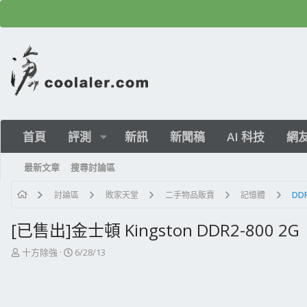
首頁
評測
新訊
新聞稿
AI 科技
網
最新文章
搜尋討論區
討論區
敗家天堂
二手物品販賣
記憶體
DDR
[已售出]金士頓 Kingston DDR2-800 2G
主
開
十方除強
6/28/13
題
始
發
日
起
期
人