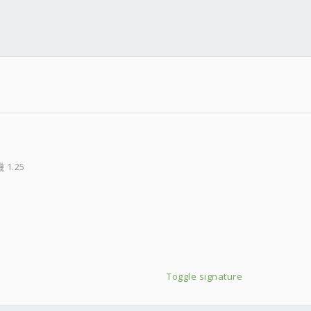
PPP:
---------
 1.25
2
熱片)
Toggle signature