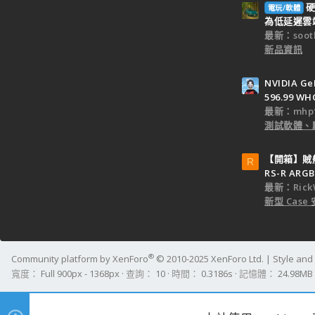
硬
電玩/軟體
為低延遲雲端
最新：sooth
新品資訊
NVIDIA Ge
596.99 WH
最新：mhp1
測試軟體、
【開箱】賊船M
R
RS-R ARGB
最新：Rick
新型 Cas
®
Community platform by XenForo
© 2010-2025 XenForo Ltd.
|
Style an
寬度
查詢
10
時間
0.3186s
記憶體
24.98MB