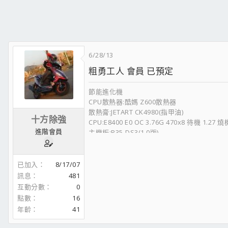
鍵盤:A4雙飛燕~戰神潛鍵G700 X7
滑鼠:CM Storm - Inferno 電競滑鼠(滄者禮物):
鼠墊:Razer蛇墊
喇叭:Edifier~C2
系統:W7 64位元 7600版本 旗艦版
6/28/13
防毒程式:AVAST 5.0 (小A)
------------------------------------------------------------
粗勇工人 會員 已預定
NEX-125 折翼戰隼
O’star 2.5W50 全酯
節能進化機
天補補缸劑
CPU散熱器:酷媽 Z600散熱器
寧靜大師
散熱膏:JETART CK4980(指甲油)
十方除強
F2-21
CPU:E8400 E0 OC 3.76G 470x8 待機 1.27 燒機
台鈴噴油嘴清潔劑
進階會員
主機板:P35-DS3(1.0版)
第三代 電霸
記憶體:海盜 力晶顆粒 DDR2 800 OC 940 1Gx
勁速傳動組
記憶體:海盜 銀梳 DDR2 800 OC 9501Gx2
GY6:9G+10G GY6 1200轉大彈簧
參數:5.5.5.12
已加入
8/17/07
離合器大組(硬皮)+細畫線碗公
顯示卡:軍規級用料 微星5770-HAWK
訊息
481
德國馬牌第二代皮帶
超頻 980/1270(電壓1.25)
互動分數
0
動力省油微電腦 重機扭力版
顯示卡散熱器:微星5770-HAWK(有多記憶體散
點數
16
pochi 低調 白鐵手工回壓管
音效卡:ONKYO SE-200PCI (線材 聖岡 DV-2)
年齡
41
燒錄機:SONY DVD RW DRU-845S
硬碟:WD 80G+Hitachi 160G