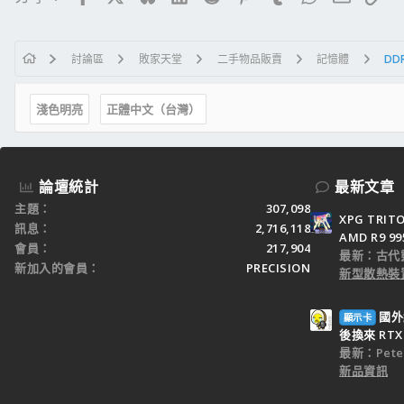
鼠墊:Razer蛇墊
喇叭:Edifier~C2
系統:W7 64位元 7600版本 旗艦版
討論區
敗家天堂
二手物品販賣
記憶體
DDR
防毒程式:AVAST 5.0 (小A)
------------------------------------------------------------
NEX-125 折翼戰隼
淺色明亮
正體中文（台灣）
O’star 2.5W50 全酯
天補補缸劑
寧靜大師
F2-21
論壇統計
最新文章
台鈴噴油嘴清潔劑
主題
307,098
第三代 電霸
XPG TRI
訊息
2,716,118
勁速傳動組
AMD R9 9
會員
217,904
GY6:9G+10G GY6 1200轉大彈簧
最新：古代
新加入的會員
PRECISION
離合器大組(硬皮)+細畫線碗公
新型散熱裝置
德國馬牌第二代皮帶
動力省油微電腦 重機扭力版
國外
顯示卡
pochi 低調 白鐵手工回壓管
後換來 RTX 
最新：Peter
新品資訊