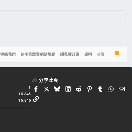
R
連絡我們
使用條款與網站規範
隱私權政策
說明
首頁
S
S
分享此頁
1
Facebook
X
Bluesky
LinkedIn
Reddit
Pinterest
Tumblr
Whats
電
16,845
連結
16,846