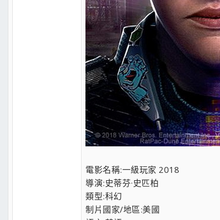
電影名稱:一級玩家 2018
導演:史蒂芬·史匹柏
類型:科幻
制片國家/地區:美國