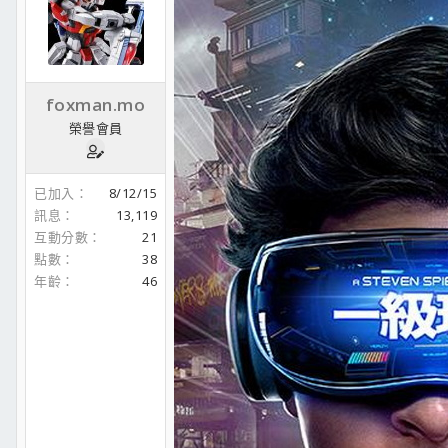
foxman.mo
榮譽會員
已加入
8/12/15
訊息
13,119
互動分數
21
點數
38
年齡
46