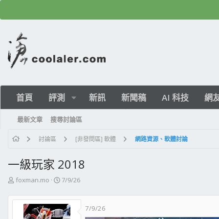
首頁
評測
新訊
新聞稿
AI 科技
網
最新文章
搜尋討論區
討論區
[非發問區] 軟體
網路資源、軟體討論
一級玩家 2018
主
開
foxman.mo
7/9/26
題
始
發
日
7/9/26
起
期
人