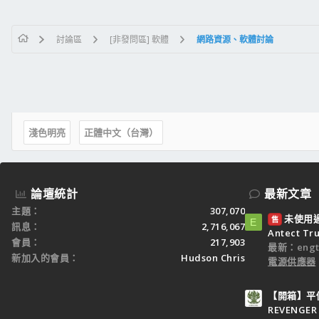
討論區
[非發問區] 軟體
網路資源、軟體討論
淺色明亮
正體中文（台灣）
論壇統計
最新文章
主題
307,070
未使用過：
售
E
訊息
2,716,067
Antect T
會員
217,903
最新：engt
新加入的會員
Hudson Chris
電源供應器
【開箱】平價
REVENGER 