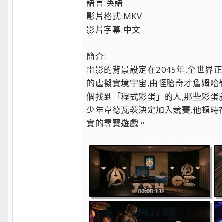
語言:英語
影片格式:MKV
影片字幕:中文
簡介:
電影的背景設定在2045年,全世
的虛擬實境宇宙,由怪胎奇才詹姆哈
個找到「程式彩蛋」的人,那些彩蛋
少年韋德瓦茨決定加入競賽,他頓時
實的尋寶遊戲。