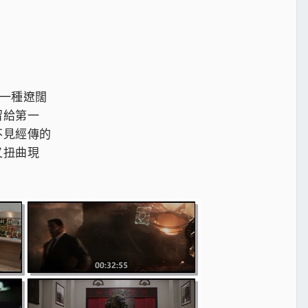
是一種遼闊
留給第一
不見經傳的
又扭曲現