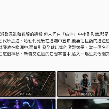
界正瀕臨混亂和瓦解的邊緣,但人們在「綠洲」中找到慰藉,那
勒代所創造。哈勒代死後在遺囑中宣布,他要把巨額的遺產
就隱藏在綠洲中,而這引發全球玩家的激烈競爭。當一個名
在這個神祕、新奇又危險的幻想宇宙中,陷入一場生死攸關