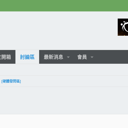
友開箱
討論區
最新消息
會員
[硬體發問區]