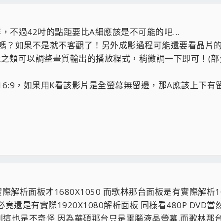
詳，不過42吋的點距要比A細應該是不可能的吧...
吋嗎？如果不是就不客觀了！另外成影過程可能還要看晶片
YER之類可以調整畫質輸出的播放程式，稍微調一下即可！(
，K是16:9，如果用K看該影片是全螢幕無留邊，那A應該上
解析面板才1680X1050 而歌林那台面板是有實際解析1
竟還是有實際1920X1080解析面板 同樣看480P DV
這也是不奇怪 因為華碩那台只是電腦液晶螢幕.而歌林那台