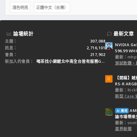
HDD - Seagate 梭魚9代 320GB SATA2 7200
VGA - GIGABYTE 7600GS 256MB 靜音版=
淺色明亮
正體中文（台灣）
POWER - ASUS 450W冷光風扇 = 別人代工
機殼 - 立光 蝙蝠俠
DVD - 先鋒 DVR-A11FX = 高質感;nq;
論壇統計
最新文章
主題
307,088
NVIDIA Ge
訊息
2,716,101
596.99 WH
會員
217,902
最新：mhp1
新加入的會員
喝茶找小錦鯉北中南全台皆有服務Gleezy：tw3
測試軟體、
【開箱】賊船M
R
RS-R ARGB
最新：Rick
新型 Cas
AM
AI 應用
論市場帶來
最新：sooth
業界新聞