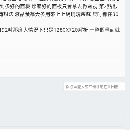
到多好的面板 那麼好的面板只會拿去做電視 第2點也
廠商想法 液晶螢幕大多用來上上網玩玩遊戲 尺吋都在30
打92吋那麼大情況下只是1280X720解析 一整個畫面就
你必須登入或註冊才能在此回覆。