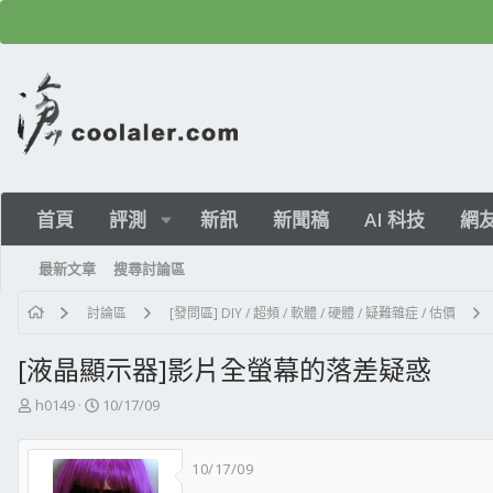
首頁
評測
新訊
新聞稿
AI 科技
網
最新文章
搜尋討論區
討論區
[發問區] DIY / 超頻 / 軟體 / 硬體 / 疑難雜症 / 估價
[液晶顯示器]影片全螢幕的落差疑惑
主
開
h0149
10/17/09
題
始
發
日
10/17/09
起
期
人