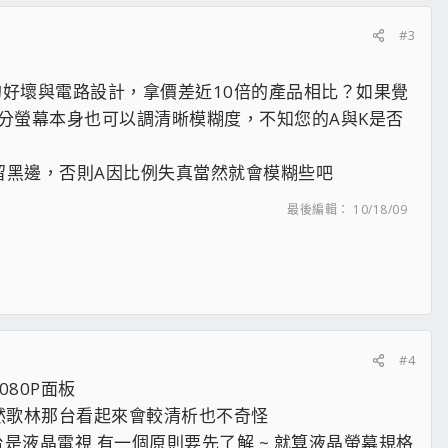
#3
的好壞與電路設計，拿價差近10倍的產品相比？如果覺
部分螢幕本身也可以調清晰模糊度，不知您的A與K是否
下有留黑邊，否則A因比例失真當然就會模糊些吧
最後編輯：
10/18/09
#4
080P面板
D當然歌林那台看起來會較清析也不奇怪
是液晶電視 有一個原則要先了解 ~ 就算液晶螢幕規格