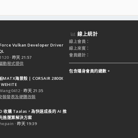
 16MB = 不錯:MMM:
 確定過保掛了;em44;
的東西
線上統計
線上會員
Force Vulkan Developer Driver
線上來賓
QL
會員總計
120
昨天 21:57
驅動程式提供
包含隱身會員的總數。
ATX海景殼 | CORSAIR 2800X
 WEHITE
Wang0412
昨天 21:35
e 安裝發表及硬體改裝
D 收購 Taalas，為快速成長的 AI 推
先進運算解決方案
epain
昨天 19:39