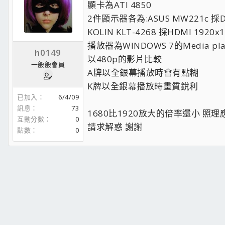
顯卡為ATI 4850
2件顯示器各為:ASUS MW221c 採DV
KOLIN KLT-4268 採HDMI 1920
播放器為WINDOWS 7的Media pla
h0149
以480p的影片比較
一般般會員
A牌以全銀幕播放時會有點糊
K牌以全銀幕播放時畫質銳利
已加入
6/4/09
訊息
73
1680比1920放大的倍率還小 照
互動分數
0
請求解惑 謝謝
點數
0