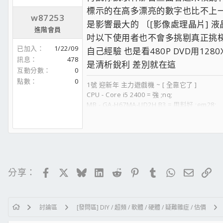
標示的在高多漂亮的數字也比不上一
w87253
是影響最大的 〔[影像處理晶片] 
進階會員
吋以下使用者也不會多挑剔真正挑梯
已加入
1/22/09
自己經驗 也是看480P DVD用1
訊息
478
是清析銳利 差別就在這
互動分數
0
點數
0
1號 迎新年 主力遊戲機 ~ [ 全靠它了 ]
CPU - Core i5 2400 = 強 ;nq;
MB - GA-H67MA-UD2H B3 = 用料好 ;em28;
RAM - 金士頓 DDR3 1600 2GX2 藍散熱片 = 高
HDD - WD 黑標 640GB 64MB 雙處理器 = 不錯 ;
VGA - 技嘉 GTX460 OC版 1GB = 好虛 ;oq;
POWER 海韻 主動式 M12II 620W = 靜音:MMM
機殼 - 視博通 天堂鳥 = 喜歡 ;em25;
DVD - 先鋒 DVR-S19 = 那面板質感 讓人失望 ;n
Facebook
X
Bluesky
LinkedIn
Reddit
Pinterest
Tumblr
WhatsApp
電子郵
連
分享：
2號 動物機 ~ [ 去跑跑你還能做的事吧 ]
CPU - Pentium D 940 = 無能的65奈米東西
MB - GA-8I945GMH-RH
討論區
[發問區] DIY / 超頻 / 軟體 / 硬體 / 疑難雜症 / 估價
RAM- PNY DDR2 667 1GX2