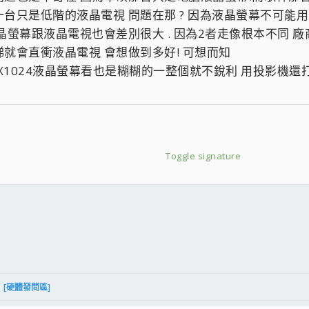
台只是低階的液晶電視 問題在那 ? 因為液晶螢幕不可能用
液晶螢幕跟液晶電視也會差別很大 . 因為2者走像根本不同 
就會直衝液晶電視 會想做到多好! 可想而知
280X1024液晶螢幕看也是糊糊的一整個就不銳利 用投影機還
Toggle signature
質感 ;em03;
face0;
:
g;
件
結
(:(
[硬體發問區]