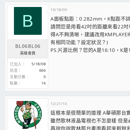
10/18/09
B
A面板點距：0.282mm，K點距不
請問您是用看42吋的距離來看22
得A不夠清晰，建議改用KMPLA
有相同功能？設定狀況？)
BL06BL06
PS.片源比例？您的A是16:10
高級會員
已加入
5/18/08
訊息
666
互動分數
0
點數
16
12/21/10
這根本是很簡單的道理 A華碩那台實際
雖然歌林液晶電視也不怎麼樣 但是必
再說你說歌林那台畫面看起來較銳利