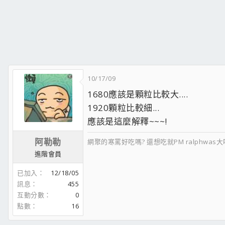
10/17/09
1680應該是顆粒比較大....
1920顆粒比較細...
應該是這麼解釋~~~!
阿勒勒
網聚的寒罵好吃嗎? 還想吃就PM ralphwas大吧
進階會員
已加入
12/18/05
訊息
455
互動分數
0
點數
16