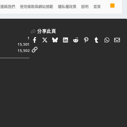
R
連絡我們
使用條款與網站規範
隱私權政策
說明
首頁
S
S
分享此頁
1
Facebook
X
Bluesky
LinkedIn
Reddit
Pinterest
Tumblr
Whats
電
15,501
連結
15,502