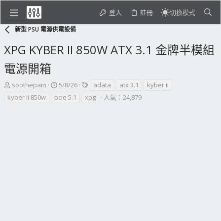
登入
註冊
切換模式
新型 PSU 電源供電設備
XPG KYBER II 850W ATX 3.1 金牌半模組
電源開箱
主
開
標
soothepain
5/8/26
adata
atx 3.1
kyber ii
題
始
籤
kyber ii 850w
pcie 5.1
xpg
人氣：24,879
發
日
起
期
人