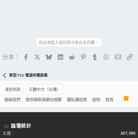
你必須登入或註冊才能在此回覆。
Facebook
X
Bluesky
LinkedIn
Reddit
Pinterest
Tumblr
WhatsApp
電子郵
連
分享：
新型 PSU 電源供電設備
淺色明亮
正體中文（台灣）
R
連絡我們
使用條款與網站規範
隱私權政策
說明
首頁
S
S
論壇統計
主題
307,095