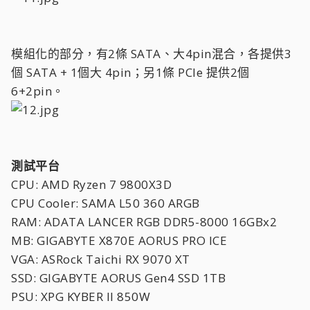
模組化的部分，有2條 SATA、大4pin混合，各提供3
個 SATA + 1個大 4pin；另1條 PCIe 提供2個
6+2pin。
測試平台
CPU: AMD Ryzen 7 9800X3D
CPU Cooler: SAMA L50 360 ARGB
RAM: ADATA LANCER RGB DDR5-8000 16GBx2
MB: GIGABYTE X870E AORUS PRO ICE
VGA: ASRock Taichi RX 9070 XT
SSD: GIGABYTE AORUS Gen4 SSD 1TB
PSU: XPG KYBER II 850W