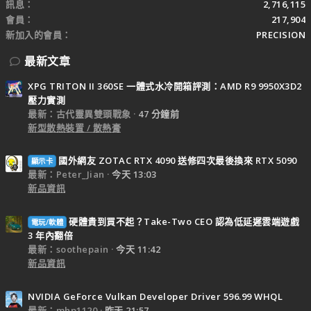
訊息
2,716,115
會員
217,904
新加入的會員
PRECISION
最新文章
XPG TRITON II 360SE 一體式水冷開箱評測：AMD R9 9950X3D2
壓力實測
最新：古代靈異雙頭戰象
47 分鐘前
新型散熱裝置 / 散熱膏
國外網友 ZOTAC RTX 4090 送修四次最後換來 RTX 5090
顯示卡
最新：Peter_Jian
今天 13:03
新品資訊
硬體貴到買不起？Take-Two CEO 認為低延遲雲端遊戲
電玩/軟體
3 年內翻倍
最新：soothepain
今天 11:42
新品資訊
NVIDIA GeForce Vulkan Developer Driver 596.99 WHQL
最新：mhp1120
昨天 21:57