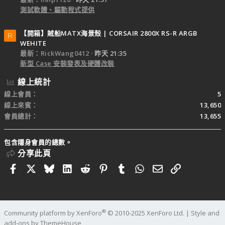
測試軟體、驅動程式提供
【開箱】賊船MATX海景殼 | CORSAIR 2800X RS-R ARGB
R
WEHITE
最新：RickWang0412
昨天 21:35
新型 Case 安裝發表及硬體改裝
線上統計
線上會員
5
線上來賓
13,650
會員總計
13,655
包含隱身會員的總數。
分享此頁
Facebook
X
Bluesky
LinkedIn
Reddit
Pinterest
Tumblr
WhatsApp
電子郵件
連結
®
Community platform by XenForo
© 2010-2025 XenForo Ltd.
|
Style and
add-ons by ThemeHouse