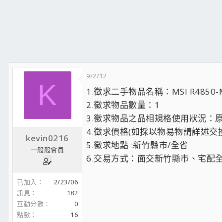
9/2/12
K
1.徵求二手物品名稱：MSI R4850-
2.徵求物品數量：1
3.徵求物品之品相規格使用狀況：
4.徵求價格(如採以物易物請詳述交換
kevin0216
5.徵求地點 :新竹縣市/全省
一般般會員
6.交易方式：面交新竹縣市、宅配
已加入
2/23/06
訊息
182
互動分數
0
點數
16