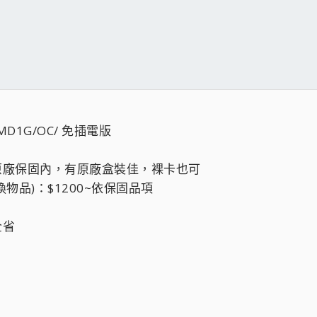
MD1G/OC/ 免插電版
原廠保固內，有原廠盒裝佳，裸卡也可
物品)：$1200~依保固品項
全省