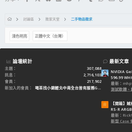
討論區
敗家天堂
二手物品徵求
淺色明亮
正體中文（台灣）
論壇統計
最新文章
主題
307,088
NVIDIA Ge
訊息
2,716,103
596.99 WH
會員
217,902
最新：mhp1
新加入的會員
喝茶找小錦鯉北中南全台皆有服務Gleezy：tw3
測試軟體、
【開箱】賊船M
R
RS-R ARGB
最新：Rick
新型 Cas