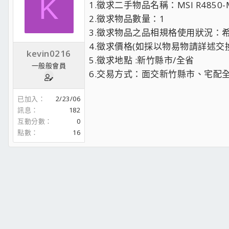
K
1.徵求二手物品名稱：MSI R4850-
2.徵求物品數量：1
3.徵求物品之品相規格使用狀況：
4.徵求價格(如採以物易物請詳述交換物
kevin0216
5.徵求地點 :新竹縣市/全省
一般般會員
6.交易方式：面交新竹縣市、宅配
已加入
2/23/06
訊息
182
互動分數
0
點數
16