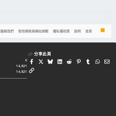
R
連絡我們
使用條款與網站規範
隱私權政策
說明
首頁
S
S
分享此頁
0
Facebook
X
Bluesky
LinkedIn
Reddit
Pinterest
Tumblr
Whats
電
14,821
連結
14,821