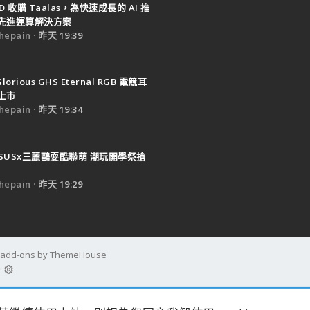
D 收購 Taalas，為快速成長的 AI 推
先進運算解決方案
epain
昨天 19:39
Glorious GHS Eternal RGB 電競耳
上市
epain
昨天 19:34
SUSx三麗鷗耍酷聯萌 潮玩開學祭搶
epain
昨天 19:29
d add-ons by ThemeHouse