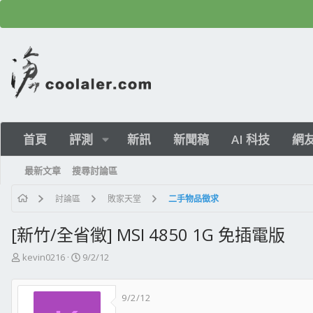
首頁
評測
新訊
新聞稿
AI 科技
網
最新文章
搜尋討論區
討論區
敗家天堂
二手物品徵求
[新竹/全省徵] MSI 4850 1G 免插電版
主
開
kevin0216
9/2/12
題
始
發
日
9/2/12
起
期
人