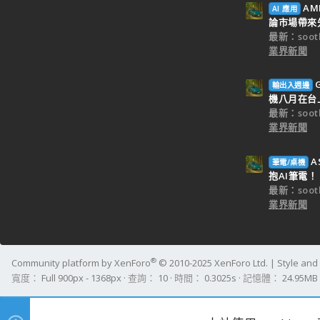
AM
AI 應用
論市場帶來
最新：sooth
業界新聞
輸出入週邊
機八月在台
最新：sooth
業界新聞
A
筆電/桌機
抱AI筆電！
最新：sooth
業界新聞
®
Community platform by XenForo
© 2010-2025 XenForo Ltd.
|
Style an
寬度
查詢
10
時間
0.3025s
記憶體
24.95MB