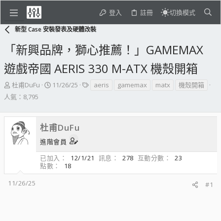
登入
註冊
切換模式
新型 Case 安裝發表及硬體改裝
「新興品牌，獅心推薦！」GAMEMAX
遊戲帝國 AERIS 330 M-ATX 機殼開箱
主
開
標
杜甫DuFu
11/26/25
aeris
gamemax
matx
機殼開箱
題
始
籤
人氣：8,795
發
日
起
期
人
杜甫DuFu
進階會員
已加入
12/1/21
訊息
278
互動分數
23
點數
18
11/26/25
#1