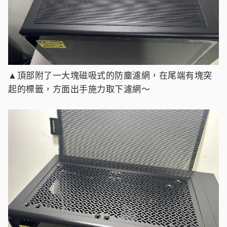
▲頂部附了一大塊磁吸式的防塵濾網，在尾端有塊突
起的標籤，方面出手施力取下濾網～