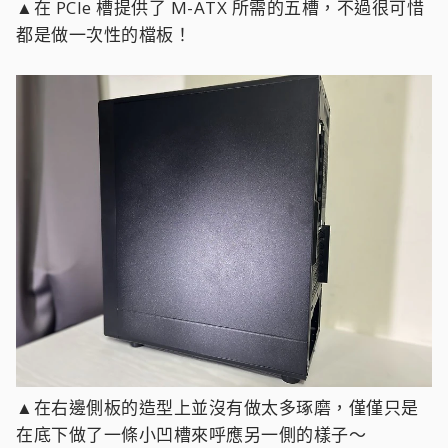
▲在 PCIe 槽提供了 M-ATX 所需的五槽，不過很可惜
都是做一次性的檔板！
▲在右邊側板的造型上並沒有做太多琢磨，僅僅只是
在底下做了一條小凹槽來呼應另一側的樣子～