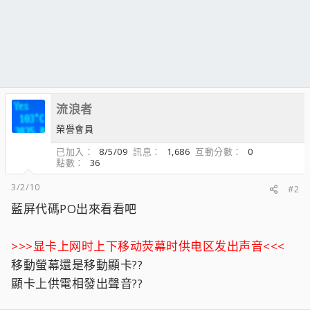
流浪者
榮譽會員
已加入
8/5/09
訊息
1,686
互動分數
0
點數
36
3/2/10
#2
藍屏代碼PO出來看看吧
>>>显卡上网时上下移动荧幕时供电区发出声音<<<
移動螢幕還是移動顯卡??
顯卡上供電相發出聲音??