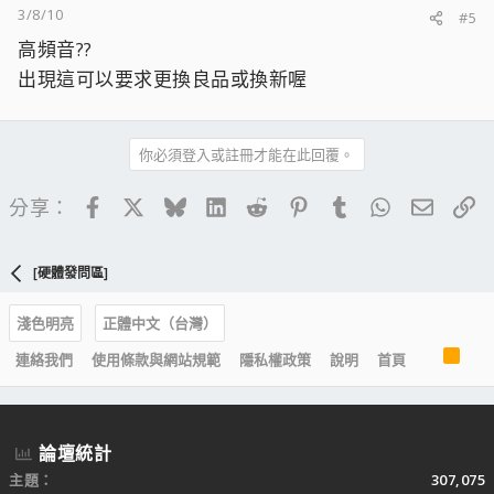
3/8/10
#5
高頻音??
出現這可以要求更換良品或換新喔
你必須登入或註冊才能在此回覆。
Facebook
X
Bluesky
LinkedIn
Reddit
Pinterest
Tumblr
WhatsApp
電子郵
連
分享：
[硬體發問區]
淺色明亮
正體中文（台灣）
R
連絡我們
使用條款與網站規範
隱私權政策
說明
首頁
S
S
論壇統計
主題
307,075