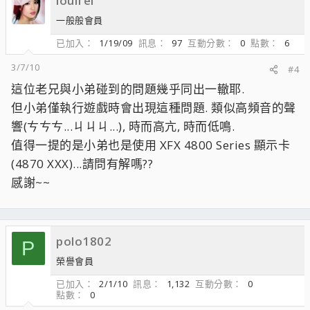
louifei
一般般會員
已加入
1/19/09
訊息
97
互動分數
0
點數
6
3/7/10
#4
這位老兄與小弟碰到的問題幾乎同出一轍耶.
但小弟僅執行遊戲時會出現這種問題. 類似高頻音的聲
響(ㄘㄘㄘ...ㄐㄐㄐ...), 時而高亢, 時而低鳴.
值得一提的是小弟也是使用 XFX 4800 Series 顯示卡
(4870 XXX)...請問有解嗎??
感謝~~
polo1802
P
榮譽會員
已加入
2/1/10
訊息
1,132
互動分數
0
點數
0