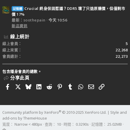
Crucial 終身保固惹議？DDR5 壞了只退原購價，但僅剩市
記憶體
價 17%
最新：soothepain
今天 10:56
新品資訊
線上統計
線上會員
5
線上來賓
22,268
會員總計
22,273
包含隱身會員的總數。
分享此頁
Facebook
X
Bluesky
LinkedIn
Reddit
Pinterest
Tumblr
WhatsApp
電子郵件
連結
®
Community platform by XenForo
© 2010-2025 XenForo Ltd.
|
Style and
add-ons by ThemeHouse
寬度
查詢
10
時間
0.3290s
記憶體
25.02MB