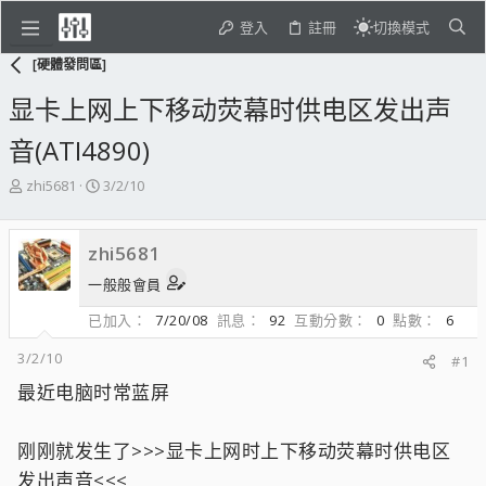
登入
註冊
切換模式
[硬體發問區]
显卡上网上下移动荧幕时供电区发出声
音(ATI4890)
主
開
zhi5681
3/2/10
題
始
發
日
起
期
zhi5681
人
一般般會員
已加入
7/20/08
訊息
92
互動分數
0
點數
6
3/2/10
#1
最近电脑时常蓝屏
刚刚就发生了>>>显卡上网时上下移动荧幕时供电区
发出声音<<<