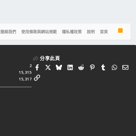
R
連絡我們
使用條款與網站規範
隱私權政策
說明
首頁
S
S
分享此頁
2
Facebook
X
Bluesky
LinkedIn
Reddit
Pinterest
Tumblr
Whats
電
15,315
連結
15,317