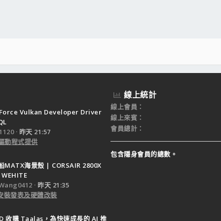
線上統計
線上會員
Force Vulkan Developer Driver
線上來賓
QL
會員總計
120
昨天 21:57
驅動程式提供
包含隱身會員的總數。
ATX海景殼 | CORSAIR 2800X
 WEHITE
Wang0412
昨天 21:35
e 安裝發表及硬體改裝
D 收購 Taalas，為快速成長的 AI 推