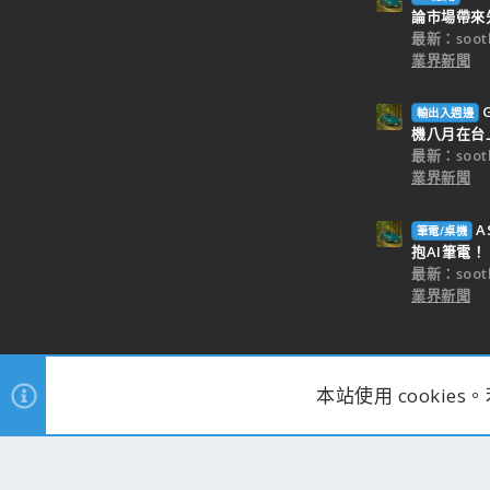
論市場帶來
最新：sooth
業界新聞
輸出入週邊
機八月在台
最新：sooth
業界新聞
A
筆電/桌機
抱AI筆電！
最新：sooth
業界新聞
®
Community platform by XenForo
© 2010-2025 XenForo Ltd.
|
Style an
本站使用 cookie
寬度
查詢
10
時間
0.3125s
記憶體
24.97MB