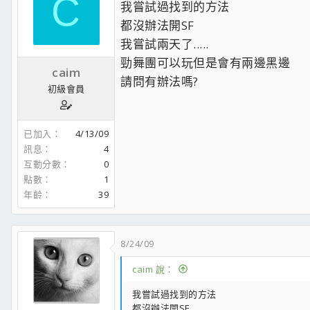
C
我嘗試過找到的方法
都沒辦法開SF
我嘗試兩天了.....
勁舞團可以玩但是會有兩邊黑邊
caim
請問有辦法嗎?
初級會員
已加入
4/13/09
訊息
4
互動分數
0
點數
1
年齡
39
8/24/09
caim 說：
我嘗試過找到的方法
都沒辦法開SF