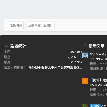
淺色明亮
正體中文（台灣）
論壇統計
最新文章
主題
307,088
NVIDIA Ge
訊息
2,716,103
596.99 WH
會員
217,902
最新：mhp1
新加入的會員
喝茶找小錦鯉北中南全台皆有服務Gleezy：tw3
測試軟體、
【開箱】賊船M
R
RS-R ARGB
最新：Rick
新型 Cas
AM
AI 應用