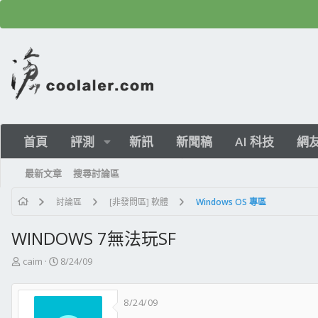
首頁
評測
新訊
新聞稿
AI 科技
網
最新文章
搜尋討論區
討論區
[非發問區] 軟體
Windows OS 專區
WINDOWS 7無法玩SF
主
開
caim
8/24/09
題
始
發
日
8/24/09
起
期
人