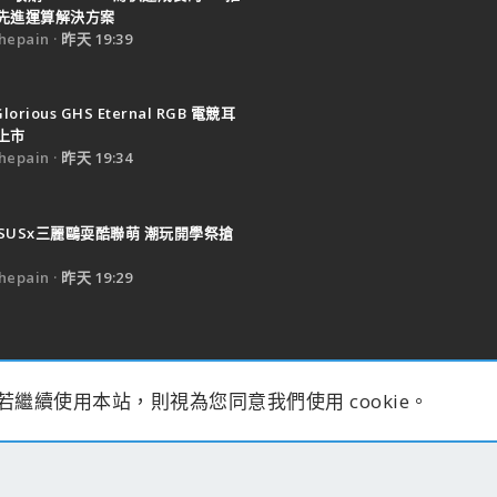
先進運算解決方案
epain
昨天 19:39
Glorious GHS Eternal RGB 電競耳
上市
epain
昨天 19:34
SUSx三麗鷗耍酷聯萌 潮玩開學祭搶
epain
昨天 19:29
d add-ons by ThemeHouse
s。若繼續使用本站，則視為您同意我們使用 cookie。