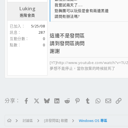
我嘗試兩天了.....
Luking
勁舞團可以玩但是會有兩邊黑邊
進階會員
請問有辦法嗎?
已加入
5/25/08
訊息
287
這邊不是發問區
互動分數
0
請到發問區詢問
點數
0
謝謝
[YT]http://www.youtube.com/watch?v=T
夢想不能停止，當你放棄的時候就死了
Facebook
X
Bluesky
LinkedIn
Reddit
Pinterest
Tumblr
WhatsApp
電子郵
連
分享：
討論區
[非發問區] 軟體
Windows OS 專區