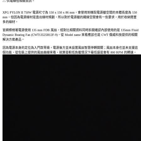
△ 供電線徑相關資訊。
XPG PYLON II 750W 電源尺寸為 150 x 150 x 86 mm，會使用到機殼電源艙空間的本體長度為 150
mm，但因為電源線材是直出線材規劃，所以對於電源艙的藏線空間會有一些要求，用於收納閒置
多的線材。
官網標榜著電源使用 135 mm FDB 風扇，經對比相關資料同時拆開確認內部使用的是 135mm Fluid
Dynamic Bearing Fan (CWT13525H12F-9)，從 Model name 來看應該也是 CWT 僑威科技提供的相關
解決方案產品。
因為電源本身的定位為入門款等級，電源後方並未設置風扇智慧停轉開關；風扇本身也並未支援這
個功能，從包裝上提供的風扇曲線來看，就算是較低負載情況下最低還是會有 800 RPM 的轉速。