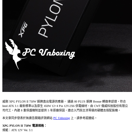
威剛 XPG PYLON II 750W 銅牌直出電源供應器， 通過 80 PLUS 銅牌 Bronze 轉換率認證，符合
Intel ATX 3.1 最新標準以及原生 450W 12+4 Pin 12V-2X6 供電線材，由 CWT 僑威科技股份有限公
司代工，內建 8 重保護機制並提供 5 年原廠保固，適合入門與主流等級的硬體去搭配裝機。
本文章同步發表於無廣告開箱評測網站
PC Unboxing
上，請參考超連結。
XPG PYLON II 750W 電源規格：
規範：ATX 12V Ver. 3.1