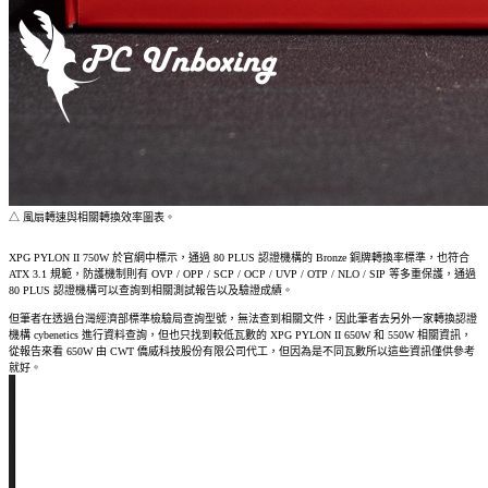
△ 風扇轉速與相關轉換效率圖表。
XPG PYLON II 750W 於官網中標示，通過 80 PLUS 認證機構的 Bronze 銅牌轉換率標準，也符合
ATX 3.1 規範，防護機制則有 OVP / OPP / SCP / OCP / UVP / OTP / NLO / SIP 等多重保護，通過
80 PLUS 認證機構可以查詢到相關測試報告以及驗證成績。
但筆者在透過台灣經濟部標準檢驗局查詢型號，無法查到相關文件，因此筆者去另外一家轉換認證
機構 cybenetics 進行資料查詢，但也只找到較低瓦數的 XPG PYLON II 650W 和 550W 相關資訊，
從報告來看 650W 由 CWT 僑威科技股份有限公司代工，但因為是不同瓦數所以這些資訊僅供參考
就好。