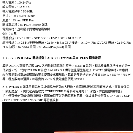
輸入電壓：100-240Vac
輸入電流：10A MAX
輸入電壓頻率：50-60Hz
尺寸：150 x 150 x 86 mm
風扇：135 mm FDB Fan
轉換率認證：80 PLUS Bronze 銅牌
電源線材：直出扁平與編織包裹線材
保固：5 年
保護系統：OVP / OPP / SCP / OCP / UVP / OTP / NLO / SIP
線材接頭：1x 24 Pin主機板接頭、2x 8(4+4) Pin CPU 接頭、1x 12+4 Pin 12V-2X6 接頭、2x 6+2 Pin
PCIe 接頭、6x SATA 接頭、2x Molex(Peripheral) 接頭
XPG PYLON II 750W 開箱評測｜ATX 3.1、12V-2X6 與 80 PLUS 銅牌電源
威剛 ADATA 電競子品牌 XPG 入門款銅牌電源供應器 PYLON II 系列，相比於幾年前所推出的前一
代來說，新一代的“PYLON II”符合 Intel ATX 3.1 標準並且原生搭載了 12V-2X6 供電線材，以應對
現在市場對於電源供應器的基本使用要求和規範，瓦數的部分則是同步推出 550 W / 650 W / 750 W
等三種瓦數可以選擇，以最貴的 750W 來說建議售價是 $1990。
XPG PYLON II 銅牌電源因為是訂價較為便宜的入門款，供電線材形式採用直出方式，而售後保固
年限則是五年，對比起高階款式 CYBERCORE II 等系列常見的十年來說，保固期限相對短了一
半，但有著便宜價格這個優勢，來幫預算不足的玩家來省花費，保護機制依然有 OVP / OPP / SCP
/ OCP / UVP / OTP / NLO / SIP 等防護規劃。