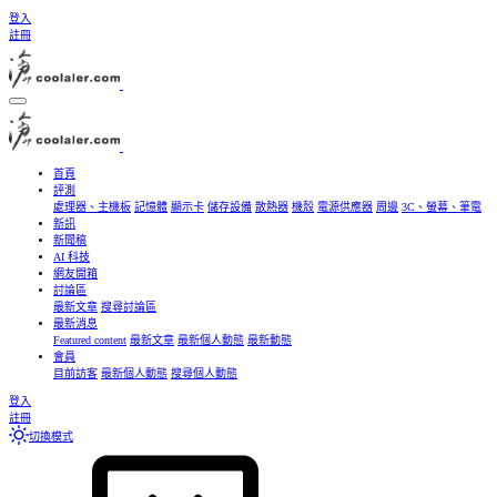
登入
註冊
首頁
評測
處理器、主機板
記憶體
顯示卡
儲存設備
散熱器
機殼
電源供應器
周邊
3C、螢幕、筆電
新訊
新聞稿
AI 科技
網友開箱
討論區
最新文章
搜尋討論區
最新消息
Featured content
最新文章
最新個人動態
最新動態
會員
目前訪客
最新個人動態
搜尋個人動態
登入
註冊
切換模式