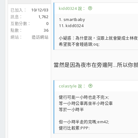
kidd0324 說：
已加入
10/12/03
訊息
1,762
1. smartbaby
互動分數
0
11. kidd0324
點數
36
網站
造訪網站
小疑惑：為什麼說，沒跟上就會變成士林夜
希望我不會睡過頭;oq;
當然是因為夜市在旁邊阿...所以你就要在
colastyle 說：
健行可能一小時也走不完;x;
等一小時公車再坐半小時公車
等於一小時半
但一小時半走的完嗎;em42;
健行比較累:PPP: