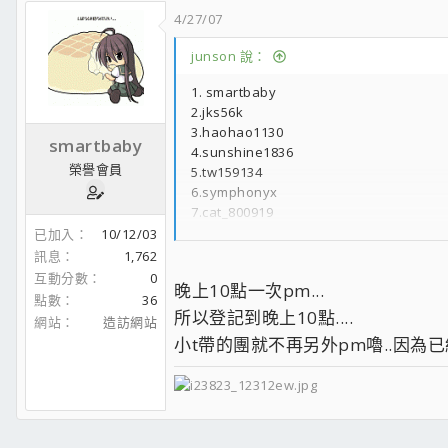
4/27/07
junson 說：
1. smartbaby
2.jks56k
3.haohao1130
smartbaby
4.sunshine1836
榮譽會員
5.tw159134
6.symphonyx
7.cat_800919
8.love799230912
已加入
10/12/03
9.FJ19019
訊息
1,762
10.junson
互動分數
0
晚上10點一次pm...
也算我一份吧~~請問一下smartbady
點數
36
謝謝~~
所以登記到晚上10點....
網站
造訪網站
小t帶的團就不再另外pm嚕..因為已經給小