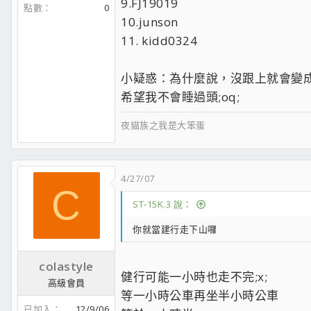
9.FJ19019
點數
0
10.junson
11. kidd0324
小疑惑：為什麼說，沒跟上就會變
希望我不會睡過頭;oq;
夜貓族之我是大笨蛋
4/27/07
C
ST-15K.3 說：
你就當建行走下山囉
colastyle
健行可能一小時也走不完;x;
高級會員
等一小時公車再坐半小時公車
已加入
12/9/06