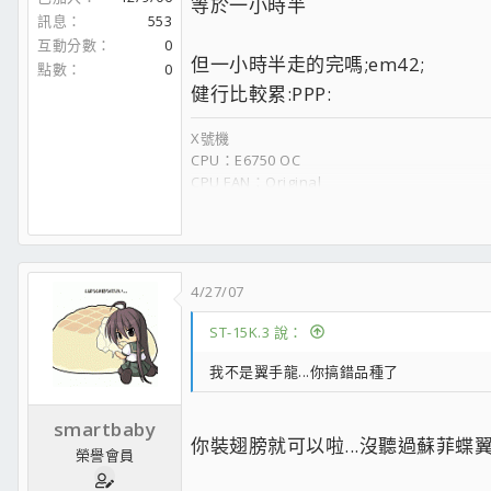
等於一小時半
訊息
553
互動分數
0
但一小時半走的完嗎;em42;
點數
0
健行比較累:PPP:
X號機
CPU：E6750 OC
CPU FAN：Original
MB：P35 DS3L
RAM：Transcend 2Gx2
VGA：ASUS EAH6850
POWER：Seasonic 430W
Display：ASUS VX239H
4/27/07
ST-15K.3 說：
我不是翼手龍...你搞錯品種了
smartbaby
你裝翅膀就可以啦...沒聽過蘇菲蝶翼嗎..
榮譽會員