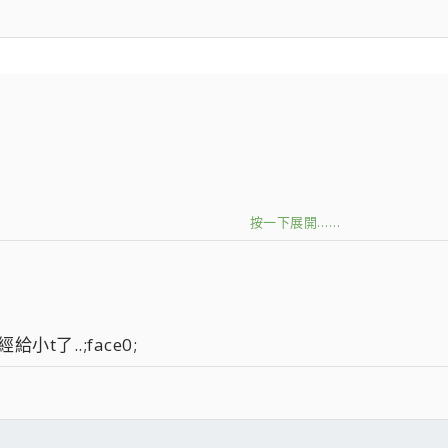
按一下展開……
可否pm給我手機電話，怕到時找不到人
t了..;face0;