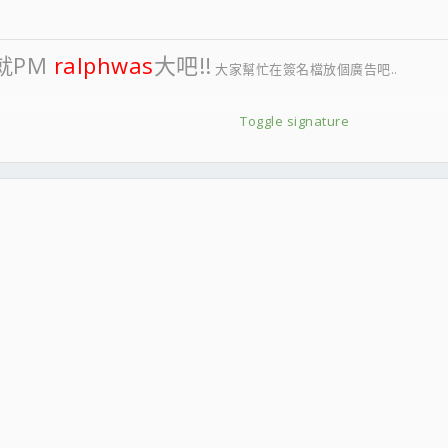
就PM
ralphwas
大吧!!
大家幫忙在簽名檔放個廣告吧..
Toggle signature