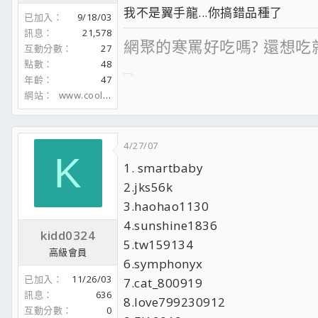
我不是翼手龍...你搞錯品種了
已加入
9/18/03
訊息
21,578
網聚的寒罵好吃嗎? 還想吃
互動分數
27
點數
48
年齡
47
網站
www.coolaler.com
Dear Nike R.I.P.
4/27/07
K
1. smartbaby
2.jks56k
3.haohao1130
4.sunshine1836
kidd0324
5.tw159134
高級會員
6.symphonyx
已加入
11/26/03
7.cat_800919
訊息
636
8.love799230912
互動分數
0