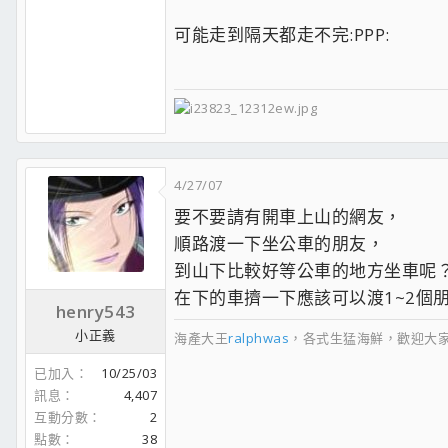
可能走到隔天都走不完:PPP:
4/27/07
要不要請有開車上山的網友，
順路渡一下坐公車的朋友，
到山下比較好等公車的地方坐車呢
在下的車擠一下應該可以渡1~2個
henry543
小正義
海產大王
ralphwas
，各式生猛海鮮，歡迎大家
已加入
10/25/03
訊息
4,407
互動分數
2
點數
38