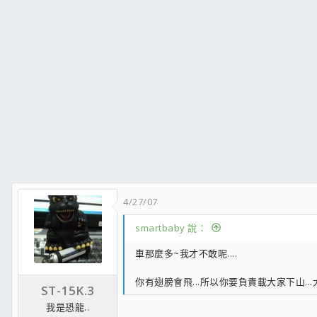
4/27/07
smartbaby 說：
車那麼多~我才不敢呢....
你有翅膀會飛...所以你要負責載大家下山...大家說
ST-15K.3
我是恐龍..