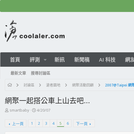
首頁
評測
新訊
新聞稿
AI 科技
網
最新文章
搜尋討論區
討論區
滄者園地
網聚活動回顧
2007@Taipei 網
網聚一起搭公車上山去吧...
主
開
smartbaby
4/20/07
題
始
發
日
1
2
3
4
5
6
上一頁
下一頁
起
期
人