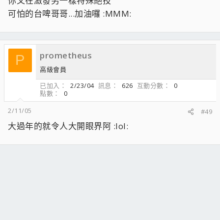
你又在激發另一樣特殊絕技
可怕的台啤哥哥...加油囉 :MMM:
prometheus
P
高級會員
已加入
2/23/04
訊息
626
互動分數
0
點數
0
2/11/05
#49
大過年的就令人大開眼界阿 :lol: