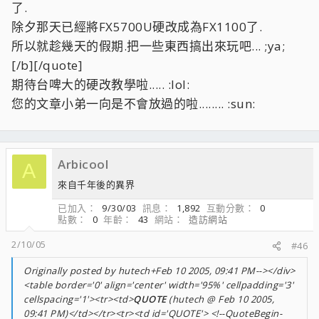
了.
除夕那天已經將FX5700U硬改成為FX1100了.
所以就趁幾天的假期.把一些東西搞出來玩吧... ;ya;
[/b][/quote]
期待台啤大的硬改教學啦..... :lol:
您的文章小弟一向是不會放過的啦........ :sun:
Arbicool
A
來自千年後的異界
已加入
9/30/03
訊息
1,892
互動分數
0
點數
0
年齡
43
網站
造訪網站
2/10/05
#46
Originally posted by hutech+Feb 10 2005, 09:41 PM--></div>
<table border='0' align='center' width='95%' cellpadding='3'
cellspacing='1'><tr><td>
QUOTE
(hutech @ Feb 10 2005,
09:41 PM)</td></tr><tr><td id='QUOTE'> <!--QuoteBegin-