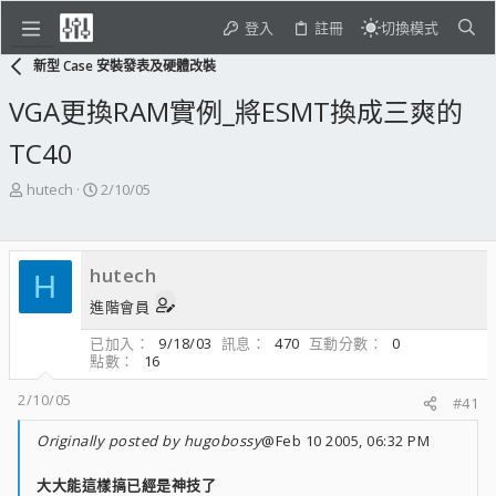
登入
註冊
切換模式
新型 Case 安裝發表及硬體改裝
VGA更換RAM實例_將ESMT換成三爽的
TC40
主
開
hutech
2/10/05
題
始
發
日
起
期
hutech
人
H
進階會員
已加入
9/18/03
訊息
470
互動分數
0
點數
16
2/10/05
#41
Originally posted by hugobossy
@Feb 10 2005, 06:32 PM
大大能這樣搞已經是神技了