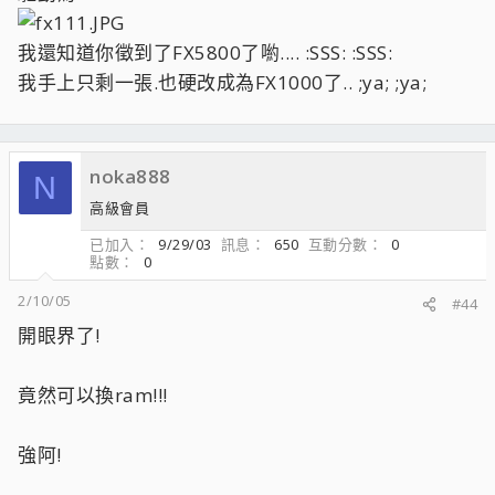
我還知道你徵到了FX5800了喲.... :SSS: :SSS:
我手上只剩一張.也硬改成為FX1000了.. ;ya; ;ya;
noka888
N
高級會員
已加入
9/29/03
訊息
650
互動分數
0
點數
0
2/10/05
#44
開眼界了!
竟然可以換ram!!!
強阿!