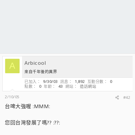
Arbicool
A
來自千年後的異界
已加入
9/30/03
訊息
1,892
互動分數
0
點數
0
年齡
43
網站
造訪網站
2/10/05
#42
台啤大強喔 :MMM:
您回台灣發展了嗎?? :??: