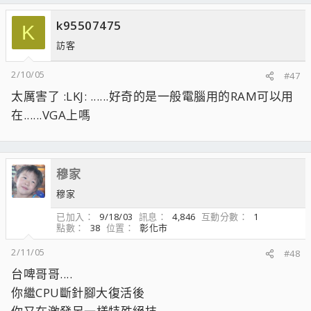
k95507475
K
訪客
2/10/05
#47
太厲害了 :LKJ: ......好奇的是一般電腦用的RAM可以用
在......VGA上嗎
穆家
穆家
已加入
9/18/03
訊息
4,846
互動分數
1
點數
38
位置
彰化市
2/11/05
#48
台啤哥哥....
你繼CPU斷針腳大復活後