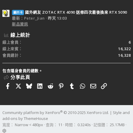
國外網友 ZOTAC RTX 4090 送修四次最後換來 RTX 5090
顯示卡
最新：Peter_Jian
昨天 13:03
新品資訊
線上統計
線上會員
6
線上來賓
16,322
會員總計
16,328
包含隱身會員的總數。
分享此頁
Facebook
X
Bluesky
LinkedIn
Reddit
Pinterest
Tumblr
WhatsApp
電子郵件
連結
®
Community platform by XenForo
© 2010-2025 XenForo Ltd.
|
Style and
add-ons by ThemeHouse
寬度
查詢
11
時間
0.3240s
記憶體
25.17MB