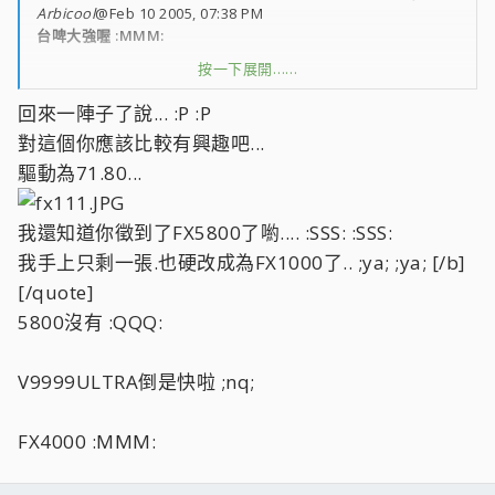
Arbicool
@Feb 10 2005, 07:38 PM
台啤大強喔 :MMM:
按一下展開……
您回台灣發展了嗎?? :??:
回來一陣子了說... :P :P
技術不錯 :lol:
對這個你應該比較有興趣吧...
驅動為71.80...
我還知道你徵到了FX5800了喲.... :SSS: :SSS:
我手上只剩一張.也硬改成為FX1000了.. ;ya; ;ya; [/b]
[/quote]
5800沒有 :QQQ:
V9999ULTRA倒是快啦 ;nq;
FX4000 :MMM: