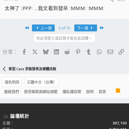
太神了 :PPP: ...我文看到發呆 :MMM: :MMM:
First
Last
上一頁
5 of 15
下一頁
你必須登入或註冊才能在此回覆。
Facebook
X
Bluesky
LinkedIn
Reddit
Pinterest
Tumblr
WhatsApp
電子郵
連
分享：
新型 Case 安裝發表及硬體改裝
淺色明亮
正體中文（台灣）
R
連絡我們
使用條款與網站規範
隱私權政策
說明
首頁
S
S
論壇統計
主題
307,103