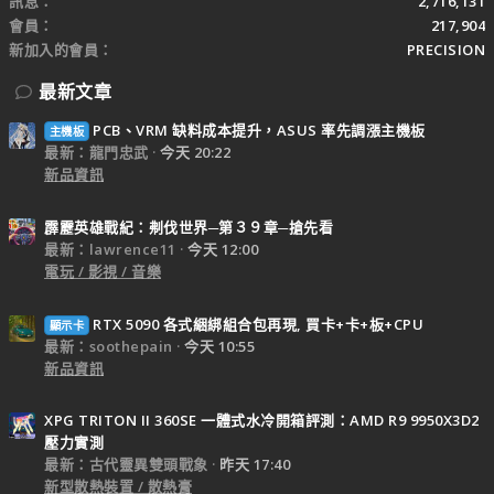
訊息
2,716,131
會員
217,904
新加入的會員
PRECISION
最新文章
PCB、VRM 缺料成本提升，ASUS 率先調漲主機板
主機板
最新：龍門忠武
今天 20:22
新品資訊
霹靂英雄戰紀：刜伐世界─第３９章─搶先看
最新：lawrence11
今天 12:00
電玩 / 影視 / 音樂
RTX 5090 各式綑綁組合包再現, 買卡+卡+板+CPU
顯示卡
最新：soothepain
今天 10:55
新品資訊
XPG TRITON II 360SE 一體式水冷開箱評測：AMD R9 9950X3D2
壓力實測
最新：古代靈異雙頭戰象
昨天 17:40
新型散熱裝置 / 散熱膏