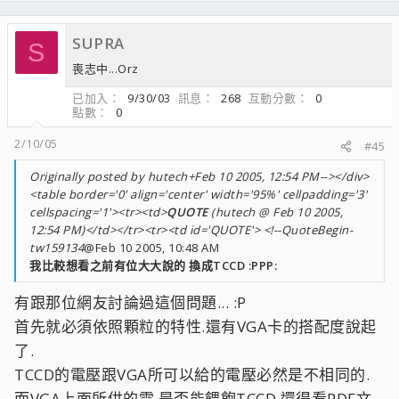
SUPRA
S
喪志中...Orz
已加入
9/30/03
訊息
268
互動分數
0
點數
0
2/10/05
#45
Originally posted by hutech+Feb 10 2005, 12:54 PM--></div>
<table border='0' align='center' width='95%' cellpadding='3'
cellspacing='1'><tr><td>
QUOTE
(hutech @ Feb 10 2005,
12:54 PM)</td></tr><tr><td id='QUOTE'> <!--QuoteBegin-
tw159134
@Feb 10 2005, 10:48 AM
我比較想看之前有位大大說的 換成TCCD :PPP:
有跟那位網友討論過這個問題... :P
首先就必須依照顆粒的特性.還有VGA卡的搭配度說起
了.
TCCD的電壓跟VGA所可以給的電壓必然是不相同的.
而VGA上面所供的電.是否能餵飽TCCD.還得看PDF文