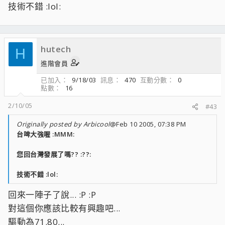
技術不錯 :lol:
hutech
H
進階會員
已加入
9/18/03
訊息
470
互動分數
0
點數
16
2/10/05
#43
Originally posted by Arbicool
@Feb 10 2005, 07:38 PM
台啤大強喔 :MMM:
您回台灣發展了嗎?? :??:
技術不錯 :lol:
回來一陣子了說... :P :P
對這個你應該比較有興趣吧...
驅動為71.80...