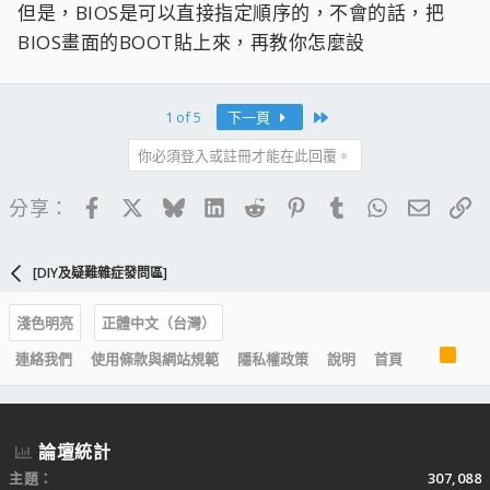
但是，BIOS是可以直接指定順序的，不會的話，把
BIOS畫面的BOOT貼上來，再教你怎麼設
Last
1 of 5
下一頁
你必須登入或註冊才能在此回覆。
Facebook
X
Bluesky
LinkedIn
Reddit
Pinterest
Tumblr
WhatsApp
電子郵
連
分享：
[DIY及疑難雜症發問區]
淺色明亮
正體中文（台灣）
R
連絡我們
使用條款與網站規範
隱私權政策
說明
首頁
S
S
論壇統計
主題
307,088