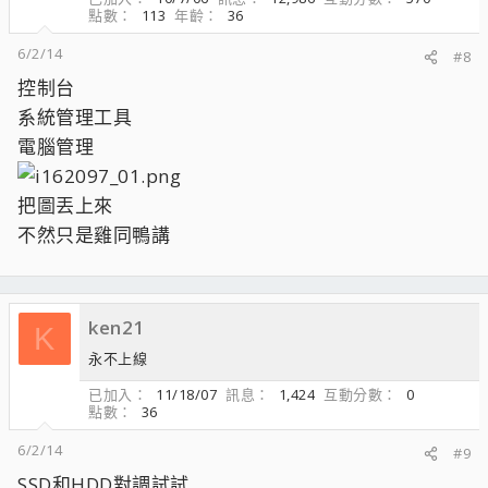
點數
113
年齡
36
6/2/14
#8
控制台
系統管理工具
電腦管理
把圖丟上來
不然只是雞同鴨講
ken21
K
永不上線
已加入
11/18/07
訊息
1,424
互動分數
0
點數
36
6/2/14
#9
SSD和HDD對調試試