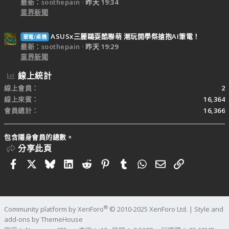
最新：soothepain
昨天 19:34
業界新聞
ASUSx三麗鷗耍酷聯萌 潮玩開學祭搶抱AI筆電！
筆電/桌機
最新：soothepain
昨天 19:29
業界新聞
線上統計
線上會員
2
線上來賓
16,364
會員總計
16,366
包含隱身會員的總數。
分享此頁
Facebook
X
Bluesky
LinkedIn
Reddit
Pinterest
Tumblr
WhatsApp
電子郵件
連結
®
Community platform by XenForo
© 2010-2025 XenForo Ltd.
|
Style and
add-ons by ThemeHouse