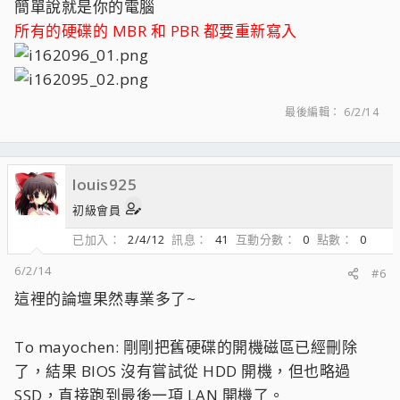
簡單說就是你的電腦
所有的硬碟的 MBR 和 PBR 都要重新寫入
最後編輯：
6/2/14
louis925
初級會員
已加入
2/4/12
訊息
41
互動分數
0
點數
0
6/2/14
#6
這裡的論壇果然專業多了~
To mayochen: 剛剛把舊硬碟的開機磁區已經刪除
了，結果 BIOS 沒有嘗試從 HDD 開機，但也略過
SSD，直接跑到最後一項 LAN 開機了。