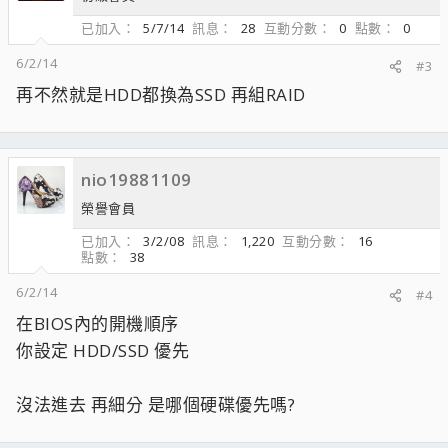
已加入
5/7/14
訊息
28
互動分數
0
點數
0
6/2/14
#3
再不然就是HDD都換為SSD 再組RAID
nio19881109
榮譽會員
已加入
3/2/08
訊息
1,220
互動分數
16
點數
38
6/2/14
#4
在BIOS內的開機順序
你設定 HDD/SSD 優先
沒法進去 再細分 是哪個硬碟優先嗎?