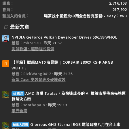
訊息
2,716,103
會員
217,902
新加入的會員
喝茶找小錦鯉北中南全台皆有服務Gleezy：tw3
最新文章
NVIDIA GeForce Vulkan Developer Driver 596.99 WHQL
最新：mhp1120
昨天 21:57
測試軟體、驅動程式提供
【開箱】賊船MATX海景殼 | CORSAIR 2800X RS-R ARGB
R
WEHITE
最新：RickWang0412
昨天 21:35
新型 Case 安裝發表及硬體改裝
AMD 收購 Taalas，為快速成長的 AI 推論市場帶來先進運
AI 應用
算解決方案
最新：soothepain
昨天 19:39
業界新聞
Glorious GHS Eternal RGB 電競耳機八月在台上市
輸出入週邊