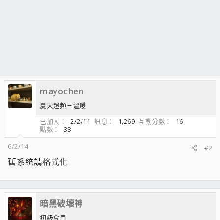
mayochen
夏天超頻三溫暖
已加入
2/2/11
訊息
1,269
互動分數
16
點數
38
6/2/14
#2
舊系統請格式化
暗黑破壞神
初級會員