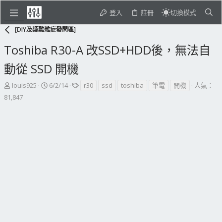
登入
註冊
切換模式
[DIY及疑難雜症發問區]
Toshiba R30-A 改SSD+HDD後，無法自
動從 SSD 開機
主
開
標
louis925
6/2/14
r30
ssd
toshiba
筆電
開機
人氣：
題
始
籤
81,847
發
日
起
期
人