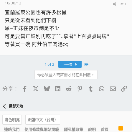
10/30/12
#10
宜蘭羅東公園也有許多松鼠
只是從未看到他們下樹
恩~正妹在夜市倒是不少
可是要當正妹別再吃了ˇˇ..拿著"上百號號碼牌"
等著買一碗 阿灶伯羊肉湯;x;
Last
1 of 2
下一頁
你必須登入或註冊才能在此回覆。
Facebook
X
Bluesky
LinkedIn
Reddit
Pinterest
Tumblr
WhatsApp
電子郵
連
分享：
攝影天地
淺色明亮
正體中文（台灣）
R
連絡我們
使用條款與網站規範
隱私權政策
說明
首頁