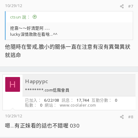
10/29/12
#7
ctsun 說：
挖靠～～好清楚阿 .....
lucky深情款款在看啥...^^
他隨時在警戒,膽小的關係一直在注意有沒有異聲異狀
就逃命
Happypc
H
********.com低階會員
已加入
6/22/08
訊息
17,744
互動分數
0
點數
0
網站
www.coolaler.com
10/29/12
#8
嗯...有正妹看的話也不錯喔 030