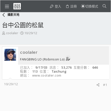
登入
註冊
切換模式
攝影天地
台中公園的松鼠
主
開
coolaler
10/29/12
題
始
發
日
起
期
coolaler
人
FANGBING LO (Robinson Lo)
已加入
9/17/03
訊息
53,276
互動分數
646
點數
113
位置
Taichung
網站
www.coolaler.com
10/29/12
#1