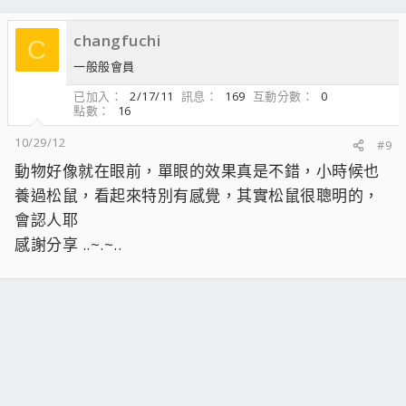
changfuchi
C
一般般會員
已加入
2/17/11
訊息
169
互動分數
0
點數
16
10/29/12
#9
動物好像就在眼前，單眼的效果真是不錯，小時候也
養過松鼠，看起來特別有感覺，其實松鼠很聰明的，
會認人耶
感謝分享 ..~.~..