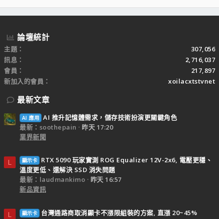
S
S
論壇統計
主題
307,056
訊息
2,716,037
會員
217,897
新加入的會員
xoilacxtstvnet
最新文章
AI 推升記憶體需求，儲存技術扮演更關鍵角色
AI 應用
最新：soothepain
昨天 17:20
業界新聞
RTX 5090 玩家實測 ROG Equalizer 12V-2x6, 電壓更穩、
顯示卡
L
溫度更低、還解決 SSD 消失問題
最新：laudmankimo
昨天 16:57
新品資訊
台灣通路商取消顯卡不漲限組裝的方案, 直漲 20~45%
顯示卡
L