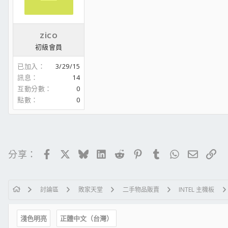
zico
初級會員
已加入
3/29/15
訊息
14
互動分數
0
點數
0
Facebook
X
Bluesky
LinkedIn
Reddit
Pinterest
Tumblr
WhatsApp
電子郵
連
分享：
討論區
敗家天堂
二手物品販賣
INTEL 主機板
淺色明亮
正體中文（台灣）