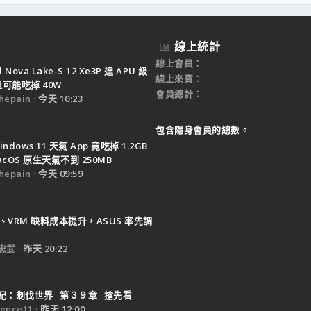
線上統計
線上會員
el Nova Lake-S 12 Xe3P 達 APU 級
線上來賓
但可能吃掉 40W
會員總計
epain
今天 10:23
包含隱身會員的總數。
indows 11 天氣 App 竟吃掉 1.2GB
cOS 原生天氣不到 250MB
epain
今天 09:59
B、VRM 缺料成本提升，ASUS 率先調
忠武
昨天 20:22
紀：刜伐世界─第３９章─搶先看
ence11
昨天 12:00