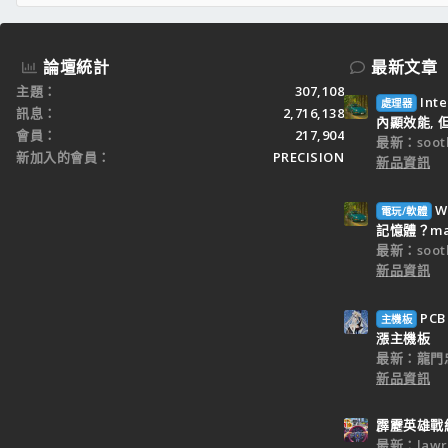
論壇統計
最新文章
主題
307,108
Int
處理器
訊息
2,716,138
內顯效能, 
會員
217,904
最新：sooth
新加入的會員
PRECISION
新品資訊
W
電玩/軟體
記憶體？ma
最新：sooth
新品資訊
PC
主機板
漲主機板
最新：龍門
新品資訊
霹靂英雄戰
最新：lawr