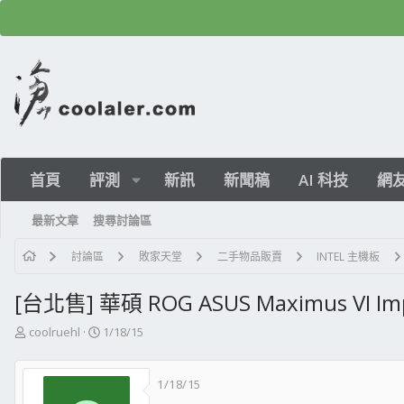
首頁
評測
新訊
新聞稿
AI 科技
網
最新文章
搜尋討論區
討論區
敗家天堂
二手物品販賣
INTEL 主機板
[台北售] 華碩 ROG ASUS Maximus VI Im
主
開
coolruehl
1/18/15
題
始
發
日
1/18/15
起
期
人