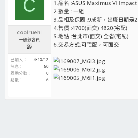
C
1.品名 :ASUS Maximus VI Impac
2.數量 : 一組
3.品相及保固 :9成新，出廠日期是2
4.售價 :4700(面交) 4820(宅配)
coolruehl
5.地點 :台北市(面交) 全省(宅配)
一般般會員
6.交易方式:可宅配，可面交
已加入
4/10/12
訊息
60
互動分數
0
點數
6