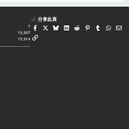
S
分享此頁
7
Facebook
X
Bluesky
LinkedIn
Reddit
Pinterest
Tumblr
Whats
電
15,507
連結
15,514