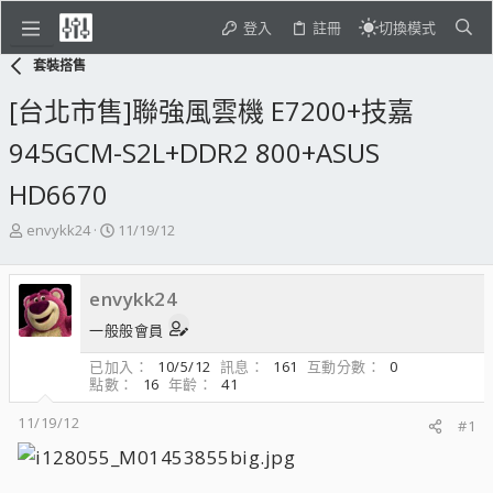
登入
註冊
切換模式
套裝搭售
[台北市售]聯強風雲機 E7200+技嘉
945GCM-S2L+DDR2 800+ASUS
HD6670
主
開
envykk24
11/19/12
題
始
發
日
起
期
envykk24
人
一般般會員
已加入
10/5/12
訊息
161
互動分數
0
點數
16
年齡
41
11/19/12
#1