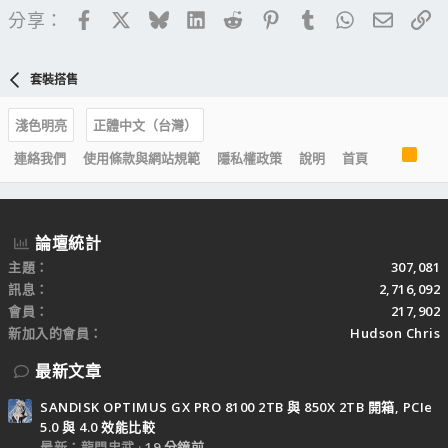
Facebook
X
Bluesky
LinkedIn
Reddit
Pinterest
Tumblr
WhatsApp
電子郵
連
分享：
套裝搭售
淺色明亮
正體中文（台灣）
R
連絡我們
使用條款與網站規範
隱私權政策
說明
首頁
S
S
論壇統計
主題
307,081
訊息
2,716,092
會員
217,902
新加入的會員
Hudson Chris
最新文章
SANDISK OPTIMUS GX PRO 8100 2TB 與 850X 2TB 開箱, PCIe
5.0 與 4.0 效能比較
最新：龍門忠武
19 分鐘前