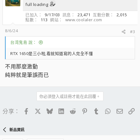
full loading
已加入
9/17/03
訊息
23,471
互動分數
2,015
點數
113
網站
www.coolaler.com
8/6/24
#3
台湾鬼島 說：
RTX 1650是三小啦,看就知道寫的人完全不懂
不用那麼激動
純粹就是筆誤而已
你必須登入或註冊才能在此回覆。
Facebook
X
Bluesky
LinkedIn
Reddit
Pinterest
Tumblr
WhatsApp
電子郵
連
分享：
新品資訊