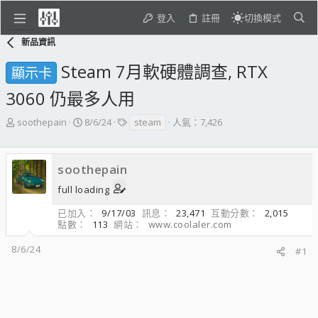
登入
註冊
切換模式
新品資訊
Steam 7月軟硬體調查, RTX
顯示卡
3060 仍最多人用
主
開
標
soothepain
8/6/24
steam
人氣：7,426
題
始
籤
發
日
起
期
soothepain
人
full loading
已加入
9/17/03
訊息
23,471
互動分數
2,015
點數
113
網站
www.coolaler.com
8/6/24
#1