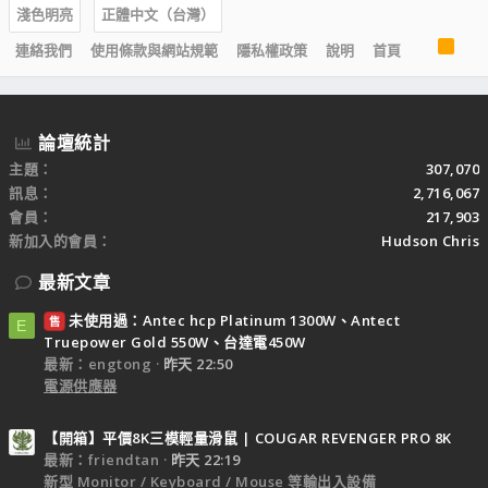
淺色明亮
正體中文（台灣）
R
連絡我們
使用條款與網站規範
隱私權政策
說明
首頁
S
S
論壇統計
主題
307,070
訊息
2,716,067
會員
217,903
新加入的會員
Hudson Chris
最新文章
未使用過：Antec hcp Platinum 1300W、Antect
售
E
Truepower Gold 550W、台達電450W
最新：engtong
昨天 22:50
電源供應器
【開箱】平價8K三模輕量滑鼠 | COUGAR REVENGER PRO 8K
最新：friendtan
昨天 22:19
新型 Monitor / Keyboard / Mouse 等輸出入設備