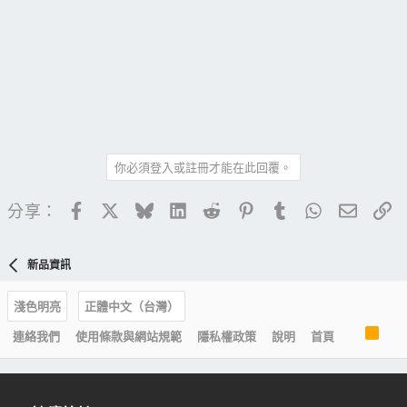
你必須登入或註冊才能在此回覆。
Facebook
X
Bluesky
LinkedIn
Reddit
Pinterest
Tumblr
WhatsApp
電子郵
連
分享：
新品資訊
淺色明亮
正體中文（台灣）
R
連絡我們
使用條款與網站規範
隱私權政策
說明
首頁
S
S