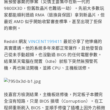
無預警暴斃的慘案（災情主要集中在新一代的
9800X3D，但舊款晶片也難逃一劫）。先前大多數玩
家都能順利透過 RMA（退換貨保固）拿到新晶片，但
最近 AMD 似乎開始收緊審查標準，甚至出現了拒保
的案例。
Reddit 網友
VINCENT199411
最近分享了他慘痛的
真實遭遇。他的系統多年來都正常運作，且他發誓自
己從未手動超頻，也沒動過 BIOS 的任何電壓參數。
結果某天電腦在閒置（Idle）狀態下突然無預警死
機，再也無法開機，並將 CPU、主機板送修。
技嘉官方檢測結果，主機板送修後，判定板子本體完
全沒有短路，只是 BIOS 損壞（Corruption）。在工
程師重新刷入 BIOS、並順手修復了插槽上因外力稍微