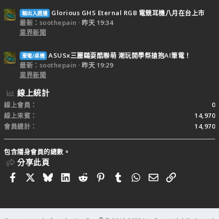
Glorious GHS Eternal RGB 電競耳機八月在台上市
輸出入週邊
最新：soothepain
昨天 19:34
業界新聞
ASUSx三麗鷗耍酷聯萌 潮玩開學祭搶抱AI筆電！
筆電/桌機
最新：soothepain
昨天 19:29
業界新聞
線上統計
線上會員
0
線上來賓
14,970
會員總計
14,970
包含隱身會員的總數。
分享此頁
Facebook
X
Bluesky
LinkedIn
Reddit
Pinterest
Tumblr
WhatsApp
電子郵件
連結
®