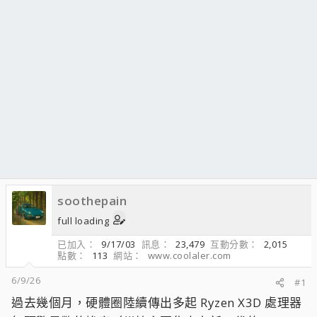
soothepain
full loading
已加入
9/17/03
訊息
23,479
互動分數
2,015
點數
113
網站
www.coolaler.com
6/9/26
#1
過去幾個月，硬體圈陸續傳出多起 Ryzen X3D 處理器