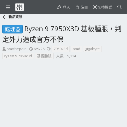
登入
註冊
切換模式
新品資訊
Ryzen 9 7950X3D 基板腫脹，判
處理器
定外力造成官方不保
主
開
標
soothepain
6/9/26
7950x3d
amd
gigabyte
題
始
籤
ryzen 9 7950x3d
基板腫脹
人氣：9,114
發
日
起
期
人