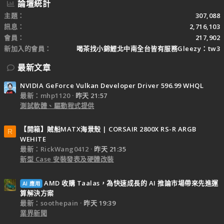
論壇統計
主題
307,088
訊息
2,716,103
會員
217,902
新加入的會員
喝茶找小錦鯉北中南全台皆有服務Gleezy：tw3
最新文章
NVIDIA GeForce Vulkan Developer Driver 596.99 WHQL
最新：mhp1120
昨天 21:57
測試軟體、驅動程式提供
【開箱】賊船MATX海景殼 | CORSAIR 2800X RS-R ARGB
R
WEHITE
最新：RickWang0412
昨天 21:35
新型 Case 安裝發表及硬體改裝
AMD 收購 Taalas，為快速成長的 AI 推論市場帶來先進運
AI 應用
算解決方案
最新：soothepain
昨天 19:39
業界新聞