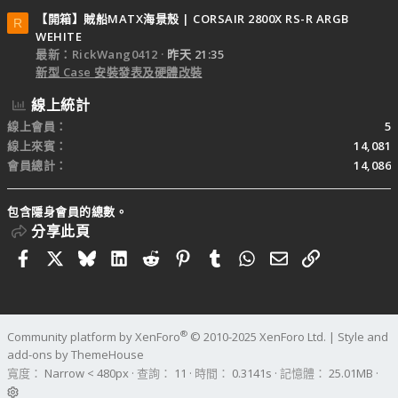
【開箱】賊船MATX海景殼 | CORSAIR 2800X RS-R ARGB
R
WEHITE
最新：RickWang0412
昨天 21:35
新型 Case 安裝發表及硬體改裝
線上統計
線上會員
5
線上來賓
14,081
會員總計
14,086
包含隱身會員的總數。
分享此頁
Facebook
X
Bluesky
LinkedIn
Reddit
Pinterest
Tumblr
WhatsApp
電子郵件
連結
®
Community platform by XenForo
© 2010-2025 XenForo Ltd.
|
Style and
add-ons by ThemeHouse
寬度
查詢
11
時間
0.3141s
記憶體
25.01MB