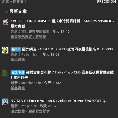
新加入的會員
PRECISION
最新文章
XPG TRITON II 360SE 一體式水冷開箱評測：AMD R9 9950X3D2
壓力實測
最新：古代靈異雙頭戰象
今天 17:40
新型散熱裝置 / 散熱膏
國外網友 ZOTAC RTX 4090 送修四次最後換來 RTX 5090
顯示卡
最新：Peter_Jian
今天 13:03
新品資訊
硬體貴到買不起？Take-Two CEO 認為低延遲雲端遊戲
電玩/軟體
3 年內翻倍
最新：soothepain
今天 11:42
新品資訊
NVIDIA GeForce Vulkan Developer Driver 596.99 WHQL
最新：mhp1120
昨天 21:57
測試軟體、驅動程式提供