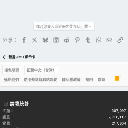
你必須登入或註冊才能在此回覆。
Facebook
X
Bluesky
LinkedIn
Reddit
Pinterest
Tumblr
WhatsApp
電子郵
連
分享：
新型 AMD 顯示卡
淺色明亮
正體中文（台灣）
R
連絡我們
使用條款與網站規範
隱私權政策
說明
首頁
S
S
論壇統計
主題
307,097
訊息
2,716,117
會員
217,904