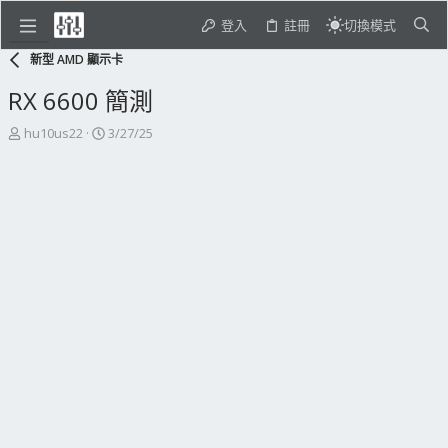
登入
註冊
切換模式
新型 AMD 顯示卡
RX 6600 簡測
主
開
hu10us22
3/27/25
題
始
發
日
起
期
人