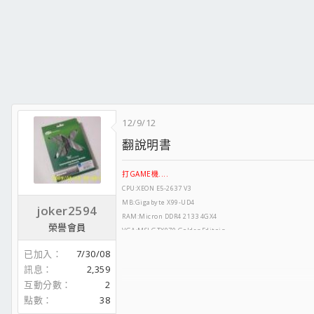
12/9/12
翻說明書
打GAME機....
CPU:XEON E5-2637 V3
MB:Gigabyte X99-UD4
joker2594
RAM:Micron DDR4 2133 4GX4
榮譽會員
VGA:MSI GTX970 GoldenEditoin
SSD:Intel 730 240G+Micron M500 240G
已加入
7/30/08
HDD:Seagate SV35 1T
訊息
2,359
POWER:影準600W
互動分數
2
CASE:COOLMASTER N500
點數
38
螢幕:LG 23MP65HQ-P
二號上網機