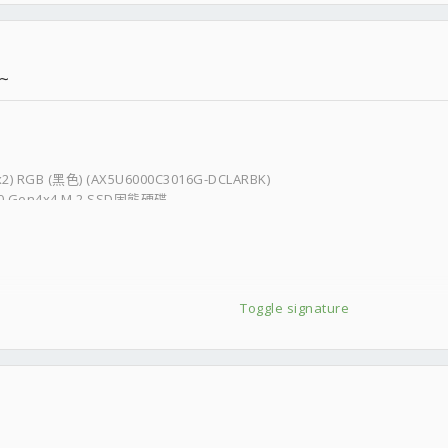
~
) RGB (黑色) (AX5U6000C3016G-DCLARBK)
.0 Gen4x4 M.2 SSD固態硬碟
Toggle signature