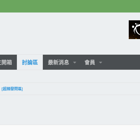
友開箱
討論區
最新消息
會員
[超頻發問區]