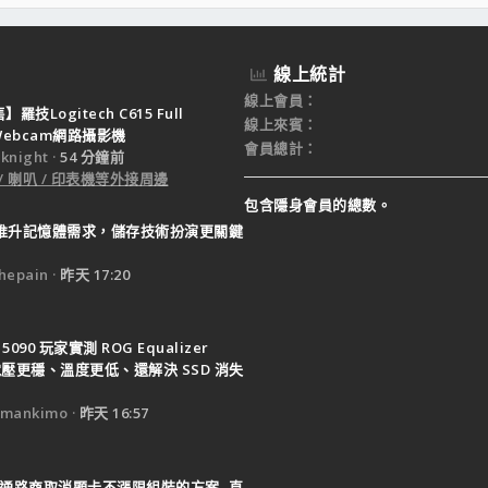
線上統計
線上會員
羅技Logitech C615 Full
線上來賓
 Webcam網路攝影機
會員總計
night
54 分鐘前
 / 喇叭 / 印表機等外接周邊
包含隱身會員的總數。
I 推升記憶體需求，儲存技術扮演更關鍵
epain
昨天 17:20
 5090 玩家實測 ROG Equalizer
, 電壓更穩、溫度更低、還解決 SSD 消失
mankimo
昨天 16:57
通路商取消顯卡不漲限組裝的方案, 直