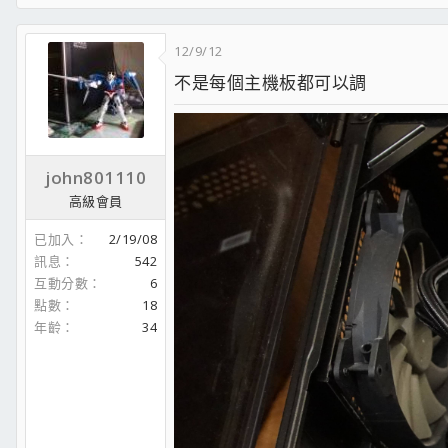
CPU:Q8200 @2.8G
MB:ASUS P5QL-E
12/9/12
RAM:DDR2 800 1GX4
不是每個主機板都可以調
VGA:MSI GT430 1GD3
HDD:WD 640G AALS
POWER:500W
john801110
高級會員
已加入
2/19/08
訊息
542
互動分數
6
點數
18
年齡
34