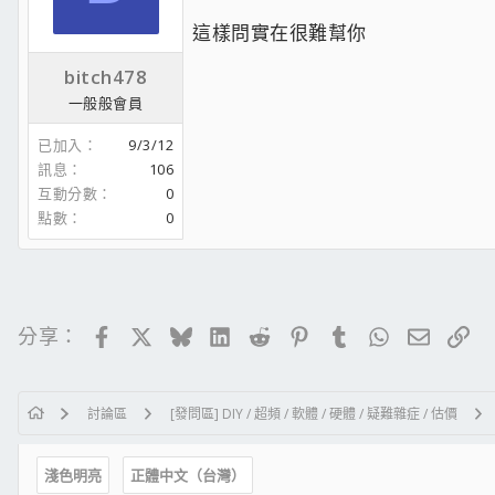
記憶體 : Kingston DDR3-2400 4Gx4
這樣問實在很難幫你
顯示卡 : ASUS ROG STRIX-GTX1070-O8G-G
電 源 : Tt SMART DPS G 600W
bitch478
硬 碟 : Crucial MX200-250G TOSHIBA 2TB 
一般般會員
機 殼 : Tt Chaser A41
滑 鼠 :LEETGION HELLION
已加入
9/3/12
訊息
106
互動分數
0
www.crownelectronics.com.tw
點數
0
Tt Chaser A41 開箱
戰神2開箱
Cooler Master QuickFire Ultimate 紅軸鍵盤
Level 20 RGB 機械式雷蛇軸電競鍵盤
Facebook
X
Bluesky
LinkedIn
Reddit
Pinterest
Tumblr
WhatsApp
電子郵
連
分享：
討論區
[發問區] DIY / 超頻 / 軟體 / 硬體 / 疑難雜症 / 估價
淺色明亮
正體中文（台灣）