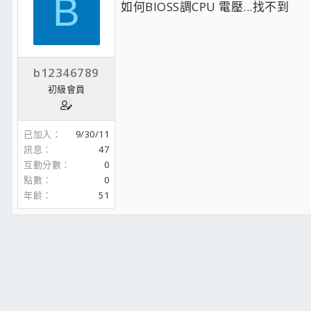
B
如何BIOSS調CPU 電壓...找不到
b12346789
初級會員
已加入
9/30/11
訊息
47
互動分數
0
點數
0
年齡
51