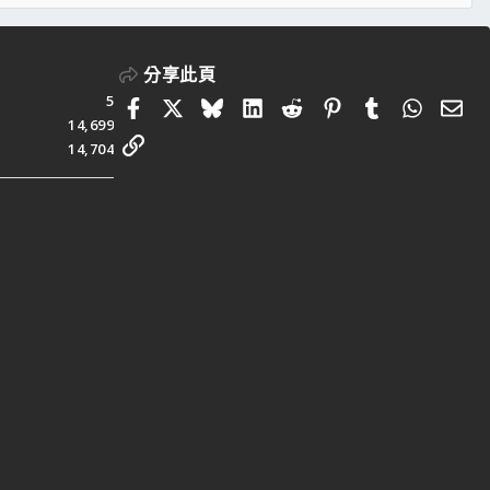
S
分享此頁
5
Facebook
X
Bluesky
LinkedIn
Reddit
Pinterest
Tumblr
Whats
電
14,699
連結
14,704