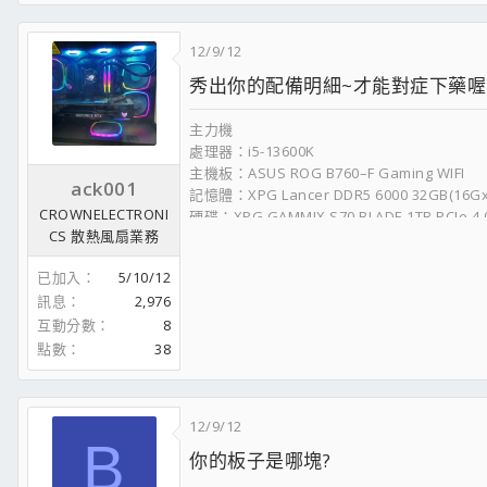
12/9/12
秀出你的配備明細~才能對症下藥喔
主力機
處理器：i5-13600K
主機板：ASUS ROG B760–F Gaming WIFI
ack001
記憶體：XPG Lancer DDR5 6000 32GB(16Gx2
CROWNELECTRONI
硬碟：XPG GAMMIX S70 BLADE 1TB PCIe 4
CS 散熱風扇業務
水冷： ROG LC II 360 ARGB
顯卡： TUF RTX4070
已加入
5/10/12
電供：鈦金級1660W-POWER
訊息
2,976
機殼：君主SKY TWO黑
互動分數
8
螢幕：ASUS ROG XG27AQ
鍵盤：ASUS ROG Strix Scope RX
點數
38
滑鼠：ASUS ROG Gladius II
文書機
12/9/12
處理器 : Intel Core I7-2600K OC 4.5G @1.2V
B
你的板子是哪塊?
散熱器 : Cryorig R1 Ultimate
主機板 : P8Z68V-PRO GEN3