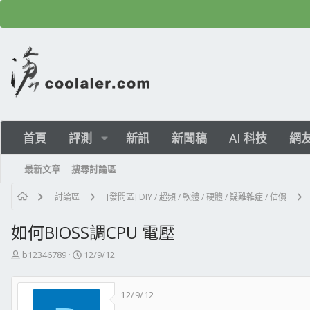
首頁
評測
新訊
新聞稿
AI 科技
網
最新文章
搜尋討論區
討論區
[發問區] DIY / 超頻 / 軟體 / 硬體 / 疑難雜症 / 估價
如何BIOSS調CPU 電壓
主
開
b12346789
12/9/12
題
始
發
日
12/9/12
起
期
人