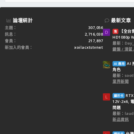
論壇統計
最新文章
主題
307,056
【全台售】
售
D
訊息
2,716,038
HD1080p
會員
217,897
最新：Day_k
新加入的會員
xoilacxtstvnet
鍵盤 / 滑鼠
A
AI 應用
角色
最新：sooth
業界新聞
RTX
顯示卡
L
12V-2x6
問題
最新：laud
新品資訊
台灣
顯示卡