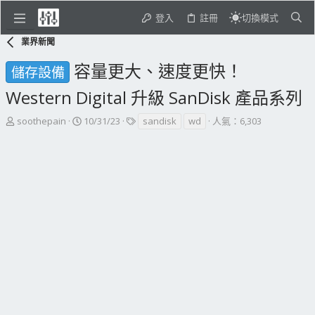
登入
註冊
切換模式
業界新聞
容量更大、速度更快！
儲存設備
Western Digital 升級 SanDisk 產品系列
主
開
標
soothepain
10/31/23
sandisk
wd
人氣：6,303
題
始
籤
發
日
起
期
人