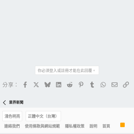
你必須登入或註冊才能在此回覆。
Facebook
X
Bluesky
LinkedIn
Reddit
Pinterest
Tumblr
WhatsApp
電子郵
連
分享：
業界新聞
淺色明亮
正體中文（台灣）
R
連絡我們
使用條款與網站規範
隱私權政策
說明
首頁
S
S