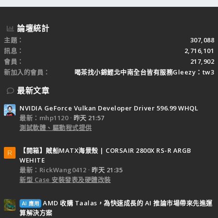
論壇統計
主題
307,088
訊息
2,716,101
會員
217,902
新加入的會員
喝茶找小錦鯉北中南全台皆有服務Gleezy：tw3
最新文章
NVIDIA GeForce Vulkan Developer Driver 596.99 WHQL
最新：mhp1120
昨天 21:57
測試軟體、驅動程式提供
【開箱】賊船MATX海景殼 | CORSAIR 2800X RS-R ARGB
R
WEHITE
最新：RickWang0412
昨天 21:35
新型 Case 安裝發表及硬體改裝
AMD 收購 Taalas，為快速成長的 AI 推論市場帶來先進運
AI 應用
算解決方案