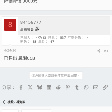
降價降價 3000元
84156777
8
高級會員
已加入
4/7/13
訊息
537
互動分數
4
點數
18
年齡
47
4/24/26
#3
已售出 感謝CCB
你必須登入或註冊才能在此回覆。
Facebook
X
Bluesky
LinkedIn
Reddit
Pinterest
Tumblr
WhatsApp
電子郵
連
分享：
機殼 / 裸測架