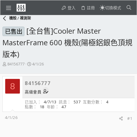
登入
註冊
切換模式
機殼 / 裸測架
[全台售]Cooler Master
已售出
MasterFrame 600 機殼(陽極鋁銀色頂規
版本)
主
開
84156777
4/1/26
題
始
發
日
起
期
84156777
8
人
高級會員
已加入
4/7/13
訊息
537
互動分數
4
點數
18
年齡
47
4/1/26
#1