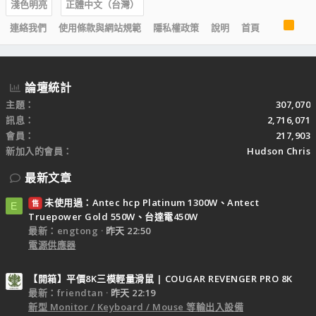
淺色明亮
正體中文（台灣）
R
連絡我們
使用條款與網站規範
隱私權政策
說明
首頁
S
S
論壇統計
主題
307,070
訊息
2,716,071
會員
217,903
新加入的會員
Hudson Chris
最新文章
未使用過：Antec hcp Platinum 1300W、Antect
售
E
Truepower Gold 550W、台達電450W
最新：engtong
昨天 22:50
電源供應器
【開箱】平價8K三模輕量滑鼠 | COUGAR REVENGER PRO 8K
最新：friendtan
昨天 22:19
新型 Monitor / Keyboard / Mouse 等輸出入設備