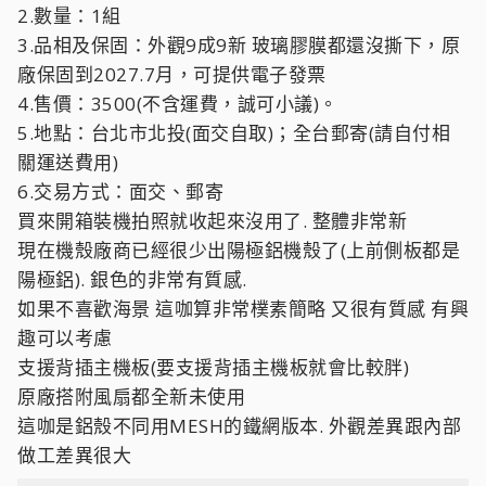
2.數量：1組
3.品相及保固：外觀9成9新 玻璃膠膜都還沒撕下，原
廠保固到2027.7月，可提供電子發票
4.售價：3500(不含運費，誠可小議)。
5.地點：台北市北投(面交自取)；全台郵寄(請自付相
關運送費用)
6.交易方式：面交、郵寄
買來開箱裝機拍照就收起來沒用了. 整體非常新
現在機殼廠商已經很少出陽極鋁機殼了(上前側板都是
陽極鋁). 銀色的非常有質感.
如果不喜歡海景 這咖算非常樸素簡略 又很有質感 有興
趣可以考慮
支援背插主機板(要支援背插主機板就會比較胖)
原廠搭附風扇都全新未使用
這咖是鋁殼不同用MESH的鐵網版本. 外觀差異跟內部
做工差異很大