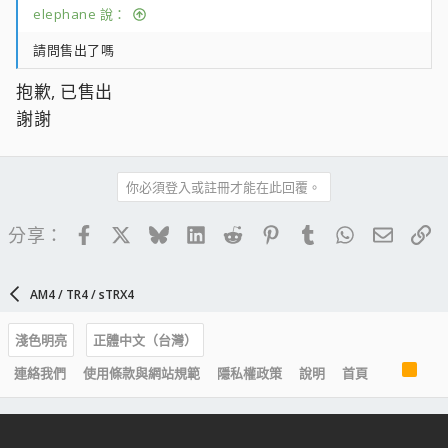
elephane 說：
請問售出了嗎
抱歉, 已售出
謝謝
你必須登入或註冊才能在此回覆。
Facebook
X
Bluesky
LinkedIn
Reddit
Pinterest
Tumblr
WhatsApp
電子郵
連
分享：
AM4 / TR4 / sTRX4
淺色明亮
正體中文（台灣）
R
連絡我們
使用條款與網站規範
隱私權政策
說明
首頁
S
S