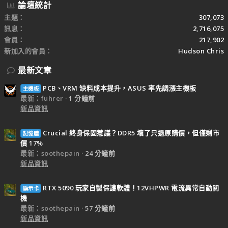
論壇統計
主題
307,073
訊息
2,716,075
會員
217,902
新加入的會員
Hudson Chris
最新文章
PCB、VRM 缺料成本提升，ASUS 率先調漲主機板
主機板
最新：fuhrer
1 分鐘前
新品資訊
Crucial 終身保固惹議？DDR5 壞了只退原購價，但僅剩市
記憶體
價 17%
最新：soothepain
24 分鐘前
新品資訊
RTX 5090 玩家自製保護軟體！12VHPWR 電流異常自動關
顯示卡
機
最新：soothepain
57 分鐘前
新品資訊