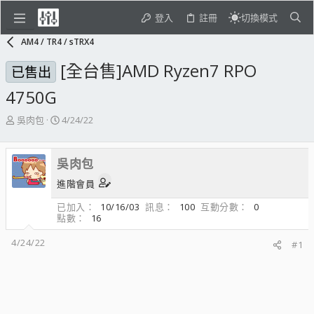
登入
註冊
切換模式
AM4 / TR4 / sTRX4
[全台售]AMD Ryzen7 RPO
已售出
4750G
主
開
吳肉包
4/24/22
題
始
發
日
起
期
吳肉包
人
進階會員
已加入
10/16/03
訊息
100
互動分數
0
點數
16
4/24/22
#1