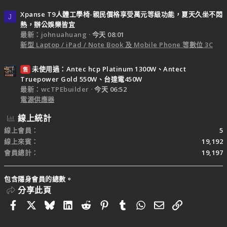
Xpanse T9人體工學椅-親民價格享受萬元等級功能，夏天久坐不悶
J
熱，辦公娛樂皆宜
最新：johnuahuang
今天 08:01
新型 Laptop / iPad / Note Book 及 Mobile Phone 等數位 3C
未使用過：Antec hcp Platinum 1300W、Antect
售
Truepower Gold 550W、台達電450W
最新：wcTPEbuilder
今天 06:52
電源供應器
線上統計
線上會員
5
線上來賓
19,192
會員總計
19,197
包含隱身會員的總數。
分享此頁
Facebook
X
Bluesky
LinkedIn
Reddit
Pinterest
Tumblr
WhatsApp
電子郵件
連結