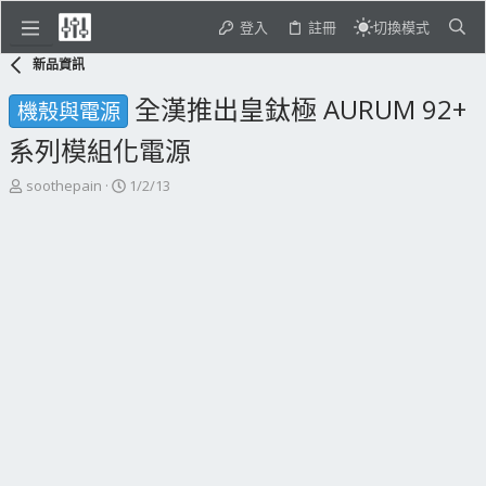
登入
註冊
切換模式
新品資訊
全漢推出皇鈦極 AURUM 92+
機殼與電源
系列模組化電源
主
開
soothepain
1/2/13
題
始
發
日
起
期
人