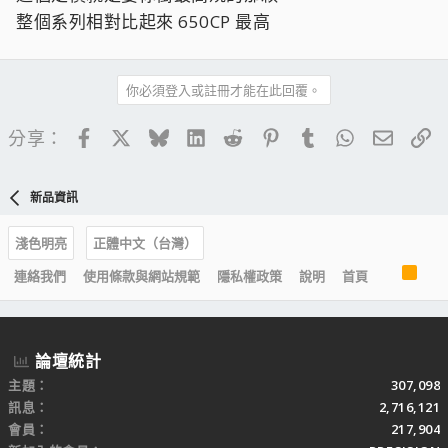
整個系列相對比起來 650CP 最高
你必須登入或註冊才能在此回覆。
Facebook
X
Bluesky
LinkedIn
Reddit
Pinterest
Tumblr
WhatsApp
電子郵
連
分享：
新品資訊
淺色明亮
正體中文（台灣）
R
連絡我們
使用條款與網站規範
隱私權政策
說明
首頁
S
S
論壇統計
主題
307,098
訊息
2,716,121
會員
217,904