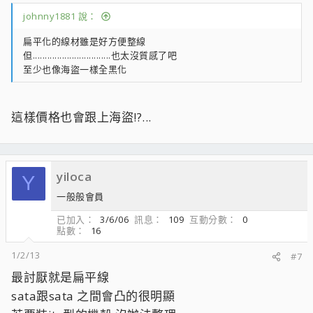
johnny1881 說：
扁平化的線材雖是好方便整線
但................................也太沒質感了吧
至少也像海盜一樣全黑化
這樣價格也會跟上海盜!?...
yiloca
Y
一般般會員
已加入
3/6/06
訊息
109
互動分數
0
點數
16
1/2/13
#7
最討厭就是扁平線
sata跟sata 之間會凸的很明顯