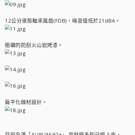
12公分液態軸承風扇(FDB)，噪音值低於21dBA。
粗礦的防刮火山岩烤漆。
扁平化線材設計。
目前全漢「AURUM 92+」 皇鈦極系列已經上市，