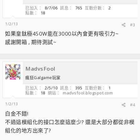
已加入
8/7/06
訊息
765
互動分數
2
點數
18
1/2/13
#3
如果皇鈦極450W能在3000以內會更有吸引力~
感謝開箱 , 期待測試~
MadvsFool
瘋狂Galgame玩家
已加入
2/5/10
訊息
395
互動分數
1
點數
18
網站
madvsfool.blogspot.com
1/2/13
#4
白金不錯!
不過這模組化的接口怎麼這麼少? 還是大部分都從非模
組化的地方出來了?