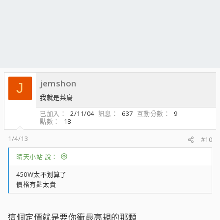
jemshon
J
我就是菜鳥
已加入
2/11/04
訊息
637
互動分數
9
點數
18
1/4/13
#10
晴天小站 說：
450W太不划算了
價格有點太貴
這個定價就是要你衝最高規的那顆