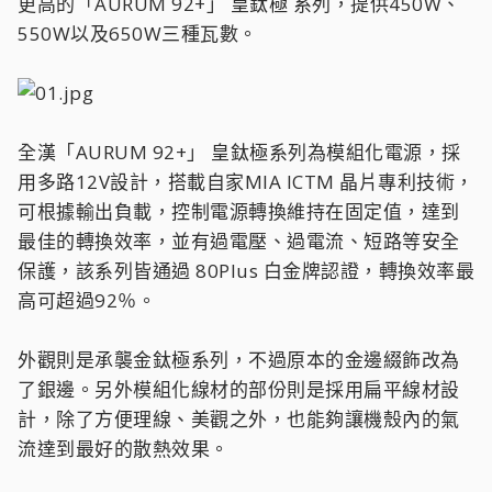
更高的「AURUM 92+」 皇鈦極 系列，提供450W、
550W以及650W三種瓦數。
全漢「AURUM 92+」 皇鈦極系列為模組化電源，採
用多路12V設計，搭載自家MIA ICTM 晶片專利技術，
可根據輸出負載，控制電源轉換維持在固定值，達到
最佳的轉換效率，並有過電壓、過電流、短路等安全
保護，該系列皆通過 80Plus 白金牌認證，轉換效率最
高可超過92％。
外觀則是承襲金鈦極系列，不過原本的金邊綴飾改為
了銀邊。另外模組化線材的部份則是採用扁平線材設
計，除了方便理線、美觀之外，也能夠讓機殼內的氣
流達到最好的散熱效果。