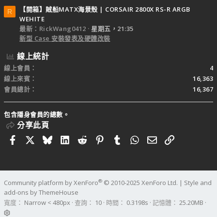
【開箱】賊船MATX海景殼 | CORSAIR 2800X RS-R ARGB
R
WEHITE
最新：RickWang0412
星期五，21:35
新型 Case 安裝發表及硬體改裝
線上統計
線上會員
4
線上來賓
16,363
會員總計
16,367
包含隱身會員的總數。
分享此頁
Facebook
X
Bluesky
LinkedIn
Reddit
Pinterest
Tumblr
WhatsApp
電子郵件
連結
®
Community platform by XenForo
© 2010-2025 XenForo Ltd.
|
Style and
add-ons by ThemeHouse
寬度
查詢
10
時間
0.3198s
記憶體
25.20MB