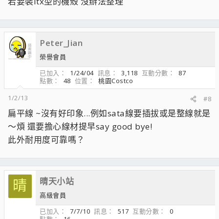
若要裝itx型的機殼 沒辦法整理
Peter_Jian
榮譽會員
已加入
1/24/04
訊息
3,118
互動分數
87
點數
48
位置
桃園Costco
1/2/13
#8
扁平線 ~沒有好印象...例如sata線要插拔或是整線就是
～煩 還要擔心線材提早say good bye!
此外耐用度可靠嗎？
晴天小站
晴
高級會員
已加入
7/7/10
訊息
517
互動分數
0
點數
16