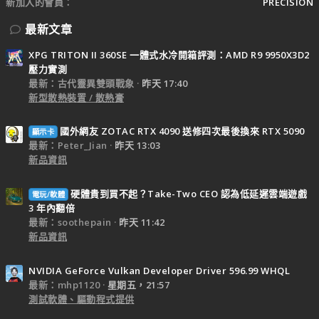
新加入的會員
PRECISION
最新文章
XPG TRITON II 360SE 一體式水冷開箱評測：AMD R9 9950X3D2
壓力實測
最新：古代靈異雙頭戰象
昨天 17:40
新型散熱裝置 / 散熱膏
國外網友 ZOTAC RTX 4090 送修四次最後換來 RTX 5090
顯示卡
最新：Peter_Jian
昨天 13:03
新品資訊
硬體貴到買不起？Take-Two CEO 認為低延遲雲端遊戲
電玩/軟體
3 年內翻倍
最新：soothepain
昨天 11:42
新品資訊
NVIDIA GeForce Vulkan Developer Driver 596.99 WHQL
最新：mhp1120
星期五，21:57
測試軟體、驅動程式提供